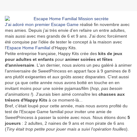
J'ai adoré mon premier Escape Game
réalisé fin novembre avec
mes amies. Depuis j’ai très envie d’en refaire un entre adultes,
mais aussi avec mes grands de 6 et 9 ans. J'ai donc forcément
été conquise par l'idée de tester le concept à la maison avec
l'
Espace Home Familial
d'Happy Kits.
Petite entreprise française, Happy Kits crée des
kits de jeux
pour adultes et enfants
pour
animer soirées et fêtes
d'anniversaire
. L'an dernier, nous avions un peu galéré à animer
l'anniversaire de SweetPrincess en appart face à 9 gamines de 8
ans plutôt exigeantes et aux goûts assez disparates. C'est aussi
pour ça que cette année nous avons botté en touche en en
invitant moins pour une soirée pyjamas/film (
hop, pas besoin
d'animations !
). J'aurais bien aimé connaître les
chasses aux
trésors d'Happy Kits
à ce moment-là...
Bref, c'était loupé pour cette année, mais nous avons profité du
test de l'Escape Game familial pour inviter une amie de
SweetPrincess à passer la soirée avec nous. Nous étions donc
5
joueurs
: 2 adultes, 2 naines de 9 ans et mon pirate de 6 ans
(
Tiny était trop petite pour jouer mais a suivi l'opération fouilles
).