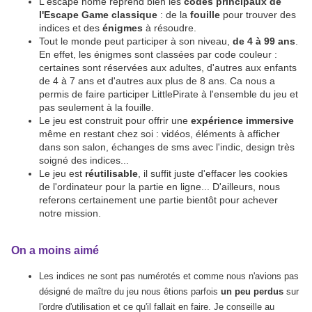
L'escape home reprend bien les
codes principaux de
l'Escape Game classique
: de la
fouille
pour trouver des
indices et des
énigmes
à résoudre.
Tout le monde peut participer à son niveau,
de 4 à 99 ans
.
En effet, les énigmes sont classées par code couleur :
certaines sont réservées aux adultes, d'autres aux enfants
de 4 à 7 ans et d'autres aux plus de 8 ans. Ca nous a
permis de faire participer LittlePirate à l'ensemble du jeu et
pas seulement à la fouille.
Le jeu est construit pour offrir une
expérience immersive
même en restant chez soi : vidéos, éléments à afficher
dans son salon, échanges de sms avec l'indic, design très
soigné des indices...
Le jeu est
réutilisable
, il suffit juste d'effacer les cookies
de l'ordinateur pour la partie en ligne... D'ailleurs, nous
referons certainement une partie bientôt pour achever
notre mission.
On a moins aimé
Les indices ne sont pas numérotés et comme nous n'avions pas
désigné de maître du jeu nous êtions parfois
un peu perdus
sur
l'ordre d'utilisation et ce qu'il fallait en faire. Je conseille au