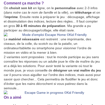
Comment ça marche ?
On
choisit son kit
en ligne, on le
personnalise
avec 2-3 infos
(
dans notre cas le nom de famille et la ville
), on
télécharge
et on
l'
imprime
. Ensuite reste à préparer le jeu : découpage, affichage
et dissimulation des indices, lecture des règles... Il faut compter
en gros
30 à 45 minutes de préparation
. Ma grande a pu
participer au découpage/collage, elle était ravie.
Le
matériel nécessaire
est restreint : une imprimante, des
ciseaux, de la colle, du scotch ou de la patafix, un
ordinateur/tablette ou smartphone pour visionner l'ordre de
mission en vidéo et la mener à bien.
2 variantes sont proposées : tout le monde participe au jeu sans
connaître les réponses ou un adulte joue le rôle de maître du jeu
et a déjà les solutions. Pour avoir testé la variante où tout le
monde joue, je vous conseille de
désigner un vrai maître du jeu
car il pourra vous aiguiller sur l'ordre des indices, mais aussi pour
savoir quoi chercher... Cela permettra de fluidifier le jeu et donc
d'éviter que les nains décrochent si vous patinez dans la
semoule...
On a aimé