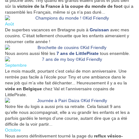
la piscine avec Tiny quand les grands étaient partis et puis bien
sûr la
victoire de la France à la coupe du monde de foot
qui a
rassemblé les Français, même si ça n'a pas duré...
Août
De superbes vacances en Bretagne puis à
Gruissan
avec mes
cousins. C’était tellement chouette que les enfants aimeraient y
retourner cette année !
Nous avons aussi fêté les
7 ans de LittlePirate
tous ensemble.
Septembre
Le mois maudit, pourtant c’est celui de mon anniversaire. Une
rentrée pas facile à l’école pour Tiny et une ambiance dans le
new job qui m’a vite fait déchanter... Heureusement il y a eu la
virée en Belgique
chez Val et l'anniversaire copains de
LittlePirate.
Notre fée du logis a aussi pris sa retraite. Cela faisait 9 ans
qu’elle nous accompagnait, elle a vu grandir les enfants et les a
parfois gardés le temps d’une course, autant dire que ça a été
difficile de la voir partir...
Octobre
Nous avons définitivement tourné la page du
reflux vésico-