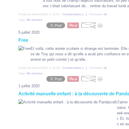
à tout bout de champ l'adjectif satisfaisant, un pe
onc c'était satisfaisant de... rentrer du travail lundi e
Posté par Elwenn0811 à 12:01 -
Commentaires [
…
]
- Permalien [
#
]
Tags:
Ma semaine
5 juillet 2020
Free
Et voilà, cette année scolaire si étrange est terminée. Elle
se de Tiny qui nous a dit qu’elle a avait pris confiance en e
ement en petit comité ) et qu’elle...
Posté par Elwenn0811 à 21:33 -
Commentaires [
…
]
- Permalien [
#
]
Tags:
Ma semaine
1 juillet 2020
Activité manuelle enfant : à la découverte de Panda
J'aime 
nains. 
eek-end
r. Et, 
s en av