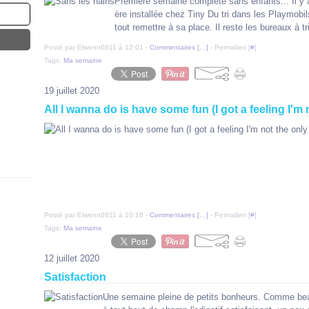
Première semaine complète sans enfants... Il y a
ère installée chez Tiny Du tri dans les Playmobil
tout remettre à sa place. Il reste les bureaux à trie
Posté par Elwenn0811 à 12:01 -
Commentaires [
…
]
- Permalien [
#
]
Tags:
Ma semaine
19 juillet 2020
All I wanna do is have some fun (I got a feeling I'm 
Posté par Elwenn0811 à 10:18 -
Commentaires [
…
]
- Permalien [
#
]
Tags:
Ma semaine
12 juillet 2020
Satisfaction
Une semaine pleine de petits bonheurs. Comme beau