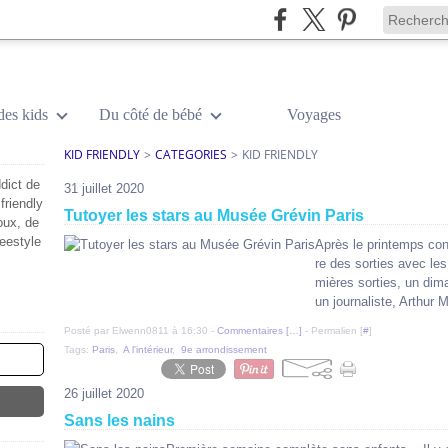
des kids
Du côté de bébé
Voyages
KID FRIENDLY
>
CATEGORIES
>
KID FRIENDLY
dict de
31 juillet 2020
friendly
Tutoyer les stars au Musée Grévin Paris
oux, de
reestyle
Après le printemps co
re des sorties avec le
mières sorties, un di
un journaliste, Arthur M
Posté par Elwenn0811 à 16:30 -
Commentaires [
…
]
- Permalien [
#
]
Tags:
Paris
,
A l'intérieur
,
9e arrondissement
26 juillet 2020
Sans les nains