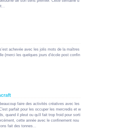
u détourné de son sens premier. Cette semaine d
t...
 s’est achevée avec les jolis mots de la maîtres
lle (merci les quelques jours d’école post confin
craft
beaucoup faire des activités créatives avec les
C'est parfait pour les occuper les mercredis et w
s, quand il pleut ou qu'il fait trop froid pour sorti
forcément, cette année avec le confinement nou
ons fait des tonnes...