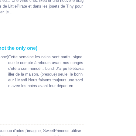
 eu... Une virée chez Ikea et une nouvelle étag
s de LittlePirate et dans les jouets de Tiny pour
r, je...
not the only one)
Cette semaine les nains sont partis, signe
que le compte à rebours avant nos congés
d'été a commencé... Lundi J'ai pu télétrava
iller de la maison, (presque) seule, le bonh
eur ! Mardi Nous faisons toujours une sorti
e avec les nains avant leur départ en...
coup d'ados j'imagine, SweetPrincess utilise