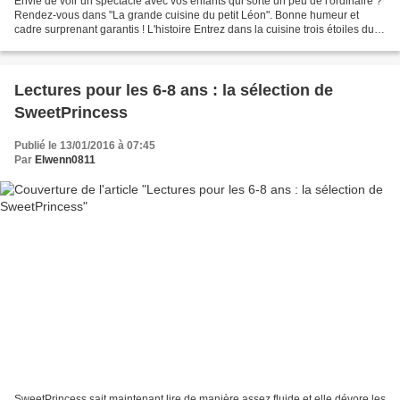
Envie de voir un spectacle avec vos enfants qui sorte un peu de l'ordinaire ?
Rendez-vous dans "La grande cuisine du petit Léon". Bonne humeur et
cadre surprenant garantis ! L'histoire Entrez dans la cuisine trois étoiles du
petit Léon, faites la connaissance...
Lectures pour les 6-8 ans : la sélection de
SweetPrincess
Publié le 13/01/2016 à 07:45
Par
Elwenn0811
SweetPrincess sait maintenant lire de manière assez fluide et elle dévore les