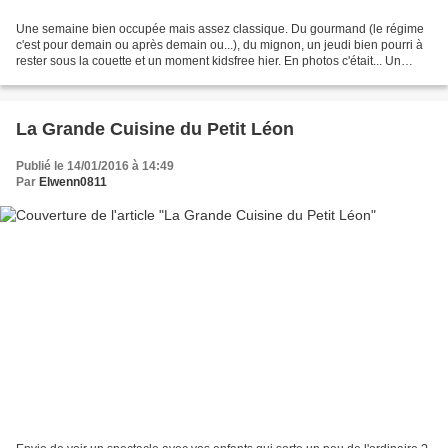
Une semaine bien occupée mais assez classique. Du gourmand (le régime
c'est pour demain ou après demain ou...), du mignon, un jeudi bien pourri à
rester sous la couette et un moment kidsfree hier. En photos c'était... Un
LittlePirate qui s'endort l'épée...
La Grande Cuisine du Petit Léon
Publié le 14/01/2016 à 14:49
Par
Elwenn0811