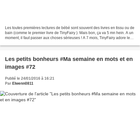
Les toutes premières lectures de bébé sont souvent des livres en tissu ou de
bain (comme le premier livre de TinyFairy ). Mais bon, ça va 5 mn hein. A un
moment, il faut passer aux choses sérieuses ! A 7 mois, TinyFairy adore les
livres et réagit énormément...
Les petits bonheurs #Ma semaine en mots et en
images #72
Publié le 24/01/2016 à 16:21
Par
Elwenn0811