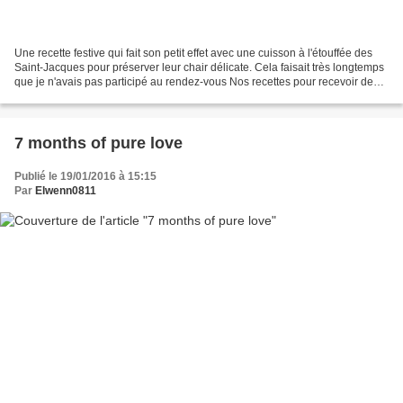
Une recette festive qui fait son petit effet avec une cuisson à l'étouffée des
Saint-Jacques pour préserver leur chair délicate. Cela faisait très longtemps
que je n'avais pas participé au rendez-vous Nos recettes pour recevoir de
Féelily... Pour Noël,...
7 months of pure love
Publié le 19/01/2016 à 15:15
Par
Elwenn0811