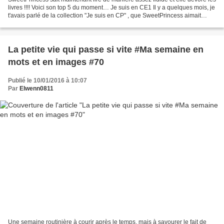
livres !!!! Voici son top 5 du moment… Je suis en CE1 Il y a quelques mois, je
t'avais parlé de la collection "Je suis en CP" , que SweetPrincess aimait
beaucoup et que je trouvais...
La petite vie qui passe si vite #Ma semaine en
mots et en images #70
Publié le 10/01/2016 à 10:07
Par
Elwenn0811
Une semaine routinière à courir après le temps, mais à savourer le fait de