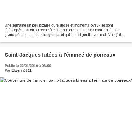
Une semaine un peu bizarre où tristesse et moments joyeux se sont
téléscopés. J'ai dit au revoir à ce grand oncle qui ressemblait tant à mon
grand-père parti depuis longtemps et qui était si gentil avec moi. Mais j'ai
aussi vu beaucoup de monde. Mes copinautes...
Saint-Jacques lutées à l'émincé de poireaux
Publié le 22/01/2016 à 08:00
Par
Elwenn0811