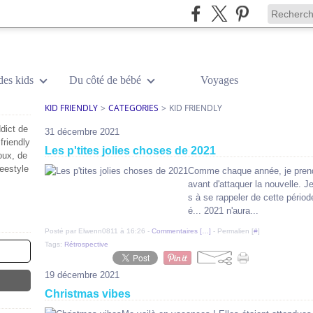
des kids
Du côté de bébé
Voyages
KID FRIENDLY
>
CATEGORIES
>
KID FRIENDLY
dict de
31 décembre 2021
friendly
Les p'tites jolies choses de 2021
oux, de
reestyle
Comme chaque année, je prends
avant d'attaquer la nouvelle. J
s à se rappeler de cette périod
é... 2021 n'aura...
Posté par Elwenn0811 à 16:26 -
Commentaires [
…
]
- Permalien [
#
]
Tags:
Rétrospective
19 décembre 2021
Christmas vibes