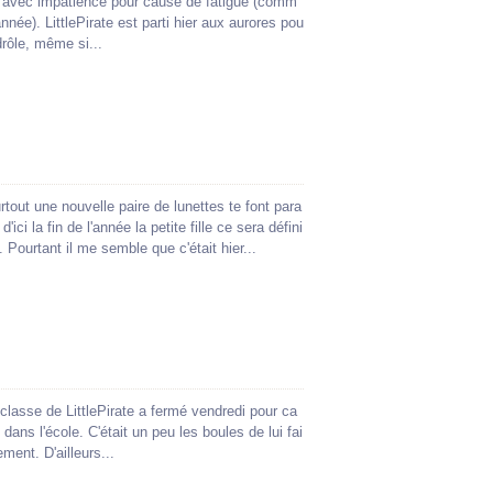
s avec impatience pour cause de fatigue (comm
nnée). LittlePirate est parti hier aux aurores pou
drôle, même si...
tout une nouvelle paire de lunettes te font para
'ici la fin de l'année la petite fille ce sera défini
. Pourtant il me semble que c'était hier...
a classe de LittlePirate a fermé vendredi pour ca
dans l'école. C'était un peu les boules de lui fai
ment. D'ailleurs...