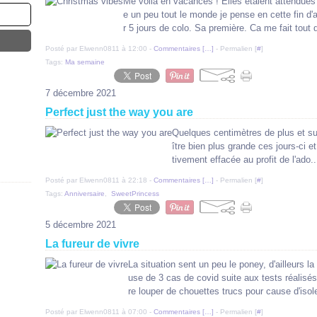
Me voilà en vacances ! Elles étaient attendue
e un peu tout le monde je pense en cette fin d'a
r 5 jours de colo. Sa première. Ca me fait tout 
Posté par Elwenn0811 à 12:00 -
Commentaires [
…
]
- Permalien [
#
]
Tags:
Ma semaine
7 décembre 2021
Perfect just the way you are
Quelques centimètres de plus et sur
ître bien plus grande ces jours-ci et d
tivement effacée au profit de l'ado..
Posté par Elwenn0811 à 22:18 -
Commentaires [
…
]
- Permalien [
#
]
Tags:
Anniversaire
,
SweetPrincess
5 décembre 2021
La fureur de vivre
La situation sent un peu le poney, d'ailleurs l
use de 3 cas de covid suite aux tests réalisés 
re louper de chouettes trucs pour cause d'isole
Posté par Elwenn0811 à 07:00 -
Commentaires [
…
]
- Permalien [
#
]