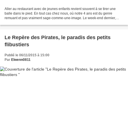
Aller au restaurant avec de jeunes enfants revient souvent à se tirer une
balle dans le pied. En tout cas chez nous, où notre 4 ans est du genre
remuant et pas vraiment sage-comme-une-image. Le week-end dernier,
nous avons trouvé l'endroit parfait pour...
Le Repère des Pirates, le paradis des petits
flibustiers
Publié le 06/11/2015 à 15:00
Par
Elwenn0811