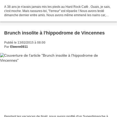
A 38 ans je n'avais jamais mis les pieds au Hard Rock Café . Ouais, je sais,
c'est moche. Mais rassures-toi, "l'erreur" est réparée ! Nous avons testé
dimanche dernier entre amis. Nous avons même emmené les nains car,
durant l'année scolaire, le Hard...
Brunch insolite à l'hippodrome de Vincennes
Publié le 13/02/2015 à 08:00
Par
Elwenn0811
Pendant les vacances de Noël, nous avons profité d'un Superdimanche à