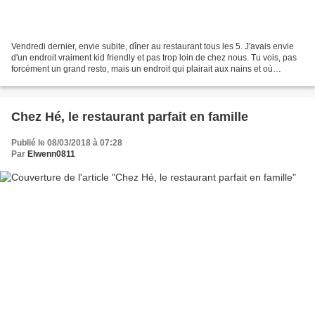
Vendredi dernier, envie subite, dîner au restaurant tous les 5. J'avais envie
d'un endroit vraiment kid friendly et pas trop loin de chez nous. Tu vois, pas
forcément un grand resto, mais un endroit qui plairait aux nains et où
MonsieurChéri et moi pourrions...
Chez Hé, le restaurant parfait en famille
Publié le 08/03/2018 à 07:28
Par
Elwenn0811