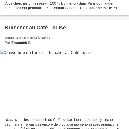
Vous cherchez un restaurant 100 % kid friendly dans Paris où manger
tranquillement pendant que les enfants jouent ? Cette adresse existe en
plein coeur du 11e arrondissement ! Le...
Bruncher au Café Louise
Publié le 05/02/2014 à 09:23
Par
Elwenn0811
Nous avons testé le brunch du Café Louise début décembre (je triche un
peu mais je n'avais pas encore de blog à ce moment-là) avec animations