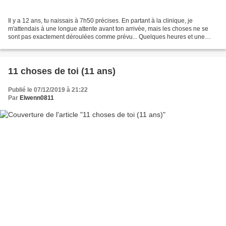
Il y a 12 ans, tu naissais à 7h50 précises. En partant à la clinique, je
m'attendais à une longue attente avant ton arrivée, mais les choses ne se
sont pas exactement déroulées comme prévu... Quelques heures et une
césarienne plus tard, tu étais là, poids...
11 choses de toi (11 ans)
Publié le 07/12/2019 à 21:22
Par
Elwenn0811