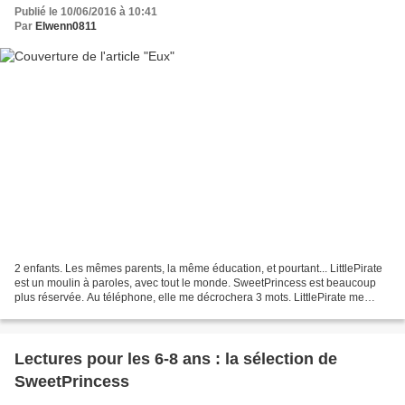
Publié le 10/06/2016 à 10:41
Par
Elwenn0811
2 enfants. Les mêmes parents, la même éducation, et pourtant... LittlePirate
est un moulin à paroles, avec tout le monde. SweetPrincess est beaucoup
plus réservée. Au téléphone, elle me décrochera 3 mots. LittlePirate me
racontera tout et n'importe quoi...
Lectures pour les 6-8 ans : la sélection de
SweetPrincess