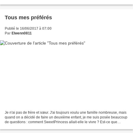
chambre à toi. Et...
Tous mes préférés
Publié le 16/06/2017 à 07:00
Par
Elwenn0811
Je n'ai pas de frère et sœur. J'ai toujours voulu une famille nombreuse, mais
quand on a décidé de faire un deuxième enfant, je me suis posée beaucoup
de questions : comment SweetPrincess allait-elle le vivre ? Est-ce que
j'aimerais autant ce deuxième...