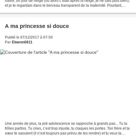
naître, un jour de neige (ou alors c’était après la neige, je ne sais plus bien),
et je te regardais dans le berceau transparent de la maternité. Pourtant,
pourtant, tu grandis,...
A ma princesse si douce
Publié le 07/12/2017 à 07:50
Par
Elwenn0811
Une année de plus, la pré-adolescence se rapproche à grands pas... Tu la
frôles parfois. Tu cries, c’est trop injuste, tu claques les portes. Ton frère et ta
sœur te saoulent (il n’est toujours pas prévu de les rendre) et tu veux ta