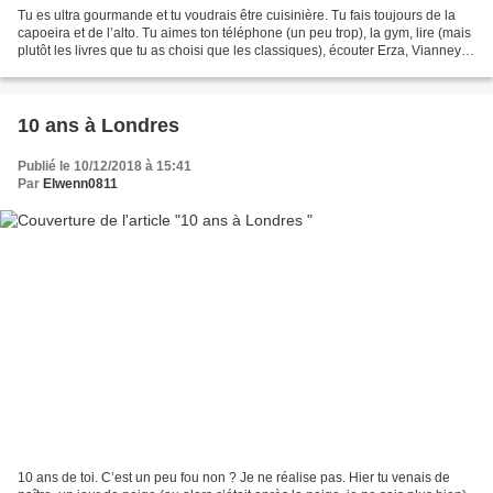
Tu es ultra gourmande et tu voudrais être cuisinière. Tu fais toujours de la
capoeira et de l’alto. Tu aimes ton téléphone (un peu trop), la gym, lire (mais
plutôt les livres que tu as choisi que les classiques), écouter Erza, Vianney,
Amir, Soprano,...
10 ans à Londres
Publié le 10/12/2018 à 15:41
Par
Elwenn0811
10 ans de toi. C’est un peu fou non ? Je ne réalise pas. Hier tu venais de