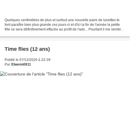
Quelques centimètres de plus et surtout une nouvelle paire de lunettes te
font paraître bien plus grande ces jours-ci et d'ici la fin de l'année la petite
fille ce sera définitivement effacée au profit de l'ado... Pourtant il me semble
que c'était hier...
Time flies (12 ans)
Publié le 07/12/2020 à 22:39
Par
Elwenn0811