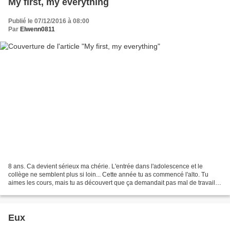
My first, my everything
Publié le 07/12/2016 à 08:00
Par
Elwenn0811
8 ans. Ca devient sérieux ma chérie. L'entrée dans l'adolescence et le
collège ne semblent plus si loin... Cette année tu as commencé l'alto. Tu
aimes les cours, mais tu as découvert que ça demandait pas mal de travail et
ça tu aimes beaucoup moins. Je...
Eux