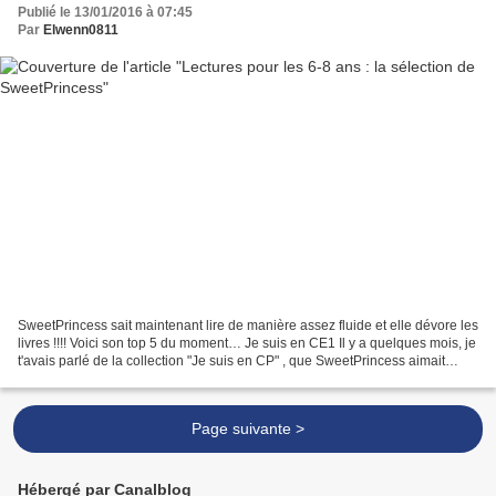
Publié le 13/01/2016 à 07:45
Par
Elwenn0811
SweetPrincess sait maintenant lire de manière assez fluide et elle dévore les
livres !!!! Voici son top 5 du moment… Je suis en CE1 Il y a quelques mois, je
t'avais parlé de la collection "Je suis en CP" , que SweetPrincess aimait
beaucoup et que je trouvais...
Page suivante >
Hébergé par Canalblog