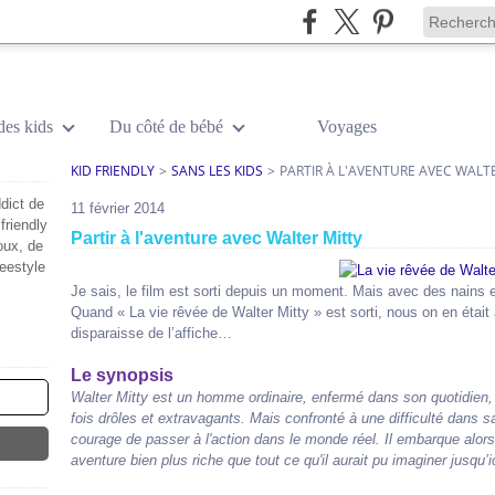
des kids
Du côté de bébé
Voyages
KID FRIENDLY
>
SANS LES KIDS
>
PARTIR À L'AVENTURE AVEC WALT
dict de
11 février 2014
friendly
Partir à l'aventure avec Walter Mitty
oux, de
reestyle
Je sais, le film est sorti depuis un moment. Mais avec des nains
Quand « La vie rêvée de Walter Mitty » est sorti, nous on en était 
disparaisse de l’affiche…
Le synopsis
Walter Mitty est un homme ordinaire, enfermé dans son quotidien, 
fois drôles et extravagants. Mais confronté à une difficulté dans sa
courage de passer à l'action dans le monde réel. Il embarque alors
aventure bien plus riche que tout ce qu'il aurait pu imaginer jusqu’i