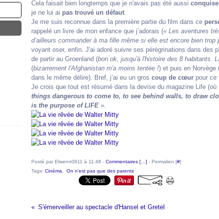
Cela faisait bien longtemps que je n'avais pas été aussi
conquise
je ne lui ai
pas trouvé un défaut
.
Je me suis reconnue dans la première partie du film dans ce
pers
rappelé un livre de mon enfance que j’adorais (
« Les aventures trè
d’ailleurs commander à ma fille même si elle est encore bien trop p
voyant oser, enfin. J'ai adoré suivre ses pérégrinations dans des
de partir au Groenland (
bon ok, jusqu'à l'histoire des 8 habitants. L
(
bizarrement l'Afghanistan m'a moins tentée !
) et puis en Norvège 
dans le même délire). Bref, j’ai eu un gros
coup de cœur
pour ce f
Je crois que tout est résumé dans la devise du magazine Life (où tr
things dangerous to come to, to see behind walls, to draw close
is the purpose of LIFE
».
Posté par Elwenn0811 à 11:48 -
Commentaires [
…
]
- Permalien [
#
]
Tags:
Cinéma
,
On n'est pas que des parents
S'émerveiller au spectacle d'Hansel et Gretel