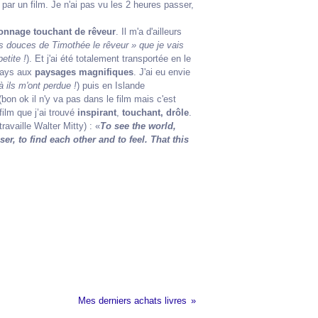
par un film. Je n'ai pas vu les 2 heures passer,
onnage touchant de rêveur
. Il m'a d'ailleurs
s douces de Timothée le rêveur » que je vais
etite !
). Et j'ai été totalement transportée en le
 pays aux
paysages magnifiques
. J'ai eu envie
à ils m'ont perdue !
) puis en Islande
(bon ok il n'y va pas dans le film mais c'est
ilm que j’ai trouvé
inspirant
,
touchant, drôle
.
availle Walter Mitty) : «
To see the world,
r, to find each other and to feel. That this
Mes derniers achats livres