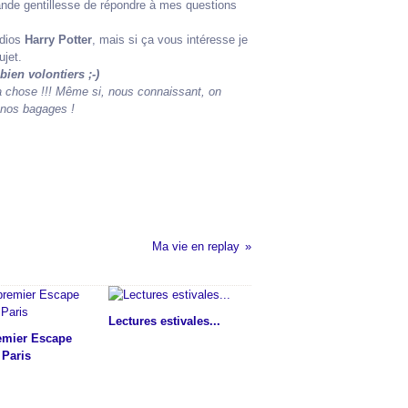
rande gentillesse de répondre à mes questions
udios
Harry Potter
, mais si ça vous intéresse je
ujet.
ien volontiers ;-)
 la chose !!! Même si, nous connaissant, on
 nos bagages !
Ma vie en replay
Lectures estivales...
emier Escape
Paris