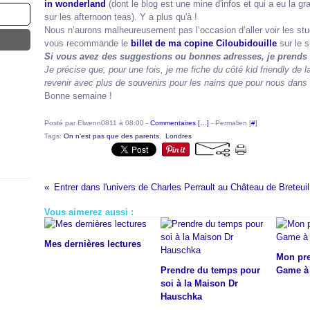
in wonderland
(dont le blog est une mine d'infos et qui a eu la g
sur les afternoon teas). Y a plus qu'à !
Nous n’aurons malheureusement pas l’occasion d’aller voir les st
vous recommande le
billet de ma copine Ciloubidouille
sur le s
Si vous avez des suggestions ou bonnes adresses, je prends b
Je précise que, pour une fois, je me fiche du côté kid friendly de
revenir avec plus de souvenirs pour les nains que pour nous dans
Bonne semaine !
Posté par Elwenn0811 à 08:00 -
Commentaires [
…
]
- Permalien [
#
]
Tags:
On n'est pas que des parents
,
Londres
Entrer dans l'univers de Charles Perrault au Château de Breteuil
Vous aimerez aussi :
Mes dernières lectures
Mon pr
Prendre du temps pour
Game à 
soi à la Maison Dr
Hauschka