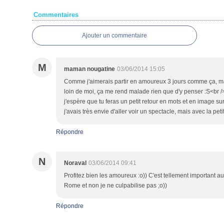
Commentaires
Ajouter un commentaire
M
maman nougatine
03/06/2014 15:05
Comme j'aimerais partir en amoureux 3 jours comme ça, mais
loin de moi, ça me rend malade rien que d'y penser :S<br /> 
j'espère que tu feras un petit retour en mots et en image sur 
j'avais très envie d'aller voir un spectacle, mais avec la petite, 
Répondre
N
Noraval
03/06/2014 09:41
Profitez bien les amoureux :o)) C'est tellement important au
Rome et non je ne culpabilise pas ;o))
Répondre