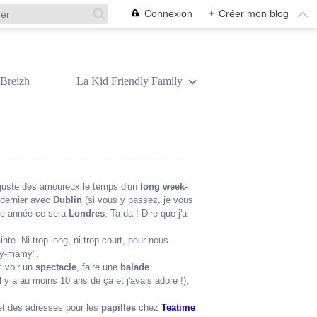
Connexion
+
Créer mon blog
Breizh
La Kid Friendly Family
re juste des amoureux le temps d'un
long week-
n dernier avec
Dublin
(si vous y passez, je vous
tte année ce sera
Londres
. Ta da ! Dire que j'ai
nte. Ni trop long, ni trop court, pour nous
py-mamy".
: voir un
spectacle
, faire une
balade
il y a au moins 10 ans de ça et j'avais adoré !),
t des adresses pour les
papilles
chez
Teatime