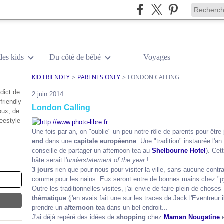
des kids
Du côté de bébé
Voyages
KID FRIENDLY
>
PARENTS ONLY
>
LONDON CALLING
dict de
2 juin 2014
friendly
London Calling
oux, de
reestyle
Une fois par an, on "oublie" un peu notre rôle de parents pour êt
end
dans une
capitale européenne
. Une "tradition" instaurée l'a
conseille de partager un afternoon tea au
Shelbourne Hotel
). Ce
hâte serait l'
understatement of the year
!
3 jours
rien que pour nous pour visiter la ville, sans aucune contrai
comme pour les nains. Eux seront entre de bonnes mains chez "
Outre les traditionnelles visites, j'ai envie de faire plein de choses 
thématique
(j'en avais fait une sur les traces de Jack l'Eventreur 
prendre un
afternoon tea
dans un bel endroit...
J'ai déjà repéré des idées de
shopping
chez
Maman Nougatine
e