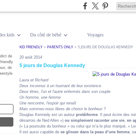
des kids
Du côté de bébé
Voyages
KID FRIENDLY
>
PARENTS ONLY
>
5 JOURS DE DOUGLAS KENNEDY
dict de
20 août 2014
friendly
5 jours de Douglas Kennedy
oux, de
reestyle
Laura et Richard
Deux inconnus à un tournant de leur existence
Deux êtres, l'un et l'autre enfermés dans son couple
Un homme, une femme
Une rencontre, l'espoir qui renaît
Mais sommes-nous libres de choisir le bonheur ?
Douglas Kennedy est un auteur
protéiforme
. Il peut écrire des 
désarrois de Ned Allen »)
ou simplem
ent raconter une vie
,
en a
(« La poursuite du bonheur » ou celui qui m’a le plus marqué, « Le
Il est aussi capable de
se glisser dans la peau d’une femme
, s