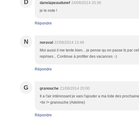
D
danslapeaudunef
24/08/2014 20:36
je le note !
Répondre
N
noraval
22/08/2014 13:49
Moi aussi il me tente bien... je pense qu on passe ts par ce
reprises... Continue à profiter des vacances :-)
Répondre
G
granouche
21/08/2014 20:00
Il a l'air intéressant je vais l'ajouter a ma liste des prochain
<br /> granouche (Adeline)
Répondre