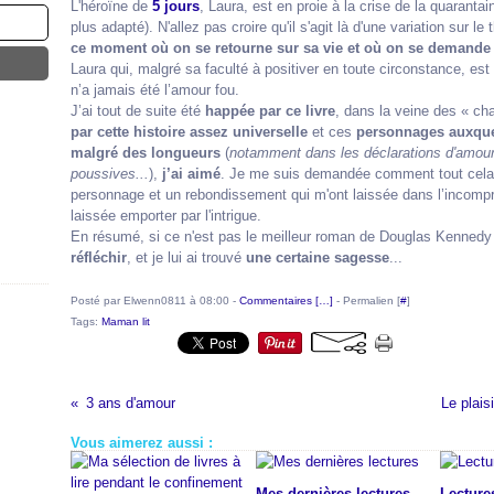
L'héroïne de
5 jours
, Laura, est en proie à la crise de la quarantai
plus adapté). N'allez pas croire qu'il s'agit là d'une variation sur 
ce moment où on se retourne sur sa vie et où on se demande s
Laura qui, malgré sa faculté à positiver en toute circonstance, es
n’a jamais été l’amour fou.
J’ai tout de suite été
happée par ce livre
, dans la veine des « ch
par cette histoire assez universelle
et ces
personnages auxque
malgré des longueurs
(
notamment dans les déclarations d'amour
poussives...
),
j’ai aimé
. Je me suis demandée comment tout cela al
personnage et un rebondissement qui m'ont laissée dans l’incompr
laissée emporter par l'intrigue.
En résumé, si ce n'est pas le meilleur roman de Douglas Kenned
réfléchir
, et je lui ai trouvé
une certaine sagesse
...
Posté par Elwenn0811 à 08:00 -
Commentaires [
…
]
- Permalien [
#
]
Tags:
Maman lit
3 ans d'amour
Le plais
Vous aimerez aussi :
Mes dernières lectures
Lectures