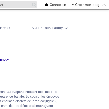
Connexion
+
Créer mon blog
Breizh
La Kid Friendly Family
romans au
suspens haletant
(comme « Les
pparence banale
. Le couple, les épreuves…
s charmes discrets de la vie conjugale »).
a narratrice, et d’être
totalement juste
.