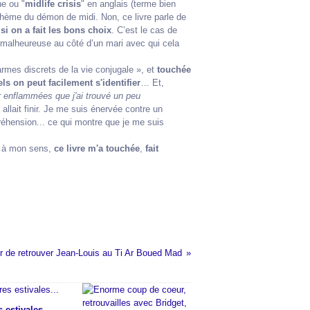
ne ou "
midlife crisis
" en anglais (terme bien
le thème du démon de midi. Non, ce livre parle de
i on a fait les bons choix
. C’est le cas de
t malheureuse au côté d’un mari avec qui cela
armes discrets de la vie conjugale », et
touchée
ls on peut
facilement s'identifier
… Et,
 enflammées que j'ai trouvé un peu
lait finir. Je me suis énervée contre un
éhension... ce qui montre que je me suis
y à mon sens,
ce livre m'a touchée
,
fait
ir de retrouver Jean-Louis au Ti Ar Boued Mad
 estivales...