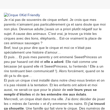
Je n’ai pas de souvenirs de cirque enfant. Je crois que mes
parents n’aimaient pas particulièrement ça et sans doute que moi
non plus. Devenue adulte j’avais un a priori plutôt négatif sur le
sujet. A cause des animaux. C’est vrai, je trouve ça triste les
cirques avec des lions, éléphants... Est-ce vraiment la place de
ces animaux sauvages ?
Bref, tout ça pour dire que le cirque et moi ce n’était pas
spécialement une histoire d’amour…
Et puis… Et puis mes parents y ont emmené SweetPrincess un
peu par hasard cet été et
elle a adoré
. Elle riait comme une
bécasse (et quand elle rit SweetPrincess, tu l’entends ! Elle a un
rire tonitruant bien communicatif !). Alors forcément, quand on te
dit ça tu dis que…
Et puis un cirque s’est installé dans notre chez-nous breton et on
n’a pas résisté à la tentation. Et les enfants ont adoré et moi
aussi, ne serait-ce que pour le plaisir de
voir leurs yeux se
remplir d’étoiles
et de
les entendre rire aux éclats
.
Mercredi, un cirque était dans ma ville. J'ai donc décider de jouer
les « mères de l’année » et d'y emmener les nains. Et
j’ai trouvé
ça chouette
. Une famille qui fait vivre le cirque. Des numéros de