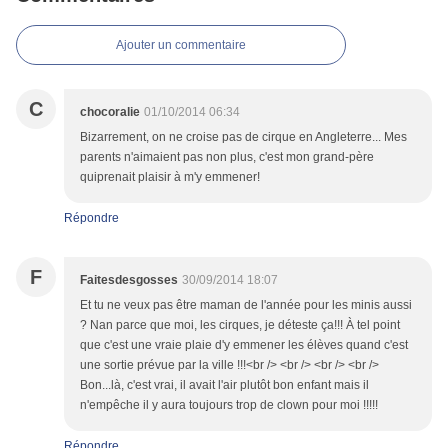
Ajouter un commentaire
C
chocoralie
01/10/2014 06:34
Bizarrement, on ne croise pas de cirque en Angleterre... Mes
parents n'aimaient pas non plus, c'est mon grand-père
quiprenait plaisir à m'y emmener!
Répondre
F
Faitesdesgosses
30/09/2014 18:07
Et tu ne veux pas être maman de l'année pour les minis aussi
? Nan parce que moi, les cirques, je déteste ça!!! À tel point
que c'est une vraie plaie d'y emmener les élèves quand c'est
une sortie prévue par la ville !!!<br /> <br /> <br /> <br />
Bon...là, c'est vrai, il avait l'air plutôt bon enfant mais il
n'empêche il y aura toujours trop de clown pour moi !!!!!
Répondre