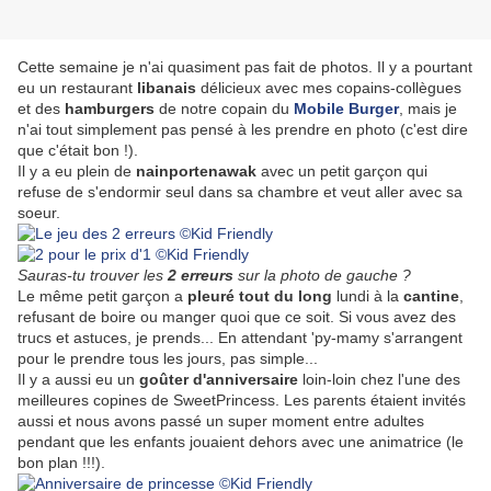
Cette semaine je n'ai quasiment pas fait de photos. Il y a pourtant
eu un restaurant
libanais
délicieux avec mes copains-collègues
et des
hamburgers
de notre copain du
Mobile Burger
, mais je
n'ai tout simplement pas pensé à les prendre en photo (c'est dire
que c'était bon !).
Il y a eu plein de
nainportenawak
avec un petit garçon qui
refuse de s'endormir seul dans sa chambre et veut aller avec sa
soeur.
Sauras-tu trouver les
2 erreurs
sur la photo de gauche ?
Le même petit garçon a
pleuré tout du long
lundi à la
cantine
,
refusant de boire ou manger quoi que ce soit. Si vous avez des
trucs et astuces, je prends... En attendant 'py-mamy s'arrangent
pour le prendre tous les jours, pas simple...
Il y a aussi eu un
goûter d'anniversaire
loin-loin chez l'une des
meilleures copines de SweetPrincess. Les parents étaient invités
aussi et nous avons passé un super moment entre adultes
pendant que les enfants jouaient dehors avec une animatrice (le
bon plan !!!).