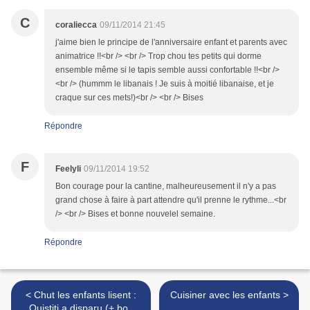
C
coraliecca
09/11/2014 21:45
j'aime bien le principe de l'anniversaire enfant et parents avec
animatrice !!<br /> <br /> Trop chou tes petits qui dorme
ensemble même si le tapis semble aussi confortable !!<br />
<br /> (hummm le libanais ! Je suis à moitié libanaise, et je
craque sur ces mets!)<br /> <br /> Bises
Répondre
F
Feelyli
09/11/2014 19:52
Bon courage pour la cantine, malheureusement il n'y a pas
grand chose à faire à part attendre qu'il prenne le rythme...<br
/> <br /> Bises et bonne nouvelel semaine.
Répondre
< Chut les enfants lisent :
Cuisiner avec les enfants >
Ouistiti a disparu (+ bon