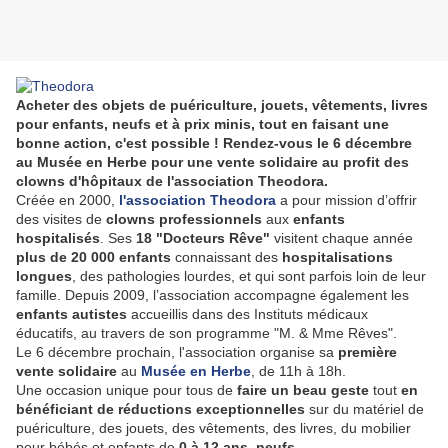
Acheter des objets de puériculture, jouets, vêtements, livres
pour enfants, neufs et à prix minis, tout en faisant une
bonne action, c'est possible ! Rendez-vous le 6 décembre
au Musée en Herbe pour une vente solidaire au profit des
clowns d'hôpitaux de l'association Theodora.
Créée en 2000,
l'association Theodora
a pour mission d’offrir
des visites de
clowns professionnels
aux
enfants
hospitalisés
. Ses
18 "Docteurs Rêve"
visitent chaque année
plus de 20 000 enfants
connaissant des
hospitalisations
longues
, des pathologies lourdes, et qui sont parfois loin de leur
famille. Depuis 2009, l’association accompagne également les
enfants autistes
accueillis dans des Instituts médicaux
éducatifs, au travers de son programme "M. & Mme Rêves".
Le 6 décembre prochain, l'association organise sa
première
vente solidaire
au
Musée en Herbe
, de 11h à 18h.
Une occasion unique pour tous de
faire un beau geste
tout
en
bénéficiant de réductions exceptionnelles
sur du matériel de
puériculture, des jouets, des vêtements, des livres, du mobilier
pour bébés et enfants de
0 à 12 ans, neufs.