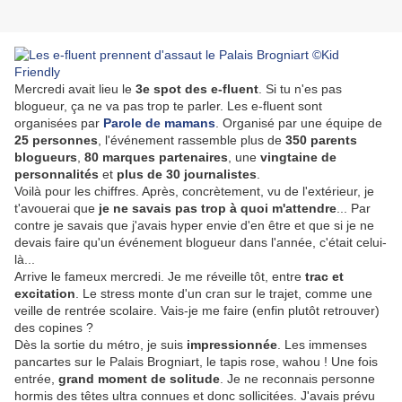
Mercredi avait lieu le
3e spot des e-fluent
. Si tu n'es pas
blogueur, ça ne va pas trop te parler. Les e-fluent sont
organisées par
Parole de mamans
. Organisé par une équipe de
25 personnes
, l'événement rassemble plus de
350 parents
blogueurs
,
80 marques partenaires
, une
vingtaine de
personnalités
et
plus de 30 journalistes
.
Voilà pour les chiffres. Après, concrètement, vu de l'extérieur, je
t'avouerai que
je ne savais pas trop à quoi m'attendre
... Par
contre je savais que j'avais hyper envie d'en être et que si je ne
devais faire qu'un événement blogueur dans l'année, c'était celui-
là...
Arrive le fameux mercredi. Je me réveille tôt, entre
trac et
excitation
. Le stress monte d'un cran sur le trajet, comme une
veille de rentrée scolaire. Vais-je me faire (enfin plutôt retrouver)
des copines ?
Dès la sortie du métro, je suis
impressionnée
. Les immenses
pancartes sur le Palais Brogniart, le tapis rose, wahou ! Une fois
entrée,
grand moment de solitude
. Je ne reconnais personne
hormis des têtes ultra connues et donc sollicitées. J'avais prévu