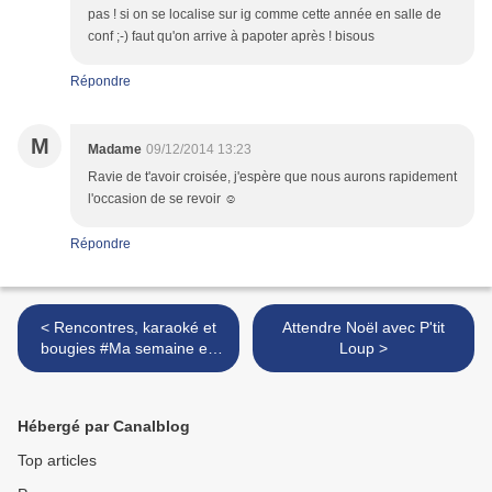
pas ! si on se localise sur ig comme cette année en salle de
conf ;-) faut qu'on arrive à papoter après ! bisous
Répondre
M
Madame
09/12/2014 13:23
Ravie de t'avoir croisée, j'espère que nous aurons rapidement
l'occasion de se revoir ☺
Répondre
< Rencontres, karaoké et
Attendre Noël avec P'tit
bougies #Ma semaine en
Loup >
mots et en images #20
Hébergé par Canalblog
Top articles