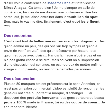
d'aller voir la conférence de
Madame Parle
et l'interview de
Nikos Aliagas
. Ca tombe bien ! Je me planque en salle de
conférence, histoire de me donner une contenance. Une fois
sortie, ouf, je me laisse entrainer dans le
tourbillon du spot
...
Bon, mais tu vas me dire,
finalement, c'est quoi les e-fluent
???
Des rencontres
C'est avant tout de
belles rencontres avec des blogueurs
. Des
qu'on admire un peu, des qui ont l'air trop sympas et qu'on a
envie de voir " en vrai", des qu'on découvre par hasard, des
qu'on retrouve avec plaisir... Parfois la magie n'opère pas et on
n'a pas grand chose à se dire. Mais souvent on a l'impression
d'une discussion qui continue, on est heureux de mettre enfin un
visage sur un pseudo, on rencontre de belles personnes...
Des découvertes
Plus de 80 marques étaient présentes sur le spot. Attention, ce
n'est pas un salon commercial. L'idée est plutôt de rencontrer les
gens qui ont créé ou portent la marque, d'échanger... J'ai
découvert des
produits innovants
, des gens porteurs de beaux
projets 100 % made in France
, j'ai eu des
coups de coeur
... Je
t'en reparlerai bientôt...