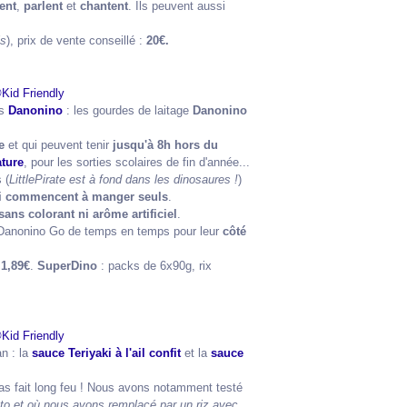
tent
,
parlent
et
chantent
. Ils peuvent aussi
is
), prix de vente conseillé :
20€.
és
Danonino
: les gourdes de laitage
Danonino
e
et qui peuvent tenir
jusqu'à 8h hors du
ture
, pour les sorties scolaires de fin d'année...
 (
LittlePirate est à fond dans les dinosaures !
)
ui commencent à manger seuls
.
sans colorant ni arôme artificiel
.
es Danonino Go de temps en temps pour leur
côté
:
1,89€
.
SuperDino
: packs de 6x90g, rix
n : la
sauce Teriyaki à l'ail confit
et la
sauce
pas fait long feu ! Nous avons notamment testé
oto et où nous avons remplacé par un riz avec