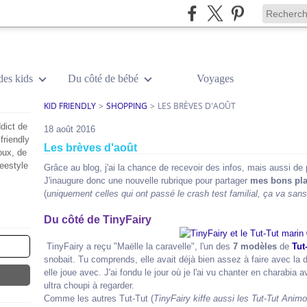
des kids
Du côté de bébé
Voyages
KID FRIENDLY
>
SHOPPING
>
LES BRÈVES D'AOÛT
dict de
18 août 2016
friendly
Les brèves d'août
oux, de
reestyle
Grâce au blog, j'ai la chance de recevoir des infos, mais aussi de 
J'inaugure donc une nouvelle rubrique pour partager
mes bons pl
(
uniquement celles qui ont passé le crash test familial, ça va sans
Du côté de TinyFairy
TinyFairy a reçu "Maëlle la caravelle", l'un des
7 modèles
de
Tut
snobait. Tu comprends, elle avait déjà bien assez à faire avec la 
elle joue avec. J'ai fondu le jour où je l'ai vu chanter en charabia 
ultra choupi à regarder.
Comme les autres Tut-Tut (
TinyFairy kiffe aussi les Tut-Tut Animo