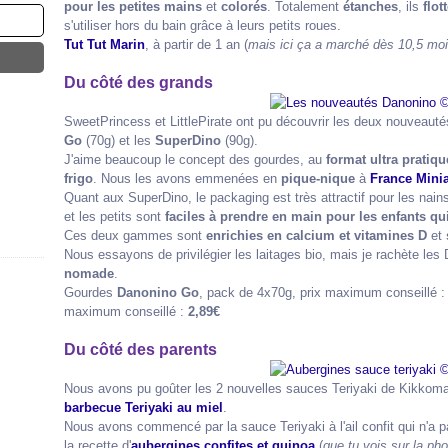
pour les petites mains
et
colorés
. Totalement
étanches
, ils
flot
s'utiliser hors du bain grâce à leurs petits roues.
Tut Tut Marin
, à partir de 1 an (
mais ici ça a marché dès 10,5 mo
Du côté des grands
SweetPrincess et LittlePirate ont pu découvrir les deux nouveaut
Go
(70g) et les
SuperDino
(90g).
J'aime beaucoup le concept des gourdes, au
format ultra pratiqu
frigo
. Nous les avons emmenées en
pique-nique
à
France Minia
Quant aux SuperDino, le packaging est très attractif pour les nains
et les petits sont
faciles à prendre en main
pour les enfants q
Ces deux gammes sont
enrichies en calcium et vitamines D
et
Nous essayons de privilégier les laitages bio, mais je rachète l
nomade
.
Gourdes
Danonino Go
, pack de 4x70g, prix maximum conseillé 
maximum conseillé :
2,89€
Du côté des parents
Nous avons pu goûter les 2 nouvelles sauces Teriyaki de Kikkoma
barbecue Teriyaki au miel
.
Nous avons commencé par la sauce Teriyaki à l'ail confit qui n'a 
la recette d'
aubergines confites et quinoa
(
que tu vois sur la ph