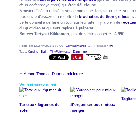
de la coriandre je crois
) qui était
délicieuse
.
MonsieurChéri a utilisé la sauce barbecue Teriyaki au miel sur sa v
très envie d'essayer la recette de
brochettes de thon grillées
ave
Je te conseille de faire un tour sur leur site, il y a plein de
recettes
du quotidien et qui sont rapides à préparer !
Sauces Teriyaki Kikkoman
, prix de vente conseillé :
4,99€
Posté par Elwenn0811 à 08:00 -
Commentaires [
…
]
- Permalien [
#
]
Tags:
Cuisine
,
Bain
,
TinyFairy teste
,
Danonino
À mon Thomas Dutronc miniature
Vous aimerez aussi :
Tagliat
Tarte aux légumes du
S’organiser pour mieux
soleil
manger