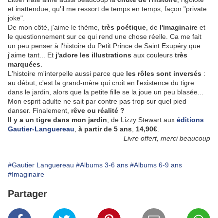
et inattendue, qu'il me ressort de temps en temps, façon "private
joke".
De mon côté, j'aime le thème,
très poétique
, de
l'imaginaire
et
le questionnement sur ce qui rend une chose réelle. Ca me fait
un peu penser à l'histoire du Petit Prince de Saint Exupéry que
j'aime tant... Et
j'adore les illustrations
aux couleurs
très
marquées
.
L'histoire m'interpelle aussi parce que
les rôles sont inversés
:
au début, c'est la grand-mère qui croit en l'existence du tigre
dans le jardin, alors que la petite fille se la joue un peu blasée...
Mon esprit adulte ne sait par contre pas trop sur quel pied
danser. Finalement,
rêve ou réalité ?
Il y a un tigre dans mon jardin
, de Lizzy Stewart aux
éditions
Gautier-Languereau
,
à partir de 5 ans
,
14,90€
.
Livre offert, merci beaucoup
#Gautier Languereau
#Albums 3-6 ans
#Albums 6-9 ans
#Imaginaire
Partager