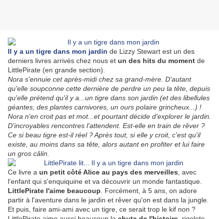
Il y a un tigre dans mon jardin
de Lizzy Stewart est un des
derniers livres arrivés chez nous et
un des hits du moment
de
LittlePirate (en grande section).
Nora s'ennuie cet après-midi chez sa grand-mère. D'autant
qu'elle soupconne cette dernière de perdre un peu la tête, depuis
qu'elle prétend qu'il y a...un tigre dans son jardin (et des libellules
géantes, des plantes carnivores, un ours polaire grincheux...) !
Nora n'en croit pas et mot...et pourtant décide d'explorer le jardin.
D'incroyables rencontres l'attendent. Est-elle en train de rêver ?
Ce si beau tigre est-il réel ? Après tout, si elle y croit, c'est qu'il
existe, au moins dans sa tête, alors autant en profiter et lui faire
un gros câlin.
Ce livre a
un petit côté Alice au pays des merveilles
, avec
l'enfant qui s'enquiquine et va découvrir un monde fantastique.
LittlePirate l'aime beaucoup
. Forcément, à 5 ans, on adore
partir à l'aventure dans le jardin et rêver qu'on est dans la jungle.
Et puis, faire ami-ami avec un tigre, ce serait trop le kif non ?
LittlePirate aime aussi beaucoup la
chute de l'histoire
, rigolote