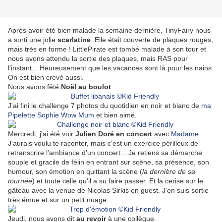
Après avoir été bien malade la semaine dernière, TinyFairy nous
a sorti une jolie
scarlatine
. Elle était couverte de plaques rouges,
mais très en forme ! LittlePirate est tombé malade à son tour et
nous avons attendu la sortie des plaques, mais RAS pour
l'instant... Heureusement que les vacances sont là pour les nains.
On est bien crevé aussi.
Nous avons fêté
Noël au boulot
.
J'ai fini le challenge 7 photos du quotidien en noir et blanc de
ma
Pipelette Sophie Wow Mum
et bien aimé.
Mercredi, j'ai été voir
Julien Doré en concert
avec
Madame
.
J'aurais voulu te raconter, mais c'est un exercice périlleux de
retranscrire l'ambiance d'un concert... Je retiens sa démarche
souple et gracile de félin en entrant sur scène, sa présence, son
humour, son émotion en quittant la scène (
la dernière de sa
tournée
) et toute celle qu'il a su faire passer. Et la cerise sur le
gâteau avec la venue de Nicolas Sirkis en guest. J'en suis sortie
très émue et sur un petit nuage...
Jeudi, nous avons dit
au revoir
à une collègue.