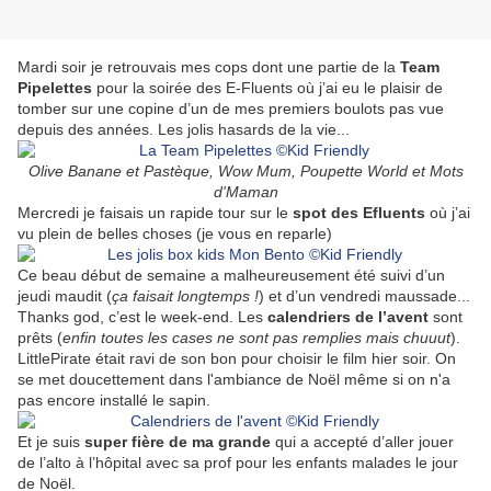
Mardi soir je retrouvais mes cops dont une partie de la
Team
Pipelettes
pour la soirée des E-Fluents où j’ai eu le plaisir de
tomber sur une copine d’un de mes premiers boulots pas vue
depuis des années. Les jolis hasards de la vie...
Olive Banane et Pastèque, Wow Mum, Poupette World et Mots
d'Maman
Mercredi je faisais un rapide tour sur le
spot des Efluents
où j’ai
vu plein de belles choses (je vous en reparle)
Ce beau début de semaine a malheureusement été suivi d’un
jeudi maudit (
ça faisait longtemps !
) et d’un vendredi maussade...
Thanks god, c’est le week-end. Les
calendriers de l’avent
sont
prêts (
enfin toutes les cases ne sont pas remplies mais chuuut
).
LittlePirate était ravi de son bon pour choisir le film hier soir. On
se met doucettement dans l'ambiance de Noël même si on n'a
pas encore installé le sapin.
Et je suis
super fière de ma grande
qui a accepté d’aller jouer
de l’alto à l’hôpital avec sa prof pour les enfants malades le jour
de Noël.