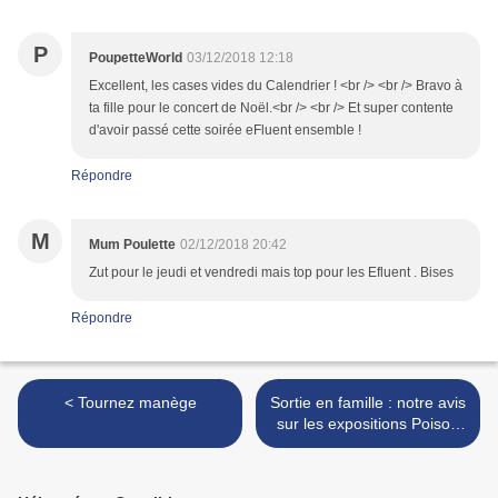
P
PoupetteWorld
03/12/2018 12:18
Excellent, les cases vides du Calendrier ! <br /> <br /> Bravo à
ta fille pour le concert de Noël.<br /> <br /> Et super contente
d'avoir passé cette soirée eFluent ensemble !
Répondre
M
Mum Poulette
02/12/2018 20:42
Zut pour le jeudi et vendredi mais top pour les Efluent . Bises
Répondre
< Tournez manège
Sortie en famille : notre avis
sur les expositions Poison
et Illusions >