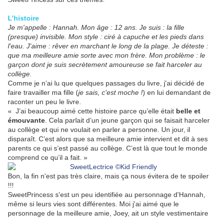
L’histoire
Je m'appelle : Hannah. Mon âge : 12 ans. Je suis : la fille
(presque) invisible. Mon style : ciré à capuche et les pieds dans
l'eau. J'aime : rêver en marchant le long de la plage. Je déteste :
que ma meilleure amie sorte avec mon frère. Mon problème : le
garçon dont je suis secrètement amoureuse se fait harceler au
collège.
Comme je n’ai lu que quelques passages du livre, j'ai décidé de
faire travailler ma fille (
je sais, c'est moche !
) en lui demandant de
raconter un peu le livre.
« J’ai beaucoup aimé cette histoire parce qu’elle était
belle et
émouvante
. Cela parlait d’un jeune garçon qui se faisait harceler
au collège et qui ne voulait en parler a personne. Un jour, il
disparaît. C’est alors que sa meilleure amie intervient et dit à ses
parents ce qui s’est passé au collège. C’est là que tout le monde
comprend ce qu’il a fait. »
Bon, la fin n'est pas très claire, mais ça nous évitera de te spoiler
!!!
SweetPrincess s'est un peu identifiée au personnage d'Hannah,
même si leurs vies sont différentes. Moi j'ai aimé que le
personnage de la meilleure amie, Joey, ait un style vestimentaire