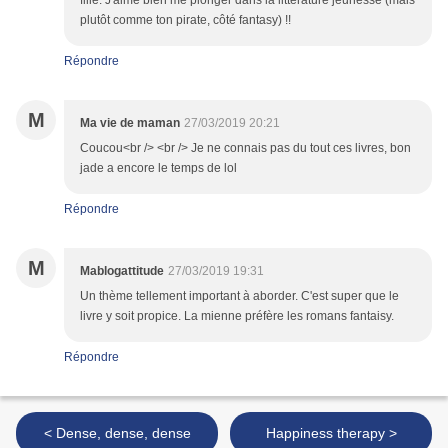
fille. J'aime bien me plonger dans la littérature jeunesse (mais
plutôt comme ton pirate, côté fantasy) !!
Répondre
M
Ma vie de maman
27/03/2019 20:21
Coucou<br /> <br /> Je ne connais pas du tout ces livres, bon
jade a encore le temps de lol
Répondre
M
Mablogattitude
27/03/2019 19:31
Un thème tellement important à aborder. C'est super que le
livre y soit propice. La mienne préfère les romans fantaisy.
Répondre
< Dense, dense, dense
Happiness therapy >