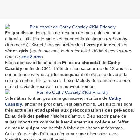
En grandissant les goûts de lecteurs de mes nains se sont
affirmés. LittlePirate aime les mondes fantastiques (
et Scooby-
Doo aussi !
). SweetPrincess préfère les
livres policiers
et les
séries girly
(
honte sur moi, le dernier billet dédié à ses lectures
date de
ses 8 ans
).
Elle a découvert la série des
Filles au chocolat
de
Cathy
Cassidy
en fin de CM1. L'été dernier, sa cousine de 12 ans lui a
donné tous les livres qui lui manquaient et elle a pu dévorer la
série en entier. Elle a aussi lu Lexie Melody de la même auteure
et était ravie de recevoir, son nouveau roman.
Si les titres font un peu série guimauve, l’écriture de
Cathy
Cassidy
, ancienne prof d’art, l’est bien moins. Les histoires sont
très actuelles
et
adaptées
aux préoccupations des pré-ados
.
Et, au delà des petites histoires d’amour, Bleu espoir parle de
sujets importants comme le
harcèlement au collège
et
l’effet
de meute
qui pousse parfois à faire des choses méchantes...
Cela m’a permis d'ailleurs d’entamer une discussion avec
SweetPrincess sur ces thèmes.