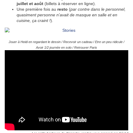
juillet et août
(billets à réserver en ligne).
Une première fois au
resto
(
par contre dans le personnel,
quasiment personne n'avait de masque en salle et en
cuisine, ça craint !
).
Jouer à Heidi en regardant le dessin / Recevoir un cadeau / Etre un peu ridicule /
Avoir 1/2 journée en solo / Retrouver Paris