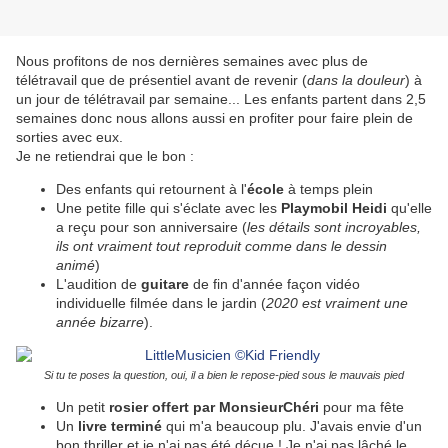
Nous profitons de nos dernières semaines avec plus de
télétravail que de présentiel avant de revenir (
dans la douleur
) à
un jour de télétravail par semaine... Les enfants partent dans 2,5
semaines donc nous allons aussi en profiter pour faire plein de
sorties avec eux.
Je ne retiendrai que le bon :
Des enfants qui retournent à l'
école
à temps plein
Une petite fille qui s'éclate avec les
Playmobil Heidi
qu'elle
a reçu pour son anniversaire (
les détails sont incroyables,
ils ont vraiment tout reproduit comme dans le dessin
animé
)
L'audition de
guitare
de fin d'année façon vidéo
individuelle filmée dans le jardin (
2020 est vraiment une
année bizarre
).
Si tu te poses la question, oui, il a bien le repose-pied sous le mauvais pied
Un petit
rosier offert par MonsieurChéri
pour ma fête
Un
livre terminé
qui m'a beaucoup plu. J'avais envie d'un
bon thriller et je n'ai pas été déçue ! Je n'ai pas lâché le