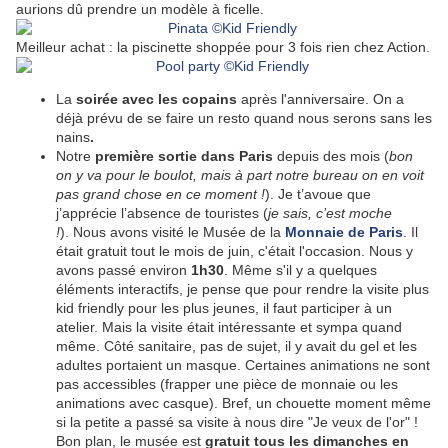
aurions dû prendre un modèle à ficelle.
Meilleur achat : la piscinette shoppée pour 3 fois rien chez Action.
La
soirée avec les copains
après l'anniversaire. On a
déjà prévu de se faire un resto quand nous serons sans les
nains
.
Notre
première sortie dans Paris
depuis des mois (
bon
on y va pour le boulot, mais à part notre bureau on en voit
pas grand chose en ce moment !
). Je t’avoue que
j’apprécie l’absence de touristes (
je sais, c’est moche
!
).
Nous avons visité le Musée de la
Monnaie de Paris
. Il
était gratuit tout le mois de juin, c'était l'occasion. Nous y
avons passé environ
1h30
. Même s'il y a quelques
éléments interactifs, je pense que pour rendre la visite plus
kid friendly pour les plus jeunes, il faut participer à un
atelier. Mais la visite était intéressante et sympa quand
même. Côté sanitaire, pas de sujet, il y avait du gel et les
adultes portaient un masque. Certaines animations ne sont
pas accessibles (frapper une pièce de monnaie ou les
animations avec casque). Bref, un chouette moment même
si la petite a passé sa visite à nous dire "Je veux de l'or" !
Bon plan, le musée est
gratuit tous les dimanches en