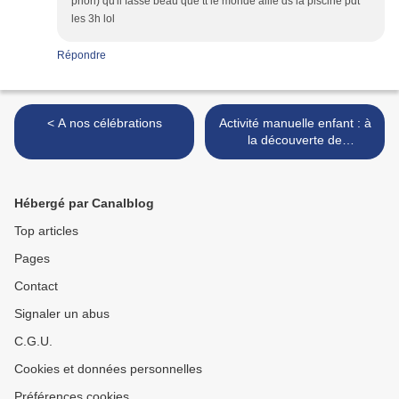
priori) qu'il fasse beau que tt le monde aille ds la piscine pdt
les 3h lol
Répondre
< A nos célébrations
Activité manuelle enfant : à
la découverte de
Pandacraft >
Hébergé par Canalblog
Top articles
Pages
Contact
Signaler un abus
C.G.U.
Cookies et données personnelles
Préférences cookies