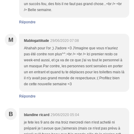
un succès fou, des fois il ne faut pas grand chose...<br /> <br
/> Belle semaine.
Répondre
M
Mablogattitude
29/06/2020 07:08
Ahahah pour l'or ;) J'adore <3 J'imagine que vous n'auriez
pas été contre non plus^^.<br /> <br /> Ici premier resto ce
week-end aussi, et ça va de ce que j'ai vu tout le personnel à
un masque.Par contre, les personnes sont sensées en porter
un en entrant et quand tu te déplaces pour les toilettes mais là
il n'y avait pas grand monde de respectueux.:( Profitez bien
de cette nouvelle semaine <3
Répondre
B
blandine ricard
29/06/2020 05:04
je fete les 9 ans de ma troiz mercredi rien n'est acheté ni
préparé je t avoue que j'aimerais (mais ce n'est pas prévu à