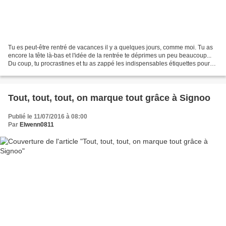
Tu es peut-être rentré de vacances il y a quelques jours, comme moi. Tu as
encore la tête là-bas et l'idée de la rentrée te déprimes un peu beaucoup...
Du coup, tu procrastines et tu as zappé les indispensables étiquettes pour
marquer les affaires de...
Tout, tout, tout, on marque tout grâce à Signoo
Publié le 11/07/2016 à 08:00
Par
Elwenn0811