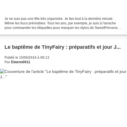
Je ne suis pas une fille très organisée. Je fais tout à la dernière minute.
Même les trucs prévisibles. Tous les ans, par exemple, je suis à l'arrache
pour commander les étiquettes pour marquer les stylos de SweetPrincess.
Alors quand Signoo m'a proposé...
Le baptême de TinyFairy : préparatifs et jour J...
Publié le 15/06/2016 à 08:13
Par
Elwenn0811