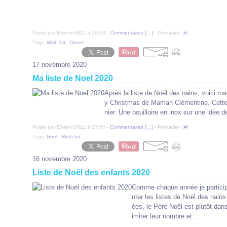
Posté par Elwenn0811 à 09:03 -
Commentaires [
…
]
- Permalien [
#
]
Tags:
Wish list
,
Green
17 novembre 2020
Ma liste de Noel 2020
Après la liste de Noël des nains, voici ma 
y Christmas de Maman Clémentine. Cette an
nier. Une bouilloire en inox sur une idée
Posté par Elwenn0811 à 07:00 -
Commentaires [
…
]
- Permalien [
#
]
Tags:
Noël
,
Wish list
16 novembre 2020
Liste de Noël des enfants 2020
Comme chaque année je partici
nter les listes de Noël des nain
ées, le Père Noël est plutôt da
imiter leur nombre et...