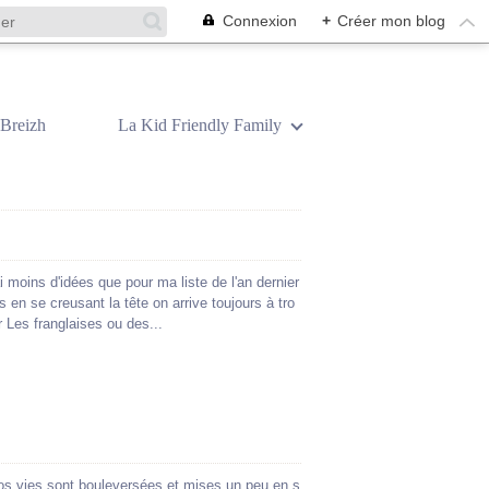
Connexion
+
Créer mon blog
Breizh
La Kid Friendly Family
i moins d'idées que pour ma liste de l'an dernier
is en se creusant la tête on arrive toujours à tro
ir Les franglaises ou des...
os vies sont bouleversées et mises un peu en s