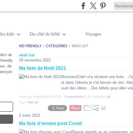
des kids
Du côté de bébé
Voyages
KID FRIENDLY
>
CATEGORIES
>
WISH LIST
dict de
wish list
29 novembre 2021
friendly
oux, de
Ma liste de Noël 2021
reestyle
MonsieurChéri m'a réclamé une liste... J'a
et dans l'absolu je n'ai besoin de rien. Ma
uver des idées... Des billets pour aller vo
Posté par Elwenn0811 à 07:00 -
Commentaires [
…
]
- Permalien [
#
]
Tags:
Wish list
2 mars 2021
Ma liste d'envies post Covid
Depuis bientôt un an maintenant, n