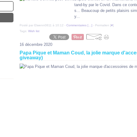
tand-by par le Covid. Dans ce context
s... Beaucoup de petits plaisirs s
y...
Posté par Elwenn0811 à 10:12 -
Commentaires [
…
]
- Permalien [
#
]
Tags:
Wish list
16 décembre 2020
Papa Pique et Maman Coud, la jolie marque d'acce
giveaway)