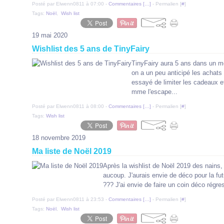
Posté par Elwenn0811 à 07:00 -
Commentaires [
…
]
- Permalien [
#
]
Tags:
Noël
,
Wish list
19 mai 2020
Wishlist des 5 ans de TinyFairy
TinyFairy aura 5 ans dans un mo
on a un peu anticipé les achats 
essayé de limiter les cadeaux e
mme l'escape...
Posté par Elwenn0811 à 08:00 -
Commentaires [
…
]
- Permalien [
#
]
Tags:
Wish list
18 novembre 2019
Ma liste de Noël 2019
Après la wishlist de Noël 2019 des nains
aucoup. J'aurais envie de déco pour la fu
??? J'ai envie de faire un coin déco régress
Posté par Elwenn0811 à 23:53 -
Commentaires [
…
]
- Permalien [
#
]
Tags:
Noël
,
Wish list