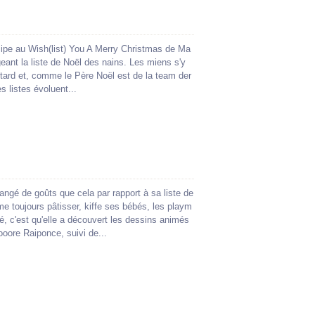
icipe au Wish(list) You A Merry Christmas de Ma
ant la liste de Noël des nains. Les miens s'y
tard et, comme le Père Noël est de la team der
s listes évoluent...
angé de goûts que cela par rapport à sa liste de
aime toujours pâtisser, kiffe ses bébés, les playm
é, c'est qu'elle a découvert les dessins animés
ooore Raiponce, suivi de...