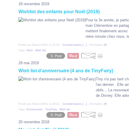
18 novembre 2019
Wishlist des enfants pour Noël (2019)
Pour la 3e année, je part
man Clémentine en partage
mettent finalement assez 
nière minute chez nous, le
Posté par Elwenn0811 à 22:54 -
Commentaires [
…
]
- Permalien [
#
]
Tags:
Noël
,
Wish list
29 mai 2019
Wish list d'anniversaire (4 ans de TinyFairy)
Tiny n'a pas tant ch
l'an dernier . Elle 
obils... La nouveaut
de Disney. Elle ado
Posté par Elwenn0811 à 08:41 -
Commentaires [
…
]
- Permalien [
#
]
Tags:
Anniversaire
,
TinyFairy
,
Wish list
20 novembre 2018