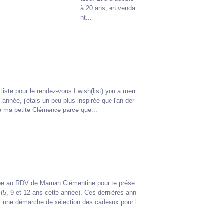
à 20 ans, en venda
nt...
liste pour le rendez-vous I wish(list) you a merr
née, j'étais un peu plus inspirée que l'an der
 de ma petite Clémence parce que...
pe au RDV de Maman Clémentine pour te prése
s (5, 9 et 12 ans cette année). Ces dernières ann
ns une démarche de sélection des cadeaux pour l