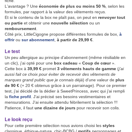
fiche.
L'avantage ? Une
économie de plus ou moins 50 %
, selon les
formules, par rapport à la valeur des vêtements reçus.
Et si le contenu de la box ne plaît pas, on peut en
renvoyer tout
ou partie
et obtenir une
nouvelle sélection
ou un
remboursement
.
Côté prix, LittleCigogne propose différentes formules de box,
à
offrir
ou
sur abonnement
,
à partir de 29,99 €
.
Le test
Un peu allergique au principe d'abonnement (même résiliable en
un clic), j'ai opté pour une
box cadeau
«
Coup de cœur
».
Cette box à
39,99 €
promet
3 vêtements hauts de gamme
(
j'ai
aussi fait ce choix pour éviter de recevoir des vêtements de
marques grand public que je connais déjà
) d'une valeur de
plus
de 90 €
(+ 20 € obtenus grâce à un parrainage). Pour ce premier
test, j'ai décidé de la dédier à SweetPrincess, avec qui j'ai rempli
la
fiche profil
. J’ai précisé ses besoins vestimentaires et
mensurations. J’ai ensuite attendu fébrilement la sélection !!!
Patience, il faut
une dizaine de jours
pour recevoir son colis.
Le look reçu
Pour cette première sélection nous avions choisi les
styles
classique, éthique-nature, chic-BCBG /
motifs
personnages et