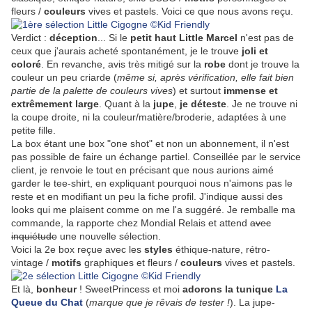
fleurs /
couleurs
vives et pastels. Voici ce que nous avons reçu.
Verdict :
déception
... Si le
petit haut Little Marcel
n'est pas de
ceux que j'aurais acheté spontanément, je le trouve
joli et
coloré
. En revanche, avis très mitigé sur la
robe
dont je trouve la
couleur un peu criarde (
même si, après vérification, elle fait bien
partie de la palette de couleurs vives
) et surtout
immense et
extrêmement large
. Quant à la
jupe
,
je déteste
. Je ne trouve ni
la coupe droite, ni la couleur/matière/broderie, adaptées à une
petite fille.
La box étant une box "one shot" et non un abonnement, il n'est
pas possible de faire un échange partiel. Conseillée par le service
client, je renvoie le tout en précisant que nous aurions aimé
garder le tee-shirt, en expliquant pourquoi nous n'aimons pas le
reste et en modifiant un peu la fiche profil. J'indique aussi des
looks qui me plaisent comme on me l'a suggéré. Je remballe ma
commande, la rapporte chez Mondial Relais et attend
avec
inquiétude
une nouvelle sélection.
Voici la 2e box reçue avec les
styles
éthique-nature, rétro-
vintage /
motifs
graphiques et fleurs /
couleurs
vives et pastels.
Et là,
bonheur
! SweetPrincess et moi
adorons la tunique
La
Queue du Chat
(
marque que je rêvais de tester !
). La jupe-