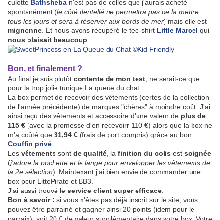
culotte
Bathsheba
n'est pas de celles que j'aurais acheté
spontanément (
le côté dentellé ne permettra pas de la mettre
tous les jours et sera à réserver aux bords de mer
) mais elle est
mignonne
. Et nous avons récupéré le tee-shirt
Little Marcel
qui
nous plaisait beaucoup
.
Bon, et finalement ?
Au final je suis plutôt
contente de mon test
, ne serait-ce que
pour la trop jolie tunique La queue du chat.
La box permet de recevoir des vêtements (certes de la collection
de l'année précédente) de marques "chères" à moindre coût. J'ai
ainsi reçu des vêtements et accessoire d'une valeur de
plus de
115 €
(avec la promesse d'en recevoirr 110 €) alors que la box ne
m'a coûté que
31,94 €
(frais de port compris) grâce au bon
Couffin privé
.
Les
vêtements
sont
de
qualité
, la
finition du colis
est
soignée
(
j'adore la pochette et le lange pour envelopper les vêtements de
la 2e sélection
). Maintenant j'ai bien envie de commander une
box pour LittePirate et BB3.
J'ai aussi trouvé le
service client super efficace
.
Bon à savoir :
si vous n’êtes pas déjà inscrit sur le site, vous
pouvez être parrainé et gagner ainsi 20 points (idem pour le
parrain), soit 20 € de valeur supplémentaire dans votre box. Votre