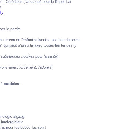
 ! Côté filles, j'ai craqué pour le Kapel Ice
s.
pas le perdre
ou le cou de l'enfant suivant la position du soleil
" qui peut s'assortir avec toutes les tenues (
il
e substances nocives pour la santé
)
tons donc, forcément, j'adore !
)
c
4 modèles
:
hnologie zigzag
i lumière bleue
ris
pour les bébés fashion !