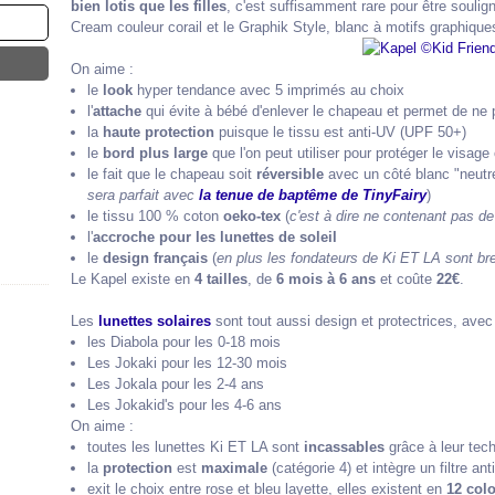
bien lotis que les filles
, c'est suffisamment rare pour être souligné
Cream couleur corail et le Graphik Style, blanc à motifs graphique
On aime :
le
look
hyper tendance avec 5 imprimés au choix
l'
attache
qui évite à bébé d'enlever le chapeau et permet de ne 
la
haute protection
puisque le tissu est anti-UV (UPF 50+)
le
bord plus large
que l'on peut utiliser pour protéger le visage 
le fait que le chapeau soit
réversible
avec un côté blanc "neutre
sera parfait avec
la tenue de baptême de TinyFairy
)
le tissu 100 % coton
oeko-tex
(
c'est à dire ne contenant pas d
l'
accroche pour les lunettes de soleil
le
design français
(
en plus les fondateurs de Ki ET LA sont bre
Le Kapel existe en
4 tailles
, de
6 mois à 6 ans
et coûte
22€
.
Les
lunettes solaires
sont tout aussi design et protectrices, ave
les Diabola pour les 0-18 mois
Les Jokaki pour les 12-30 mois
Les Jokala pour les 2-4 ans
Les Jokakid's pour les 4-6 ans
On aime :
toutes les lunettes Ki ET LA sont
incassables
grâce à leur tec
la
protection
est
maximale
(catégorie 4) et intègre un filtre ant
exit le choix entre rose et bleu layette, elles existent en
12 colo