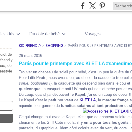
des kids
Du côté de bébé
Voyages
KID FRIENDLY
>
SHOPPING
>
PARÉS POUR LE PRINTEMPS AVEC KI 
dict de
26 mars 2016
friendly
Parés pour le printemps avec Ki ET LA #samedim
oux, de
reestyle
Trouver un chapeau de soleil pour bébé, c'est un peu la quête du G
Pour LittlePirate, nous avons eu, au choix : la casquette trop bel
sortie, bouboules !
), la casquette qui descend bien dans le cou et
quelconque
, la casquette anti-UV mais qui ne s'attache pas et e
Du coup, quand j'ai découvert
le Kapel
, j'ai eu un coup de coeur !!
Le Kapel c'est le
petit nouveau
de
Ki ET LA
, la
marque français
rejoindre leur gamme de
lunettes solaires alliant protection et s
Ce qui change tout avec le Kapel, c'est que ce chapeau solaire e
choisir entre les 2 !!! Côté motifs,
il y en a pour tous les goûts
: 
parasols, du graphique. Idem côté coloris avec du vert, du corail, 