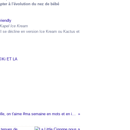
apter à l'évolution du nez de bébé
t Kapel Ice Kream
 Il se décline en version Ice Kream ou Kactus et
Bruxelles, ma belle, on t'aime #ma semaine en mots et en images #80