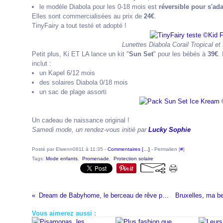
le modèle Diabola pour les 0-18 mois est
réversible pour s'ad
Elles sont commercialisées au prix de
24€
.
TinyFairy a tout testé et adopté !
Lunettes Diabola Corail Tropical e
Petit plus, Ki ET LA lance un kit "
Sun Set
" pour les bébés à
39€
.
inclut :
un Kapel 6/12 mois
des solaires Diabola 0/18 mois
un sac de plage assorti
Un cadeau de naissance original !
Samedi mode, un rendez-vous initié par
Lucky Sophie
Posté par Elwenn0811 à 11:35 -
Commentaires [
…
]
- Permalien [
#
]
Tags:
Mode enfants
,
Promenade
,
Protection solaire
Dream de Babyhome, le berceau de rêve pour bébé
Vous aimerez aussi :