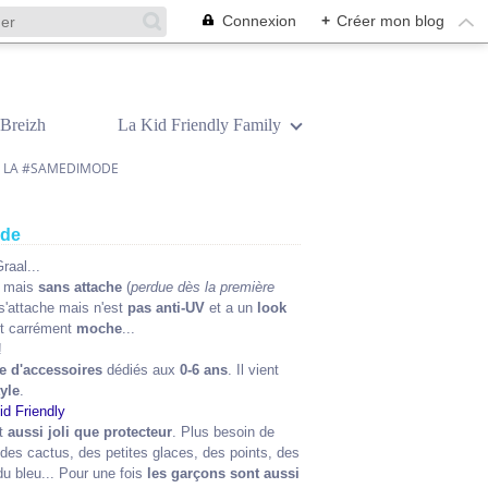
Connexion
+
Créer mon blog
Breizh
La Kid Friendly Family
ET LA #SAMEDIMODE
ode
raal...
le mais
sans attache
(
perdue dès la première
 s'attache mais n'est
pas anti-UV
et a un
look
st carrément
moche
...
!
e d'accessoires
dédiés aux
0-6 ans
. Il vient
tyle
.
st
aussi joli que protecteur
. Plus besoin de
des cactus, des petites glaces, des points, des
du bleu... Pour une fois
les garçons sont aussi