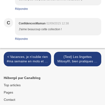
Répondre
C
ConfidencesMaman
02/09/2015 12:38
J'aime beaucoup cette collection !
Répondre
< Vacances, je n'oublie rien
{Test} Les lingettes
#ma semaine en mots et en
Mitosyl®, bien pratiques en
images #52
balade >
Hébergé par Canalblog
Top articles
Pages
Contact