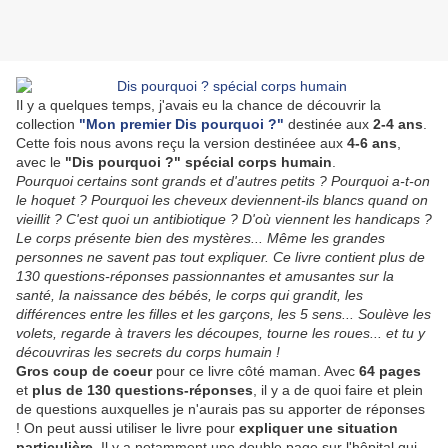
Il y a quelques temps, j'avais eu la chance de découvrir la
collection
"Mon premier Dis pourquoi ?"
destinée aux
2-4 ans
.
Cette fois nous avons reçu la version destinéee aux
4-6 ans
,
avec le
"Dis pourquoi ?" spécial corps humain
.
Pourquoi certains sont grands et d'autres petits ? Pourquoi a-t-on
le hoquet ? Pourquoi les cheveux deviennent-ils blancs quand on
vieillit ? C'est quoi un antibiotique ? D'où viennent les handicaps ?
Le corps présente bien des mystères... Même les grandes
personnes ne savent pas tout expliquer. Ce livre contient plus de
130 questions-réponses passionnantes et amusantes sur la
santé, la naissance des bébés, le corps qui grandit, les
différences entre les filles et les garçons, les 5 sens... Soulève les
volets, regarde à travers les découpes, tourne les roues... et tu y
découvriras les secrets du corps humain !
Gros coup de coeur
pour ce livre côté maman. Avec
64 pages
et
plus de 130 questions-réponses
, il y a de quoi faire et plein
de questions auxquelles je n'aurais pas su apporter de réponses
! On peut aussi utiliser le livre pour
expliquer une situation
particulière
. Il y a notamment une double page sur l'hôpital qui