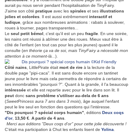
aurait pu nous servir pendant l'hospitalisation de TinyFairy.
J'aime son côté
pratique
avec les
spirales
et ses
illustrations
jolies et colorées
. Il est aussi extrêmement
interactif
et
ludique
, grâce aux nombreuses animations : rabats à soulever,
roues à tourner, pages transparentes...
Le
seul petit bémol
, c'est qu'il est un peu
fragile
. En une soirée,
les nains ont réussi à abîmer une des roues. Mieux vaut être à
côté de l'enfant (en tout cas pour les plus jeunes) quand il le
consulte (
en théorie ça va de soi, mais TinyFairy a nécessité mon
attention à ce moment-là...
).
Côté nains
, LittlePirate était
mort de rire
à la lecture de la
double page "pipi-caca". Il est sans doute encore un tantinet
jeune pour le livre mais cela permettra de répondre à certains de
ses innombrables "pourquoi ?". Quant à la grande, il l'a beaucoup
intéressée
et elle est repartie avec pour le lire dans son lit. Il
peut
donc
sans problème s'utiliser au-dela de 6 ans
(
SweetPrincess aura 7 ans dans 3 mois
), âge auquel l'enfant
peut le lire seul en fonction des questions qui l'intéresse.
"Dis pourquoi ? spécial corps humain"
, éditions
Deux coqs
d'or
,
13,50 €
.
A partir de 4 ans
.
Merci aux éditions "Deux coqs d'or" pour cette jolie découverte !
C'était ma participation à Chut les enfants lisent de
Yolina
.