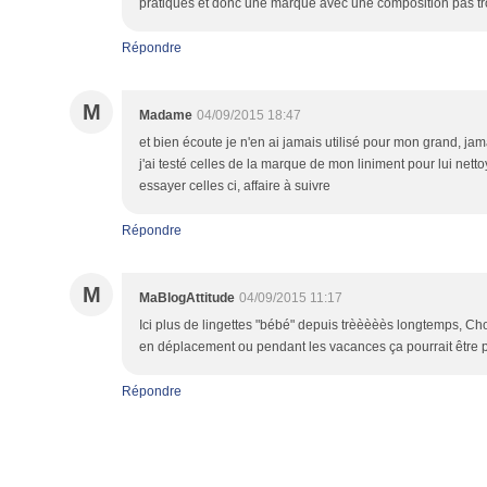
pratiques et donc une marque avec une composition pas tro
Répondre
M
Madame
04/09/2015 18:47
et bien écoute je n'en ai jamais utilisé pour mon grand, ja
j'ai testé celles de la marque de mon liniment pour lui nett
essayer celles ci, affaire à suivre
Répondre
M
MaBlogAttitude
04/09/2015 11:17
Ici plus de lingettes "bébé" depuis trèèèèès longtemps, Ch
en déplacement ou pendant les vacances ça pourrait être pra
Répondre