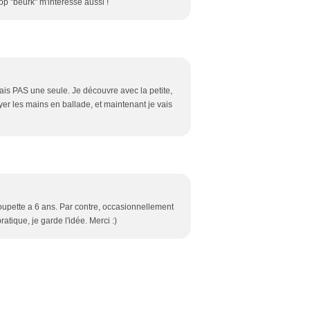
p "beurk" m'intéresse aussi !
mais PAS une seule. Je découvre avec la petite,
oyer les mains en ballade, et maintenant je vais
oupette a 6 ans. Par contre, occasionnellement
tique, je garde l'idée. Merci :)