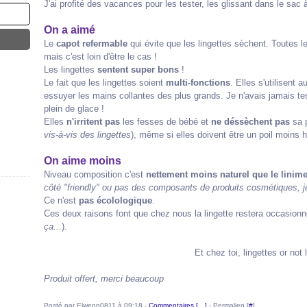
J'ai profité des vacances pour les tester, les glissant dans le sac à
On a aimé
Le
capot refermable
qui évite que les lingettes sèchent. Toutes l
mais c'est loin d'être le cas !
Les lingettes
sentent super bons
!
Le fait que les lingettes soient
multi-fonctions
. Elles s'utilisent
essuyer les mains collantes des plus grands. Je n'avais jamais test
plein de glace !
Elles
n'irritent pas
les fesses de bébé et
ne déssèchent pas
sa p
vis-à-vis des lingettes
), même si elles doivent être un poil moins 
On aime moins
Niveau composition c'est
nettement moins naturel que le linim
côté "friendly" ou pas des composants de produits cosmétiques, je
Ce n'est
pas écolologique
.
Ces deux raisons font que chez nous la lingette restera occasionne
ça...
).
Et chez toi, lingettes or not 
Produit offert, merci beaucoup
Posté par Elwenn0811 à 09:18 -
Commentaires [
…
]
- Permalien [
#
]