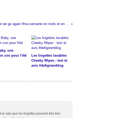
Here we go again #ma semaine en mots et en images #53
aby, une
on zoo pour l'été
Les lingettes lavables
Cheeky Wipes : test et
avis #defigreenblog
t je sais que les lingettes peuvent être très