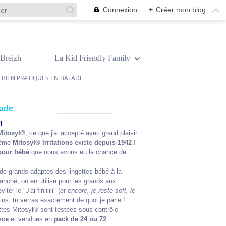
Connexion
+
Créer mon blog
Breizh
La Kid Friendly Family
, BIEN PRATIQUES EN BALADE
lade
Mitosyl®
, ce que j'ai accepté avec grand plaisir.
crème
Mitosyl® Irritations
existe
depuis 1942
!
pour bébé
que nous avons eu la chance de
de grands adaptes des lingettes bébé à la
vanche, on en utilise pour les grands aux
r le "J'ai finiiiiii" (
et encore, je reste soft, le
ains, tu verras exactement de quoi je parle !
ettes Mitosyl® sont testées sous contrôle
nce
et vendues en
pack de 24 ou 72
.