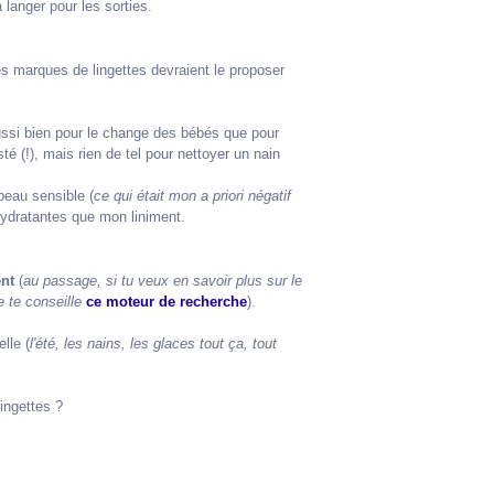
 langer pour les sorties.
es marques de lingettes devraient le proposer
 aussi bien pour le change des bébés que pour
é (!), mais rien de tel pour nettoyer un nain
eau sensible (
ce qui était mon a priori négatif
hydratantes que mon liniment.
ent
(
au passage, si tu veux en savoir plus sur le
 te conseille
ce moteur de recherche
).
lle (
l'été, les nains, les glaces tout ça, tout
lingettes ?