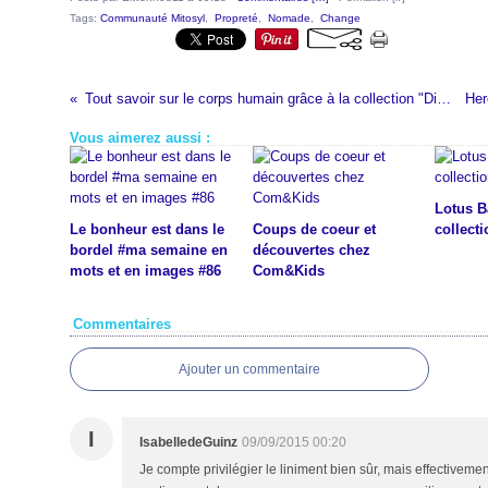
Tags:
Communauté Mitosyl
,
Propreté
,
Nomade
,
Change
Tout savoir sur le corps humain grâce à la collection "Dis pourquoi ?"
Vous aimerez aussi :
Lotus B
Le bonheur est dans le
Coups de coeur et
collecti
bordel #ma semaine en
découvertes chez
mots et en images #86
Com&Kids
Commentaires
Ajouter un commentaire
I
IsabelledeGuinz
09/09/2015 00:20
Je compte privilégier le liniment bien sûr, mais effectivemen