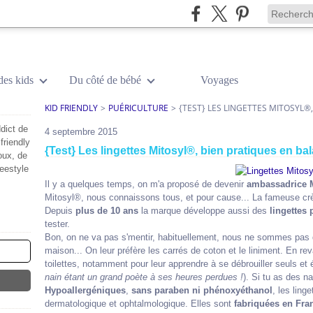
des kids
Du côté de bébé
Voyages
KID FRIENDLY
>
PUÉRICULTURE
>
{TEST} LES LINGETTES MITOSYL®
dict de
4 septembre 2015
friendly
{Test} Les lingettes Mitosyl®, bien pratiques en ba
oux, de
reestyle
Il y a quelques temps, on m'a proposé de devenir
ambassadrice 
Mitosyl®, nous connaissons tous, et pour cause... La fameuse 
Depuis
plus de 10 ans
la marque développe aussi des
lingettes 
tester.
Bon, on ne va pas s'mentir, habituellement, nous ne sommes pas 
maison... On leur préfère les carrés de coton et le liniment. En re
toilettes, notamment pour leur apprendre à se débrouiller seuls et évite
nain étant un grand poète à ses heures perdues !
). Si tu as des n
Hypoallergéniques
,
sans paraben
ni
phénoxyéthanol
, les ling
dermatologique et ophtalmologique
. Elles sont
fabriquées en Fra