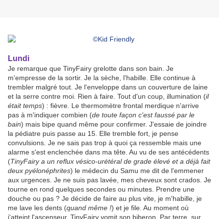
Lundi
Je remarque que TinyFairy grelotte dans son bain. Je
m'empresse de la sortir. Je la sèche, l'habille. Elle continue à
trembler malgré tout. Je l'enveloppe dans un couverture de laine
et la serre contre moi. Rien à faire. Tout d'un coup, illumination (
il
était temps
) : fièvre. Le thermomètre frontal merdique n'arrive
pas à m'indiquer combien (
de toute façon c'est faussé par le
bain
) mais bipe quand même pour confirmer. J'essaie de joindre
la pédiatre puis passe au 15. Elle tremble fort, je pense
convulsions. Je ne sais pas trop à quoi ça ressemble mais une
alarme s'est enclenchée dans ma tête. Au vu de ses antécédents
(
TinyFairy a un reflux vésico-urétéral de grade élevé et a déjà fait
deux pyélonéphrites
) le médecin du Samu me dit de l'emmener
aux urgences. Je ne suis pas lavée, mes cheveux sont crados. Je
tourne en rond quelques secondes ou minutes. Prendre une
douche ou pas ? Je décide de faire au plus vite, je m'habille, je
me lave les dents (
quand même !
) et je file. Au moment où
j'atteint l'ascenseur, TinyFairy vomit son biberon. Par terre, sur