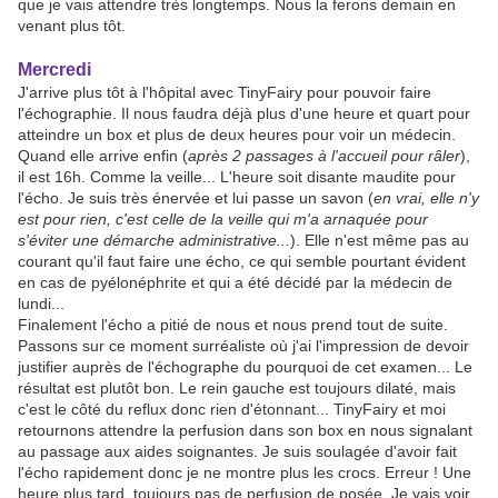
que je vais attendre très longtemps. Nous la ferons demain en
venant plus tôt.
Mercredi
J'arrive plus tôt à l'hôpital avec TinyFairy pour pouvoir faire
l'échographie. Il nous faudra déjà plus d'une heure et quart pour
atteindre un box et plus de deux heures pour voir un médecin.
Quand elle arrive enfin (
après 2 passages à l'accueil pour râler
),
il est 16h. Comme la veille... L'heure soit disante maudite pour
l'écho. Je suis très énervée et lui passe un savon (
en vrai, elle n'y
est pour rien, c'est celle de la veille qui m'a arnaquée pour
s'éviter une démarche administrative...
). Elle n'est même pas au
courant qu'il faut faire une écho, ce qui semble pourtant évident
en cas de pyélonéphrite et qui a été décidé par la médecin de
lundi...
Finalement l'écho a pitié de nous et nous prend tout de suite.
Passons sur ce moment surréaliste où j'ai l'impression de devoir
justifier auprès de l'échographe du pourquoi de cet examen... Le
résultat est plutôt bon. Le rein gauche est toujours dilaté, mais
c'est le côté du reflux donc rien d'étonnant... TinyFairy et moi
retournons attendre la perfusion dans son box en nous signalant
au passage aux aides soignantes. Je suis soulagée d'avoir fait
l'écho rapidement donc je ne montre plus les crocs. Erreur ! Une
heure plus tard, toujours pas de perfusion de posée. Je vais voir