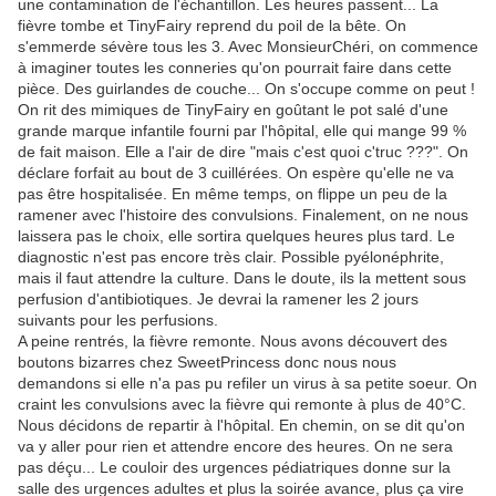
une contamination de l'échantillon. Les heures passent... La
fièvre tombe et TinyFairy reprend du poil de la bête. On
s'emmerde sévère tous les 3. Avec MonsieurChéri, on commence
à imaginer toutes les conneries qu'on pourrait faire dans cette
pièce. Des guirlandes de couche... On s'occupe comme on peut !
On rit des mimiques de TinyFairy en goûtant le pot salé d'une
grande marque infantile fourni par l'hôpital, elle qui mange 99 %
de fait maison. Elle a l'air de dire "mais c'est quoi c'truc ???". On
déclare forfait au bout de 3 cuillérées. On espère qu'elle ne va
pas être hospitalisée. En même temps, on flippe un peu de la
ramener avec l'histoire des convulsions. Finalement, on ne nous
laissera pas le choix, elle sortira quelques heures plus tard. Le
diagnostic n'est pas encore très clair. Possible pyélonéphrite,
mais il faut attendre la culture. Dans le doute, ils la mettent sous
perfusion d'antibiotiques. Je devrai la ramener les 2 jours
suivants pour les perfusions.
A peine rentrés, la fièvre remonte. Nous avons découvert des
boutons bizarres chez SweetPrincess donc nous nous
demandons si elle n'a pas pu refiler un virus à sa petite soeur. On
craint les convulsions avec la fièvre qui remonte à plus de 40°C.
Nous décidons de repartir à l'hôpital. En chemin, on se dit qu'on
va y aller pour rien et attendre encore des heures. On ne sera
pas déçu... Le couloir des urgences pédiatriques donne sur la
salle des urgences adultes et plus la soirée avance, plus ça vire