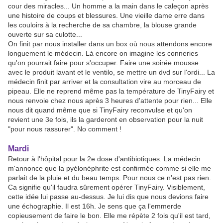
cour des miracles... Un homme a la main dans le caleçon après
une histoire de coups et blessures. Une vieille dame erre dans
les couloirs à la recherche de sa chambre, la blouse grande
ouverte sur sa culotte...
On finit par nous installer dans un box où nous attendons encore
longuement le médecin. Là encore on imagine les conneries
qu'on pourrait faire pour s'occuper. Faire une soirée mousse
avec le produit lavant et le ventilo, se mettre un dvd sur l'ordi... La
médecin finit par arriver et la consultation vire au morceau de
pipeau. Elle ne reprend même pas la température de TinyFairy et
nous renvoie chez nous après 3 heures d'attente pour rien... Elle
nous dit quand même que si TinyFairy reconvulse et qu'on
revient une 3e fois, ils la garderont en observation pour la nuit
"pour nous rassurer". No comment !
Mardi
Retour à l'hôpital pour la 2e dose d'antibiotiques. La médecin
m'annonce que la pyélonéphrite est confirmée comme si elle me
parlait de la pluie et du beau temps. Pour nous ce n'est pas rien.
Ca signifie qu'il faudra sûrement opérer TinyFairy. Visiblement,
cette idée lui passe au-dessus. Je lui dis que nous devions faire
une échographie. Il est 16h. Je sens que ça l'emmerde
copieusement de faire le bon. Elle me répète 2 fois qu'il est tard,