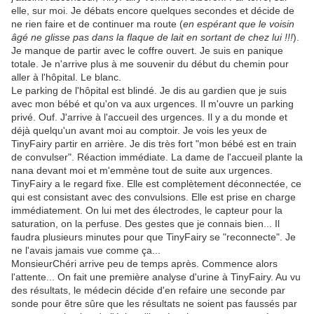
elle, sur moi. Je débats encore quelques secondes et décide de
ne rien faire et de continuer ma route (
en espérant que le voisin
âgé ne glisse pas dans la flaque de lait en sortant de chez lui !!!
).
Je manque de partir avec le coffre ouvert. Je suis en panique
totale. Je n'arrive plus à me souvenir du début du chemin pour
aller à l'hôpital. Le blanc.
Le parking de l'hôpital est blindé. Je dis au gardien que je suis
avec mon bébé et qu'on va aux urgences. Il m'ouvre un parking
privé. Ouf. J'arrive à l'accueil des urgences. Il y a du monde et
déjà quelqu'un avant moi au comptoir. Je vois les yeux de
TinyFairy partir en arrière. Je dis très fort "mon bébé est en train
de convulser". Réaction immédiate. La dame de l'accueil plante la
nana devant moi et m'emmène tout de suite aux urgences.
TinyFairy a le regard fixe. Elle est complètement déconnectée, ce
qui est consistant avec des convulsions. Elle est prise en charge
immédiatement. On lui met des électrodes, le capteur pour la
saturation, on la perfuse. Des gestes que je connais bien... Il
faudra plusieurs minutes pour que TinyFairy se "reconnecte". Je
ne l'avais jamais vue comme ça...
MonsieurChéri arrive peu de temps après. Commence alors
l'attente... On fait une première analyse d'urine à TinyFairy. Au vu
des résultats, le médecin décide d'en refaire une seconde par
sonde pour être sûre que les résultats ne soient pas faussés par