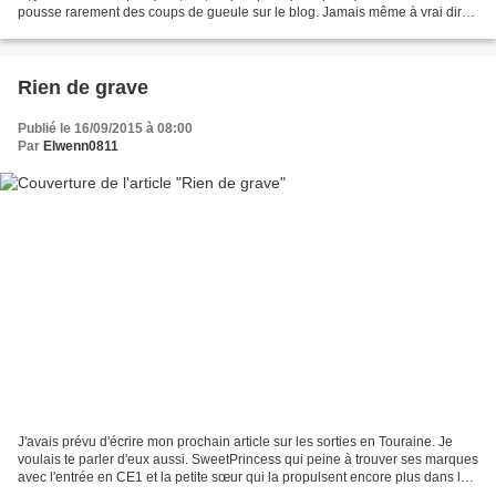
pousse rarement des coups de gueule sur le blog. Jamais même à vrai dire.
Je crois que c'est son message...
Rien de grave
Publié le 16/09/2015 à 08:00
Par
Elwenn0811
J'avais prévu d'écrire mon prochain article sur les sorties en Touraine. Je
voulais te parler d'eux aussi. SweetPrincess qui peine à trouver ses marques
avec l'entrée en CE1 et la petite sœur qui la propulsent encore plus dans la
case des "grands". LittlePirate...