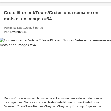
Créteil/Lorient/Tours/Créteil #ma semaine en
mots et en images #54
Publié le 13/09/2015 à 09:09
Par
Elwenn0811
Depuis 6 mois nous semblons avoir entrepris un genre de tour de France
des urgences. Nous avons donc testé Créteil/Lorient/Tours/Créteil pour
MonsieurChéri/SweetPrincess/TinyFairy/TinyFairy. Du coup : 1) je songe
limite à faire un Tripadvisor des hôpitaux...