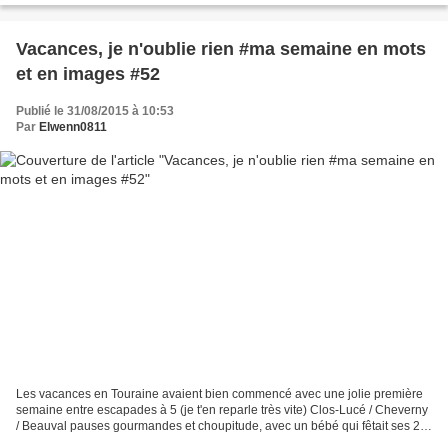
Vacances, je n'oublie rien #ma semaine en mots
et en images #52
Publié le 31/08/2015 à 10:53
Par
Elwenn0811
Les vacances en Touraine avaient bien commencé avec une jolie première
semaine entre escapades à 5 (je t'en reparle très vite) Clos-Lucé / Cheverny
/ Beauval pauses gourmandes et choupitude, avec un bébé qui fêtait ses 2
mois pendant ses toutes premières...