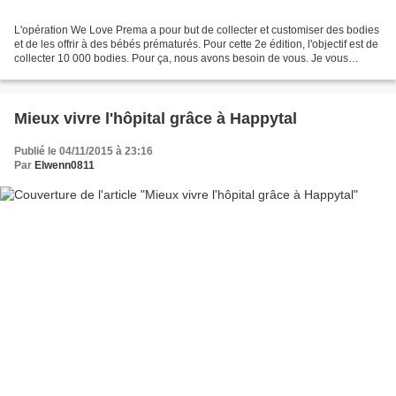
L'opération We Love Prema a pour but de collecter et customiser des bodies
et de les offrir à des bébés prématurés. Pour cette 2e édition, l'objectif est de
collecter 10 000 bodies. Pour ça, nous avons besoin de vous. Je vous
explique tout... L'an dernier,...
Mieux vivre l'hôpital grâce à Happytal
Publié le 04/11/2015 à 23:16
Par
Elwenn0811