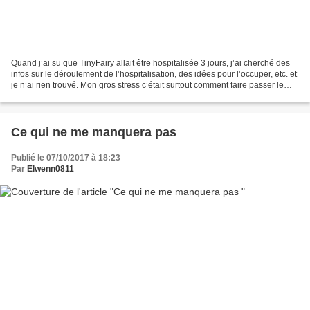
Quand j’ai su que TinyFairy allait être hospitalisée 3 jours, j’ai cherché des
infos sur le déroulement de l’hospitalisation, des idées pour l’occuper, etc. et
je n’ai rien trouvé. Mon gros stress c’était surtout comment faire passer le
temps. J'ai donc...
Ce qui ne me manquera pas
Publié le 07/10/2017 à 18:23
Par
Elwenn0811