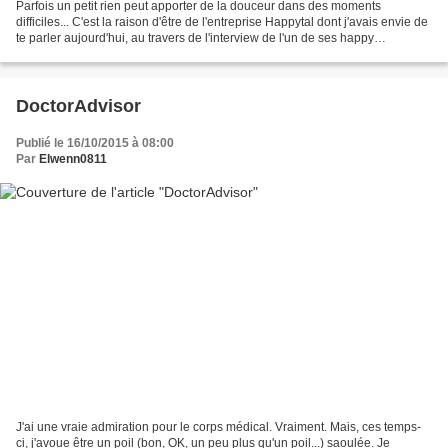
Parfois un petit rien peut apporter de la douceur dans des moments
difficiles... C'est la raison d'être de l'entreprise Happytal dont j'avais envie de
te parler aujourd'hui, au travers de l'interview de l'un de ses happy
fondateurs, Pierre Lassarat. Si...
DoctorAdvisor
Publié le 16/10/2015 à 08:00
Par
Elwenn0811
J'ai une vraie admiration pour le corps médical. Vraiment. Mais, ces temps-
ci, j'avoue être un poil (bon, OK, un peu plus qu'un poil...) saoulée. Je