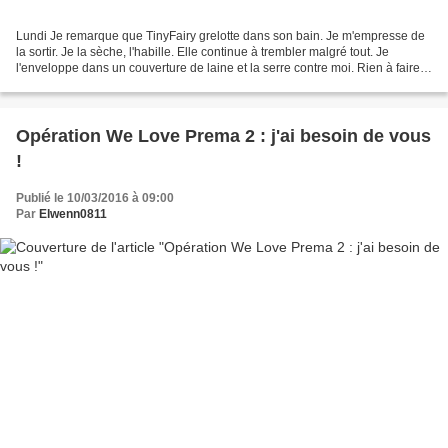
Lundi Je remarque que TinyFairy grelotte dans son bain. Je m'empresse de
la sortir. Je la sèche, l'habille. Elle continue à trembler malgré tout. Je
l'enveloppe dans un couverture de laine et la serre contre moi. Rien à faire.
Tout d'un coup, illumination...
Opération We Love Prema 2 : j'ai besoin de vous
!
Publié le 10/03/2016 à 09:00
Par
Elwenn0811