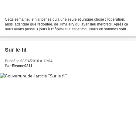
Cette semaine, je n'ai pensé qu'à une seule et unique chose : l'opération,
aussi attendue que redoutée, de TinyFairy qui avait lieu mercredi. Après ça
nous avons passé 3 jours à l'hôpital elle est et moi. Nous en sommes sorties
ce midi. Je me suis demandée...
Sur le fil
Publié le 08/04/2016 à 11:04
Par
Elwenn0811