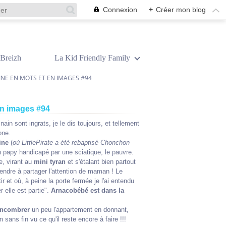
Connexion
+
Créer mon blog
Breizh
La Kid Friendly Family
INE EN MOTS ET EN IMAGES #94
en images #94
ain sont ingrats, je le dis toujours, et tellement
one.
ine
(
où LittlePirate a été rebaptisé Chonchon
 papy handicapé par une sciatique, le pauvre.
e, virant au
mini tyran
et s'étalant bien partout
prendre à partager l'attention de maman ! Le
r et où, à peine la porte fermée je l'ai entendu
r elle est partie".
Arnacobébé est dans la
ncombrer
un peu l'appartement en donnant,
 sans fin vu ce qu'il reste encore à faire !!!