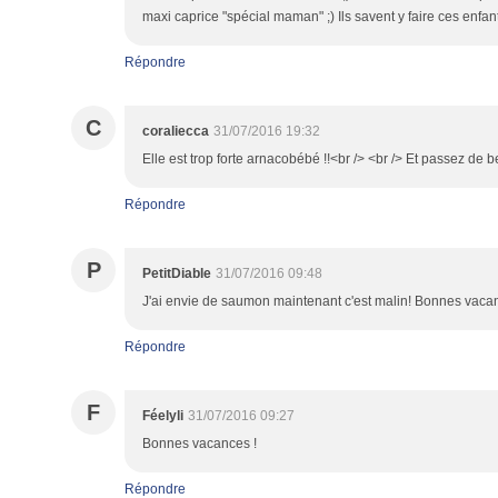
maxi caprice "spécial maman" ;) Ils savent y faire ces enfants 
Répondre
C
coraliecca
31/07/2016 19:32
Elle est trop forte arnacobébé !!<br /> <br /> Et passez de 
Répondre
P
PetitDiable
31/07/2016 09:48
J'ai envie de saumon maintenant c'est malin! Bonnes vaca
Répondre
F
Féelyli
31/07/2016 09:27
Bonnes vacances !
Répondre