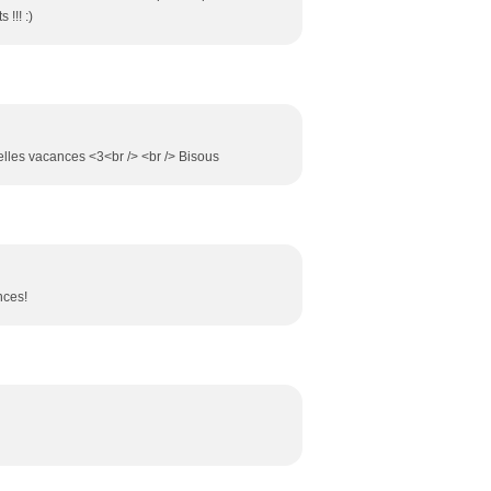
!!! :)
belles vacances <3<br /> <br /> Bisous
nces!