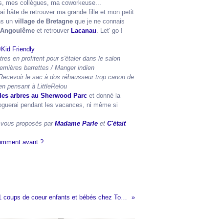
s, mes collègues, ma coworkeuse...
ai hâte de retrouver ma grande fille et mon petit
ns un
village de Bretagne
que je ne connais
Angoulême
et retrouver
Lacanau
. Let' go !
res en profitent pour s'étaler dans le salon
emières barrettes / Manger indien
Recevoir le sac à dos réhausseur trop canon de
e en pensant à LittleRelou
les arbres au Sherwood Parc
et donné la
bloguerai pendant les vacances, ni même si
z-vous proposés par
Madame Parle
et
C'était
Mes 1001 coups de coeur enfants et bébés chez Tosc'Anne