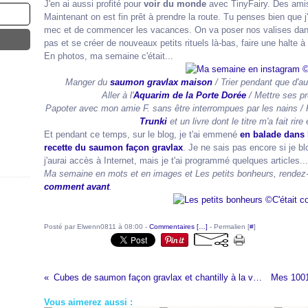
J'en ai aussi profité pour
voir du monde
avec TinyFairy. Des ami
Maintenant on est fin prêt à prendre la route. Tu penses bien que j'
mec et de commencer les vacances. On va poser nos valises da
pas et se créer de nouveaux petits rituels là-bas, faire une halte à
En photos, ma semaine c'était...
Manger du
saumon gravlax maison
/ Trier pendant que d'aut
Aller à l'
Aquarim de la Porte Dorée
/ Mettre ses pr
Papoter avec mon amie F. sans être interrompues par les nains / 
Trunki
et un livre dont le titre m'a fait rir
Et pendant ce temps, sur le blog, je t'ai emmené
en balade dans 
recette du saumon façon gravlax
. Je ne sais pas encore si je 
j'aurai accès à Internet, mais je t'ai programmé quelques articles...
Ma semaine en mots et en images et Les petits bonheurs, rende
comment avant
.
Posté par Elwenn0811 à 08:00 -
Commentaires [
…
]
- Permalien [
#
]
Cubes de saumon façon gravlax et chantilly à la verveine
Vous aimerez aussi :