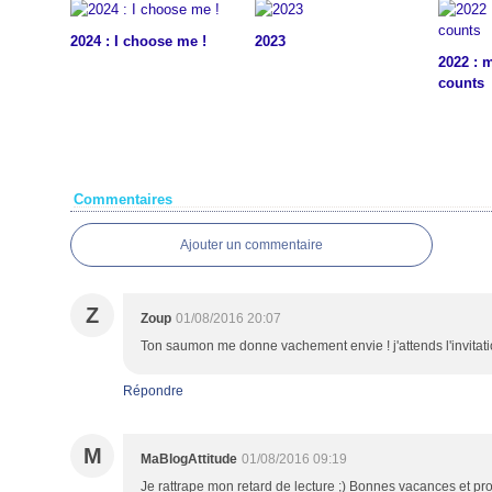
2024 : I choose me !
2023
2022 : 
counts
Commentaires
Ajouter un commentaire
Z
Zoup
01/08/2016 20:07
Ton saumon me donne vachement envie ! j'attends l'invitat
Répondre
M
MaBlogAttitude
01/08/2016 09:19
Je rattrape mon retard de lecture ;) Bonnes vacances et prof