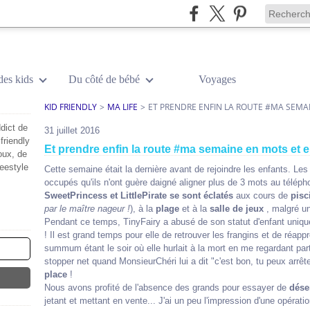
des kids
Du côté de bébé
Voyages
KID FRIENDLY
>
MA LIFE
>
ET PRENDRE ENFIN LA ROUTE #MA SEMA
dict de
31 juillet 2016
friendly
Et prendre enfin la route #ma semaine en mots et 
oux, de
reestyle
Cette semaine était la dernière avant de rejoindre les enfants. Les n
occupés qu'ils n'ont guère daigné aligner plus de 3 mots au téléph
SweetPrincess et LittlePirate se sont éclatés
aux cours de
pisc
par le maître nageur !
), à la
plage
et à la
salle de jeux
, malgré un
Pendant ce temps, TinyFairy a abusé de son statut d'enfant uniqu
! Il est grand temps pour elle de retrouver les frangins et de réap
summum étant le soir où elle hurlait à la mort en me regardant parti
stopper net quand MonsieurChéri lui a dit "c'est bon, tu peux arrête
place
!
Nous avons profité de l'absence des grands pour essayer de
dése
jetant et mettant en vente... J'ai un peu l'impression d'une opération