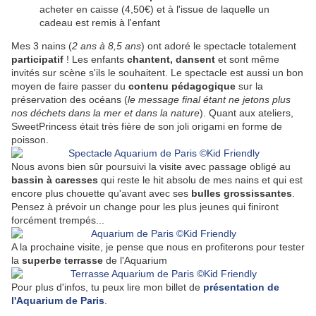
acheter en caisse (4,50€) et à l'issue de laquelle un
cadeau est remis à l'enfant
Mes 3 nains (
2 ans à 8,5 ans
) ont adoré le spectacle totalement
participatif
! Les enfants
chantent, dansent
et sont même
invités sur scène s'ils le souhaitent. Le spectacle est aussi un bon
moyen de faire passer du
contenu pédagogique
sur la
préservation des océans (
le message final étant ne jetons plus
nos déchets dans la mer et dans la nature
). Quant aux ateliers,
SweetPrincess était très fière de son joli origami en forme de
poisson.
Nous avons bien sûr poursuivi la visite avec passage obligé au
bassin à caresses
qui reste le hit absolu de mes nains et qui est
encore plus chouette qu'avant avec ses
bulles grossissantes
.
Pensez à prévoir un change pour les plus jeunes qui finiront
forcément trempés...
A la prochaine visite, je pense que nous en profiterons pour tester
la
superbe terrasse
de l'Aquarium
Pour plus d'infos, tu peux lire mon billet de
présentation de
l'Aquarium de Paris
.