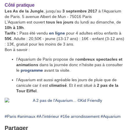
Côté pratique
Les As de la Jungle
, jusqu'au
3 septembre 2017
à l'Aquarium
de Paris. 5 avenue Albert de Mun - 75016 Paris
L'Aquarium est ouvert
tous les jours
du lundi au dimanche, de
10h à 19h
.
Tarifs :
Pass été vendu
en ligne
pour 4 adultes et/ou enfants à
55€
. Adulte : 20,50€ - jeune (13-17 ans) : 16€ - enfant (3-12 ans)
: 13€, gratuit pour les moins de 3 ans.
Bon à savoir :
l'Aquarium de Paris propose de n
ombreux spectacles et
animations
dans la journée donc n'hésite pas à consulter
le
programme
avant ta visite.
l'Aquarium est aussi agréable les jours de pluie que de
canicule car il est
climatisé
. Et il est situé à
2 pas de la
Tour Eiffel
.
#Paris
#animaux
#A l'intérieur
#16e arrondissement
#Aquarium
Partager