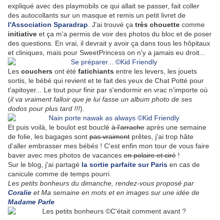
expliqué avec des playmobils ce qui allait se passer, fait coller
des autocollants sur un masque et remis un petit livret de
l'Association Sparadrap
. J'ai trouvé ça
très chouette
comme
initiative
et ça m'a permis de voir des photos du bloc et de poser
des questions. En vrai, il devrait y avoir ça dans tous les hôpitaux
et cliniques, mais pour SweetPrincess on n'y a jamais eu droit...
Les
couchers
ont été
fatichiants
entre les levers, les jouets
sortis, le bébé qui revient et te fait des yeux de Chat Potté pour
t'apitoyer... Le tout pour finir par s'endormir en vrac n'importe où
(
il va vraiment falloir que je lui fasse un album photo de ses
dodos pour plus tard !!!
).
Et puis voilà, le boulot est bouclé
à l'arrache
après une semaine
de folie, les bagages sont
pas vraiment
prêtes, j'ai trop hâte
d'aller embrasser mes bébés ! C'est enfin mon tour de vous faire
baver avec mes photos de vacances
en polaire et ciré
!
Sur le blog, j'ai partagé
la sortie parfaite sur Paris
en cas de
canicule comme de temps pourri.
Les petits bonheurs du dimanche, rendez-vous proposé par
Coralie
et
Ma semaine en mots et en images sur une idée de
Madame Parle