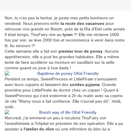
Non, tu n'as pas la berlue, je poste mes petits bonheurs un
vendredi. Nous prenons enfin
la route des vacances
pour
retrouver nos grands en Breizh, près de la Ria d'Etel cette année.
Il était temps, TinyFairy vire au
tyran
!!! Elle me réclame 1000
fois par soir, se lève 2000 fois et recommence à venir dans notre
lit. Au secours !!!
Cette semaine elle a fait son
premier tour de poney
. Aucune
appréhension, elle a joué les grandes habituées. Elle a même
tenté de faire accélérer sa monture en sautillant sur la selle
comme quand on joue à hue dada !
Pendant ce temps, SweetPrincess et LittlePirate s'amusaient
avec leurs copains et faisaient des
soirées pyjama
. Grande
première pour LittlePirate de dormir chez un copain ! Quant à
SweetPrincess qui s'est endormie à 2h du matin avec sa copine.
Je cite "Mamy nous a fait confiance. Elle n'aurait pas dû". Voilà,
voilà...
Mercredi, j'ai emmené un peu à reculons TinyFairy voir
l'anesthésiste à l'hôpital en prévision de son opération. Elle a pu
assister à
l'atelier du rêve
où une infirmière du bloc lui a