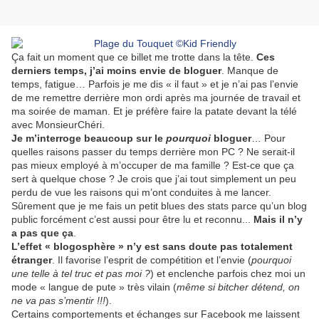
Ça fait un moment que ce billet me trotte dans la tête.
Ces
derniers temps, j’ai moins envie de bloguer
. Manque de
temps, fatigue… Parfois je me dis « il faut » et je n’ai pas l’envie
de me remettre derrière mon ordi après ma journée de travail et
ma soirée de maman. Et je préfère faire la patate devant la télé
avec MonsieurChéri.
Je m’interroge beaucoup sur le
pourquoi
bloguer
… Pour
quelles raisons passer du temps derrière mon PC ? Ne serait-il
pas mieux employé à m’occuper de ma famille ? Est-ce que ça
sert à quelque chose ? Je crois que j’ai tout simplement un peu
perdu de vue les raisons qui m’ont conduites à me lancer.
Sûrement que je me fais un petit blues des stats parce qu’un blog
public forcément c’est aussi pour être lu et reconnu...
Mais il n’y
a pas que ça
.
L’effet « blogosphère » n’y est sans doute pas totalement
étranger
. Il favorise l’esprit de compétition et l’envie (
pourquoi
une telle à tel truc et pas moi ?
) et enclenche parfois chez moi un
mode « langue de pute » très vilain (
même si bitcher détend, on
ne va pas s’mentir !!!
).
Certains comportements et échanges sur Facebook me laissent