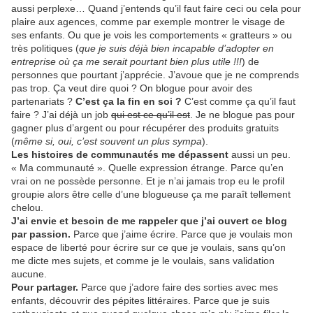
aussi perplexe… Quand j’entends qu’il faut faire ceci ou cela pour
plaire aux agences, comme par exemple montrer le visage de
ses enfants. Ou que je vois les comportements « gratteurs » ou
très politiques (
que je suis déjà bien incapable d’adopter en
entreprise où ça me serait pourtant bien plus utile !!!
) de
personnes que pourtant j’apprécie. J’avoue que je ne comprends
pas trop. Ça veut dire quoi ? On blogue pour avoir des
partenariats ?
C’est ça la fin en soi ?
C’est comme ça qu’il faut
faire ? J’ai déjà un job
qui est ce qu’il est
. Je ne blogue pas pour
gagner plus d’argent ou pour récupérer des produits gratuits
(
même si, oui, c’est souvent un plus sympa
).
Les histoires de communautés me dépassent
aussi un peu.
« Ma communauté ». Quelle expression étrange. Parce qu’en
vrai on ne possède personne. Et je n’ai jamais trop eu le profil
groupie alors être celle d’une blogueuse ça me paraît tellement
chelou.
J’ai envie et besoin de me rappeler que j’ai ouvert ce blog
par passion.
Parce que j’aime écrire. Parce que je voulais mon
espace de liberté pour écrire sur ce que je voulais, sans qu’on
me dicte mes sujets, et comme je le voulais, sans validation
aucune.
Pour partager.
Parce que j’adore faire des sorties avec mes
enfants, découvrir des pépites littéraires. Parce que je suis