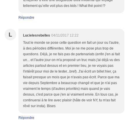
fzntqsmer d’être une blogueuse ultra influente qui voyage
tellement qu’elle voit plus des kids ! What thé point !?
Répondre
L
Lucielesrebelles
04/11/2017 12:22
Tout le monde se pose cette question en fait un jour ou l'autre,
à des périodes différentes. Moi je ne me pose plus trop de
questions. Déjà, je ne fais pas de partenariats (enfin j'en ai fait
un... et l'autre jour on m'a proposé un truc mais j'ai déjà vu des
articles partout dessus et en premier lieu, je ne voyais pas
l'intérêt pour moi de le tester...bref). J'ai écrit un billet hier, ça
faisait presque un mois que je n'avais pas écrit. Parce que ma
vie depuis Septembre a beaucoup changé et que je n'ai pas
vraiment le temps (d'autres priorités) mais quand je vais
dessus, c'est parce que j'en ai vraiment envie. En tous cas, je
continuerai à te lire avec plaisir (hâte de voir NY, tu m'as fait
rêvé sur insta). Bises
Répondre