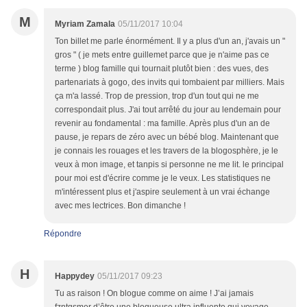
M
Myriam Zamala
05/11/2017 10:04
Ton billet me parle énormément. Il y a plus d'un an, j'avais un "
gros " ( je mets entre guillemet parce que je n'aime pas ce
terme ) blog famille qui tournait plutôt bien : des vues, des
partenariats à gogo, des invits qui tombaient par milliers. Mais
ça m'a lassé. Trop de pression, trop d'un tout qui ne me
correspondait plus. J'ai tout arrêté du jour au lendemain pour
revenir au fondamental : ma famille. Après plus d'un an de
pause, je repars de zéro avec un bébé blog. Maintenant que
je connais les rouages et les travers de la blogosphère, je le
veux à mon image, et tanpis si personne ne me lit. le principal
pour moi est d'écrire comme je le veux. Les statistiques ne
m'intéressent plus et j'aspire seulement à un vrai échange
avec mes lectrices. Bon dimanche !
Répondre
H
Happydey
05/11/2017 09:23
Tu as raison ! On blogue comme on aime ! J’ai jamais