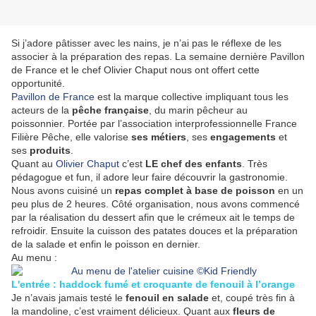
Si j’adore pâtisser avec les nains, je n’ai pas le réflexe de les
associer à la préparation des repas. La semaine dernière Pavillon
de France et le chef Olivier Chaput nous ont offert cette
opportunité.
Pavillon de France
est la
marque collective impliquant tous les
acteurs de la
pêche française
, du marin pêcheur au
poissonnier. Portée par l’association interprofessionnelle France
Filière Pêche, elle valorise
ses métiers
, ses
engagements
et
ses
produits
.
Quant au
Olivier Chaput
c’est
LE chef des enfants
. Très
pédagogue et fun, il adore leur faire découvrir la gastronomie.
Nous avons cuisiné un
repas complet à base de poisson
en un
peu plus de 2 heures. Côté organisation, nous avons commencé
par la réalisation du dessert afin que le crémeux ait le temps de
refroidir. Ensuite la cuisson des patates douces et la préparation
de la salade et enfin le poisson en dernier.
Au menu :
L'entrée : haddock fumé et croquante de fenouil à l’orange
Je n’avais jamais testé le
fenouil en salade
et, coupé très fin à
la mandoline, c’est vraiment délicieux. Quant aux
fleurs
de