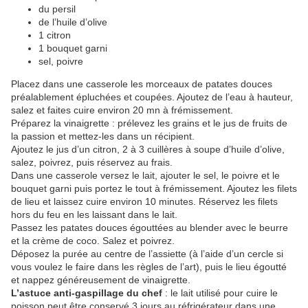
du persil
de l’huile d’olive
1 citron
1 bouquet garni
sel, poivre
Placez dans une casserole les morceaux de patates douces
préalablement épluchées et coupées. Ajoutez de l’eau à hauteur,
salez et faites cuire environ 20 mn à frémissement.
Préparez la vinaigrette : prélevez les grains et le jus de fruits de
la passion et mettez-les dans un récipient.
Ajoutez le jus d’un citron, 2 à 3 cuillères à soupe d’huile d’olive,
salez, poivrez, puis réservez au frais.
Dans une casserole versez le lait, ajouter le sel, le poivre et le
bouquet garni puis portez le tout à frémissement. Ajoutez les filets
de lieu et laissez cuire environ 10 minutes. Réservez les filets
hors du feu en les laissant dans le lait.
Passez les patates douces égouttées au blender avec le beurre
et la crème de coco. Salez et poivrez.
Déposez la purée au centre de l’assiette (à l’aide d’un cercle si
vous voulez le faire dans les règles de l’art), puis le lieu égoutté
et nappez généreusement de vinaigrette.
L’astuce anti-gaspillage du chef
: le lait utilisé pour cuire le
poisson peut être conservé 3 jours au réfrigérateur dans une