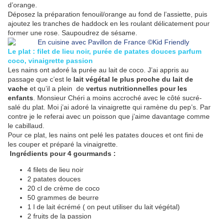
d’orange.
Déposez la préparation fenouil/orange au fond de l’assiette, puis
ajoutez les tranches de haddock en les roulant délicatement pour
former une rose. Saupoudrez de sésame.
Le plat : filet de lieu noir, purée de patates douces parfum
coco, vinaigrette passion
Les nains ont adoré la purée au lait de coco. J’ai appris au
passage que c’est le
lait végétal le plus proche du lait de
vache
et qu’il a plein de
vertus nutritionnelles pour les
enfants
. Monsieur Chéri a moins accroché avec le côté sucré-
salé du plat. Moi j’ai adoré la vinaigrette qui ramène du pep’s. Par
contre je le referai avec un poisson que j’aime davantage comme
le cabillaud.
Pour ce plat, les nains ont pelé les patates douces et ont fini de
les couper et préparé la vinaigrette.
Ingrédients pour 4 gourmands :
4 filets de lieu noir
2 patates douces
20 cl de crème de coco
50 grammes de beurre
1 l de lait écrémé ( on peut utiliser du lait végétal)
2 fruits de la passion