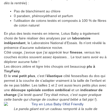
dès la rentrée
) :
Pas de blanchiment au chlore
0 paraben, phénoxyéthanol et parfum
l'utilisation de cotons testés et composés à 100 % de fibres
de coton naturel
En plus des tests menés en interne, Lotus Baby a également
choisi de faire réaliser des analyses par un
laboratoire
indépendant
, le Laboratoire National d’Essais. Ils n'ont révélé la
présence d’aucune substance nocive.
Côté usage, j'avoue que j'ai apprécié leur
finesse
, versus les
couches écolos souvent assez épaisses... Le tout sans avoir eu à
déplorer aucune fuite !
Les décors zèbre et tigre très choupis ont beaucoup
plu à
TinyFairy
.
Et le
vrai petit plus
, c'est l'
élastique
côté fesses/bas du dos qui
permet à la couche de s'adapter vraiment à la taille de l'enfant et
de ne pas bâiller. Les tailles 1 et 2 ont aussi leurs petits plus avec
une
découpe spéciale cordon ombilical
et un
indicateur de
change
(
j'ai testé quand Tiny était minus, c'est super pratique
cette bande qui change de couleur quand bébé a fait pipi !
).
Le panda géant est un cadeau remporté à la suite de