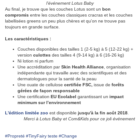
l'événement Lotus Baby
Au final, je trouve que les couches Lotus sont un
bon
compromis
entre les couches classiques cracras et les couches
labellisées greens un peu plus chères et qu'on ne trouve pas
toujours en grande surface.
Les caractéristiques :
Couches disponibles des tailles 1 (2-5 kg) à 5 (12-22 kg) +
version
culottes
des tailles 4 (9-14 kg) à 6 (16-26 kg)
Ni lotion ni parfum
Une accréditation par
Skin Health Alliance
, organisation
indépendante qui travaille avec des scientifiques et des
dermatologues pour la santé de la peau
Une ouate de cellulose
certifiée FSC,
issue de
forêts
gérées de façon responsable
Une certification
EU Ecolabel
garantissant un
impact
minimum sur l’environnement
L'édition limitée zoo
est disponible
jusqu'à la fin août 2018
.
Merci à Lotus Baby et Com&Kids pour ce joli événement
#Propreté
#TinyFairy teste
#Change