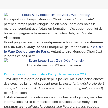
Il y a quelques temps, MonsieurChéri a joué à
"vis ma vie"
de
parent à temps partiel/blogueuse en s'occupant des nains le
mercredi pendant que j'étais en formation. L'occasion pour lui de
les accompagner à l'événement de Lotus Baby au Zoo de
Vincennes.
Ils ont pu y découvrir en avant-première la
collection éphémère
zoo de Lotus Baby
, se faire maquiller, goûter et bien sûr
visiter
le Parc Zoologique de Paris
. Autant te dire MonsieurChéri était
le héros ce soir-là !!!
Photo de ma tribu ©Erwan Lemarie
Bon, et les couches Lotus Baby dans tous ça ???
TinyFairy est propre de jour depuis janvier. Mais elle porte encore
des couches la nuit et souvent pour la sieste (
à la crèche elle dort
sans, à la maison, elle fait comme elle veut
) et (
big fail parental !
)
pour faire caca...
Habituellement nous utilisons des couches écologiques, mais les
informations sur la composition des couches Lotus Baby sont
rassurantes
(
d'ailleurs la composition figurera sur les paquets