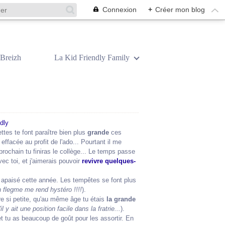
Connexion
+
Créer mon blog
Breizh
La Kid Friendly Family
ttes te font paraître bien plus
grande
ces
nt effacée au profit de l'ado... Pourtant il me
 prochain tu finiras le collège... Le temps passe
c toi, et j'aimerais pouvoir
revivre quelques-
en apaisé cette année. Les tempêtes se font plus
on flegme me rend hystéro !!!!
).
re si petite, qu'au même âge tu étais
la grande
il y ait une position facile dans la fratrie...
).
t tu as beaucoup de goût pour les assortir. En