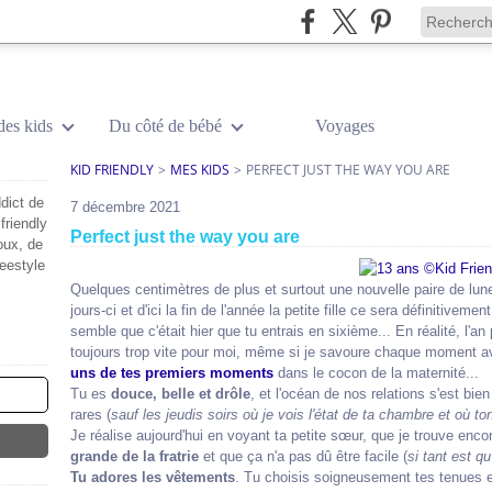
des kids
Du côté de bébé
Voyages
KID FRIENDLY
>
MES KIDS
>
PERFECT JUST THE WAY YOU ARE
dict de
7 décembre 2021
friendly
Perfect just the way you are
oux, de
reestyle
Quelques centimètres de plus et surtout une nouvelle paire de lune
jours-ci et d'ici la fin de l'année la petite fille ce sera définitiveme
semble que c'était hier que tu entrais en sixième... En réalité, l'an
toujours trop vite pour moi, même si je savoure chaque moment ave
uns de tes premiers moments
dans le cocon de la maternité...
Tu es
douce, belle et drôle
, et l'océan de nos relations s'est bi
rares (
sauf les jeudis soirs où je vois l'état de ta chambre et où t
Je réalise aujourd'hui en voyant ta petite sœur, que je trouve enco
grande de la fratrie
et que ça n'a pas dû être facile (
si tant est qu'
Tu adores les vêtements
. Tu choisis soigneusement tes tenues e