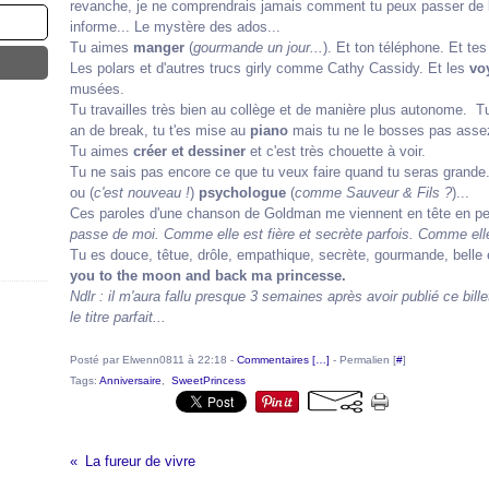
revanche, je ne comprendrais jamais comment tu peux passer de l
informe... Le mystère des ados...
Tu aimes
manger
(
gourmande un jour...
). Et ton téléphone. Et tes
Les polars et d'autres trucs girly comme Cathy Cassidy. Et les
vo
musées.
Tu travailles très bien au collège et de manière plus autonome.
an de break, tu t'es mise au
piano
mais tu ne le bosses pas asse
Tu aimes
créer et dessiner
et c'est très chouette à voir.
Tu ne sais pas encore ce que tu veux faire quand tu seras grande
ou (
c'est nouveau !
)
psychologue
(
comme Sauveur & Fils ?
)...
Ces paroles d'une chanson de Goldman me viennent en tête en pe
passe de moi. Comme elle est fière et secrète parfois. Comme ell
Tu es douce, têtue, drôle, empathique, secrète, gourmande, belle 
you to the moon and back ma princesse.
Ndlr : il m'aura fallu presque 3 semaines après avoir publié ce bill
le titre parfait...
Posté par Elwenn0811 à 22:18 -
Commentaires [
…
]
- Permalien [
#
]
Tags:
Anniversaire
,
SweetPrincess
La fureur de vivre