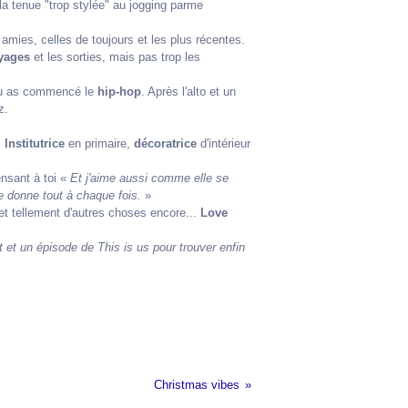
a tenue "trop stylée" au jogging parme
 amies, celles de toujours et les plus récentes.
yages
et les sorties, mais pas trop les
 Tu as commencé le
hip-hop
. Après l'alto et un
z.
.
Institutrice
en primaire,
décoratrice
d'intérieur
nsant à toi «
Et j'aime aussi comme elle se
e donne tout à chaque fois.
»
et tellement d'autres choses encore...
Love
et et un épisode de This is us pour trouver enfin
Christmas vibes