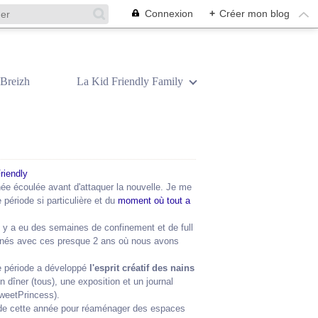
Connexion
+
Créer mon blog
Breizh
La Kid Friendly Family
ée écoulée avant d'attaquer la nouvelle. Je me
 période si particulière et du
moment où tout a
 y a eu des semaines de confinement et de full
loignés avec ces presque 2 ans où nous avons
tte période a développé
l'esprit créatif des nains
un dîner (tous), une exposition et un journal
SweetPrincess).
 de cette année pour réaménager des espaces