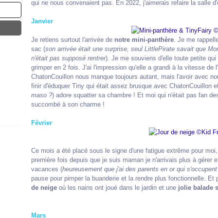
qui ne nous convenaient pas. En 2022, j'aimerais refaire la salle 
Janvier
Je retiens surtout l'arrivée de
notre mini-panthère
. Je me rappelle
sac (
son arrivée était une surprise, seul LittlePirate savait que Mon
n'était pas supposé rentrer
). Je me souviens d'elle toute petite qui
grimper en 2 fois. J'ai l'impression qu'elle a grandi à la vitesse de 
ChatonCouillon nous manque toujours autant, mais l'avoir avec no
finir d'éduquer Tiny qui était assez brusque avec ChatonCouillon e
maso ?
) adore squatter sa chambre ! Et moi qui n'était pas fan des
succombé à son charme !
Février
Ce mois a été placé sous le signe d'une fatigue extrême pour moi
première fois depuis que je suis maman je n'arrivais plus à gérer et
vacances (
heureusement que j'ai des parents en or qui s'occupent
pause pour pimper la buanderie et la rendre plus fonctionnelle. Et
de neige
où les nains ont joué dans le jardin et une
jolie balade s
Mars