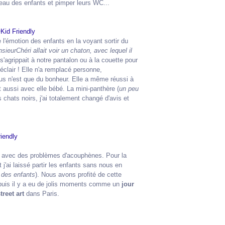
d'eau des enfants et pimper leurs WC...
 l'émotion des enfants en la voyant sortir du
sieurChéri allait voir un chaton, avec lequel il
 s'agrippait à notre pantalon ou à la couette pour
l'éclair ! Elle n'a remplacé personne,
us n'est que du bonheur. Elle a même réussi à
t aussi avec elle bébé. La mini-panthère (
un peu
 chats noirs, j'ai totalement changé d'avis et
, avec des problèmes d'acouphènes. Pour la
 j'ai laissé partir les enfants sans nous en
 des enfants
). Nous avons profité de cette
 puis il y a eu de jolis moments comme un
jour
treet art
dans Paris.