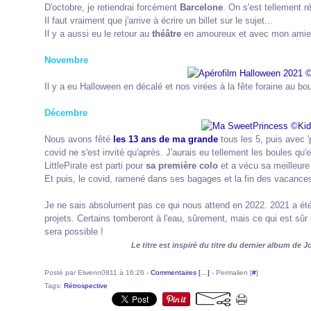
D'octobre, je retiendrai forcément
Barcelone
. On s'est tellement 
Il faut vraiment que j'arrive à écrire un billet sur le sujet...
Il y a aussi eu le retour au
théâtre
en amoureux et avec mon amie
Novembre
Il y a eu Halloween en décalé et nos virées à la fête foraine au bout
Décembre
Nous avons fêté
les 13 ans de ma grande
tous les 5, puis avec
covid ne s'est invité qu'après. J'aurais eu tellement les boules qu
LittlePirate est parti pour
sa première colo
et a vécu sa meilleure 
Et puis, le covid, ramené dans ses bagages et la fin des vacances 
Je ne sais absolument pas ce qui nous attend en 2022. 2021 a été
projets. Certains tomberont à l'eau, sûrement, mais ce qui est sûr 
sera possible !
Le titre est inspiré du titre du dernier album de 
Posté par Elwenn0811 à 16:26 -
Commentaires [
…
]
- Permalien [
#
]
Tags:
Rétrospective