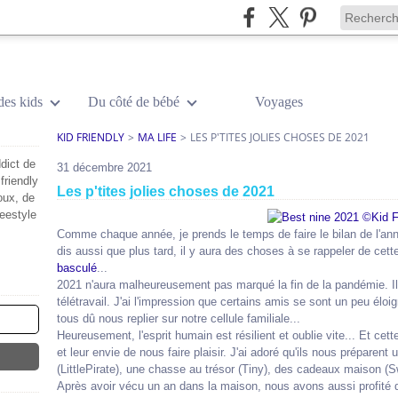
des kids
Du côté de bébé
Voyages
KID FRIENDLY
>
MA LIFE
>
LES P'TITES JOLIES CHOSES DE 2021
dict de
31 décembre 2021
friendly
Les p'tites jolies choses de 2021
oux, de
reestyle
Comme chaque année, je prends le temps de faire le bilan de l'ann
dis aussi que plus tard, il y aura des choses à se rappeler de cette
basculé
...
2021 n'aura malheureusement pas marqué la fin de la pandémie. Il
télétravail. J'ai l'impression que certains amis se sont un peu é
tous dû nous replier sur notre cellule familiale...
Heureusement, l'esprit humain est résilient et oublie vite... Et ce
et leur envie de nous faire plaisir. J'ai adoré qu'ils nous préparent 
(LittlePirate), une chasse au trésor (Tiny), des cadeaux maison (
Après avoir vécu un an dans la maison, nous avons aussi profité