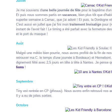
Juillet
Je me souviens d'
une belle journée de fête
pour le baptême d'un 
Et puis nous sommes partis en
vacances
, bien plus tôt que d'ha
superbe semaine à Carnac, que j'ai adoré ! Et puis, la Dordogne et 
C'est aussi en juillet que j'ai fini mon
traitement Invisalign
pour (r
instant de l'avoir fait ! Le timing a été parfait avec la fermeture d
et le port du masque !
Août
Malgré une météo bien pourrie, nous avons profité de la fin de n
retrouver ma C. le temps d'une journée à Bordeaux) et Hennebont. 
dignement fêté avec 2,5 jours en tête à tête à Nantes. Je pense q
lions
!
Septembre
Tiny est rentrée en CP (pfiouuu). Nous avons enfin retrouvé nos a
Il y a eu de jolies sorties.
Octobre