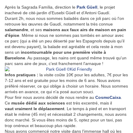
Après la Sagrada Família, direction le
Park Güell
, le projet
inachevé de cité-jardin d'Eusebi Güell et d'Antoni Gaudí.
Durant 2h, nous nous sommes baladés dans ce joli parc où l'on
retrouve les œuvres de
Gaudí,
notamment la très connue
salamandre
, et ses
maisons aux faux airs de maison en pain
d'épice
. Même si nous ne sommes pas tombés en amour avec
ce parc (qui a été un peu déserté par les Espagnols depuis qu'il
est devenu payant), la balade est agréable et cela reste à mon
sens un
incontournable pour une première visite à
Barcelone
. Au passage, les nains ont quand même trouvé qu'un
parc sans aire de jeux, c'est franchement l'arnaque !
Infos pratiques :
la visite coûte 10€ pour les adultes, 7€ pour les
7-12 ans et est gratuite pour les moins de 6 ans. Nous avions
préféré réserver, ce qui oblige à choisir un horaire. Nous sommes
arrivés en avance, ce qui n'a posé aucun souci.
Pour finir nous avons décidé de nous rendre au
CosmoCaixa
.
Ce
musée dédié aux sciences
est très excentré, mais il
vaut
vraiment le
déplacement
. Le temps à pied et en transport
était le même (45 mn) et nécessitait 2 changements, nous avons
donc marché. Si vous êtes moins de 5, optez pour un taxi, pas
trop onéreux et beaucoup plus rapide.
Nous avons commencé notre visite dans l'immense hall où les