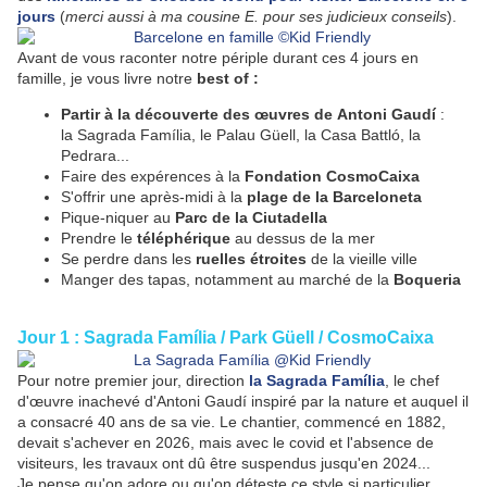
jours
(
merci aussi à ma cousine E. pour ses judicieux conseils
).
Avant de vous raconter notre périple durant ces 4 jours en
famille, je vous livre notre
best of :
Partir à la découverte des œuvres de
Antoni Gaudí
:
la Sagrada Família, le Palau Güell, la Casa Battló, la
Pedrara...
Faire des expérences à la
Fondation CosmoCaixa
S'offrir une après-midi à la
plage de la Barceloneta
Pique-niquer au
Parc de la Ciutadella
Prendre le
téléphérique
au dessus de la mer
Se perdre dans les
ruelles étroites
de la vieille ville
Manger des tapas, notamment au marché de la
Boqueria
Jour 1 : Sagrada Fam
í
lia / Park Güell / CosmoCaixa
Pour notre premier jour, direction
la Sagrada Família
, le chef
d'œuvre inachevé d'Antoni
Gaudí inspiré par la nature et auquel il
a consacré 40 ans de sa vie. Le chantier, commencé en 1882,
devait s'achever en 2026, mais avec le covid et l'absence de
visiteurs, les travaux ont dû être suspendus jusqu'en 2024...
Je pense qu'on adore ou qu'on déteste ce style si particulier.