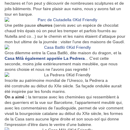
hectares et l'on peut y découvrir de nombreuses sculptures et de
jolis bâtiments. Pour faire plaisir aux nains, nous y avons fait un
tour en barque.
Une petite pause
churros
(servis avec un espèce de chocolat
chaud très épais où on peut les tremper et parfois fourrés au
Nutella and co...) sur le chemin et les nains étaient d'attaque pour
mon but ultime de la journée : visiter l'une des maisons de Gaudí.
Gros dilemme entre la Casa Batlló, dite maison du dragon, et la
Casa Milà également appelée La Pedrera
... C'est cette
seconde, moins jolie extérieurement mais meublée, que nous
avons choisie et nous ne l'avons pas regretté !
I
nscrite au patrimoine mondial de l’Unesco
, la Pedrera a
été
construite au début du XXe siècle. Sa façade ondulée aurait
été inspirée par les fonds marins.
On a aimé :
la terrasse avec les cheminées qui ressemblent à
des guerriers et la vue sur Barcelone, l'appartement meublé qui,
avec les commentaires de l'audioguide, permet de voir comment
vivait la bourgeoisie catalane au début du XXe siècle, les formes
de la Casa sans aucune ligne droite et son sous-sol qui donne
l'impression d'être dans le ventre d'une baleine.