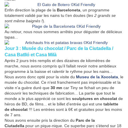
Enfin direction la plage de la
Barceloneta
, un programme
totalement validé par les nains tu t'en doutes (
les 2 grands se
sont même baignés !
).
Au retour, nous nous sommes arrêtés pour déguster de délicieux
tapas...
Jour 3 : Musée du chocolat / Parc de la Ciutadella /
Casa Batlló et Casa Milà
Après 2 jours très remplis et des dizaines de kilomètres de
marche, nous avons compris qu'il fallait revoir notre ambitieux
programme à la baisse et ralentir le rythme pour les nains...
Nous avons donc opté pour la visite du
Museu de la Xocolata
, le
musée du chocolat. Ce n'est franchement pas impérissable et la
visite n'a guère duré que
30 mn
car Tiny se fichait un peu de
découvrir les techniques de fabrication... La partie que tout le
monde a le plus apprécié ce sont les
sculptures en chocolat
de
héros de BD, de films... et le billet d'entrée qui est une
tablette
de chocolat
!!! Les entrées sont à 6€ et gratuites pour les moins
de 7 ans.
Nous avons ensuite pris la direction du
Parc de la
Ciutadella
pour un pique-nique. Ce superbe parc s'étend sur 18