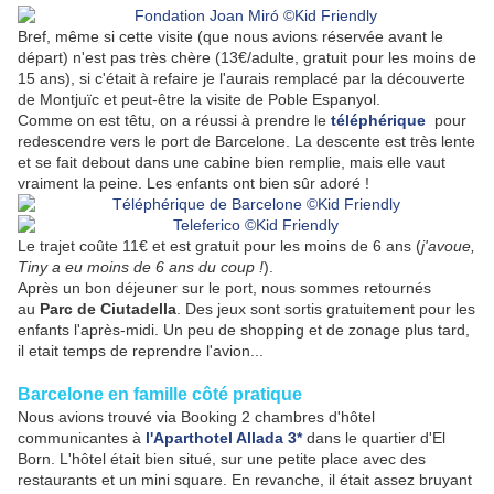
Bref, même si cette visite (que nous avions réservée avant le
départ) n'est pas très chère (13€/adulte, gratuit pour les moins de
15 ans), si c'était à refaire je l'aurais remplacé par la découverte
de Montjuïc et peut-être la visite de Poble Espanyol.
Comme on est têtu, on a réussi à prendre le
téléphérique
pour
redescendre vers le port de Barcelone. La descente est très lente
et se fait debout dans une cabine bien remplie, mais elle vaut
vraiment la peine. Les enfants ont bien sûr adoré !
Le trajet coûte 11€ et est gratuit pour les moins de 6 ans (
j'avoue,
Tiny a eu moins de 6 ans du coup !
).
Après un bon déjeuner sur le port, nous sommes retournés
au
Parc de Ciutadella
. Des jeux sont sortis gratuitement pour les
enfants l'après-midi. Un peu de shopping et de zonage plus tard,
il etait temps de reprendre l'avion...
Barcelone en famille côté pratique
Nous avions trouvé via Booking 2 chambres d'hôtel
communicantes à
l'Aparthotel Allada 3*
dans le quartier d'El
Born. L'hôtel était bien situé, sur une petite place avec des
restaurants et un mini square. En revanche, il était assez bruyant