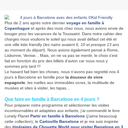
Plus de 2 ans après notre dernier
voyage en famille à
Copenhague
et après des mois chez nous, nous avions envie de
bouger pour les vacances de la Toussaint. Dans notre cahier des
charges nous voulions le soleil qui nous avait défaut cet été et
une ville kids friendly (
les nains avaient 6, 10 et presque 13 ans
au moment du départ
). Nous avions également pensé à Rome,
Lisbonne, Venise... Mais, on ne va pas se mentir, le choix s'est
fait en fonction du prix des billets d'avion car nous nous y
sommes pris tard !!!
Le hasard fait bien les choses, nous n'avons pas regretté nos 4
jours à Barcelone en famille pour
la douceur de vivre
espagnole
, les ruelles aux immeubles ocres, la multitude de
musées et sites à visiter, les tapas...
Que faire en famille à Barcelone en 4 jours ?
Pour préparer notre programme et sélectionner les visites
incontournables et adaptées aux enfants, j'ai commandé le livre
Lonely Planet
Partir en famille à Barcelone
(j'aime beaucoup
cette collection), le
Cartoville Barcelone
et je me suis inspirée
des
itinéraires de Chouette World pour visiter Barcelone en 3