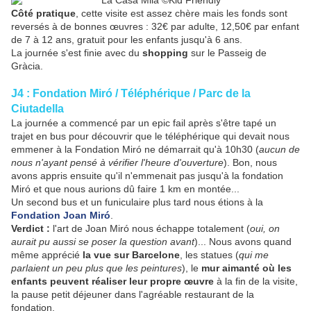
Côté pratique
, cette visite est assez chère mais les fonds sont
reversés à de bonnes
œ
uvres : 32€ par adulte, 12,50€ par enfant
de 7 à 12 ans, gratuit pour les enfants jusqu'à 6 ans.
La journée s'est finie avec du
shopping
sur le
Passeig de
Gràcia
.
J4 : Fondation Miró / Téléphérique / Parc de la
Ciutadella
La journée a commencé par un epic fail après s'être tapé un
trajet en bus pour découvrir que le téléphérique
qui devait nous
emmener à la Fondation Miró ne démarrait qu'à 10h30 (
aucun de
nous n'ayant pensé à vérifier l'heure d'ouverture
). Bon, nous
avons appris ensuite qu'il n'emmenait pas jusqu'à la fondation
Miró et que nous aurions dû faire 1 km en montée...
Un second bus et un funiculaire plus tard nous étions à la
Fondation Joan Miró
.
Verdict :
l'art de Joan Miró nous échappe totalement (
oui, on
aurait pu aussi se poser la question avant
)... Nous avons quand
même apprécié
la vue sur Barcelone
, les statues (
qui me
parlaient un peu plus que les peintures
), le
mur aimanté où les
enfants peuvent réaliser leur propre œuvre
à la fin de la visite,
la pause petit déjeuner dans l'agréable restaurant de la
fondation.