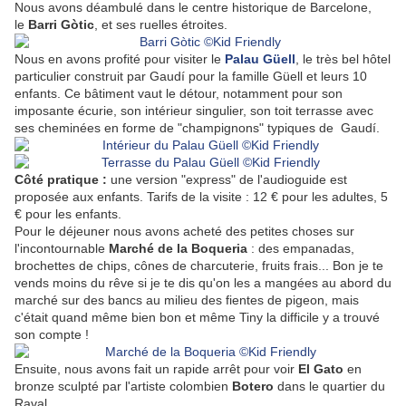
Nous avons déambulé dans le centre historique de Barcelone,
le
Barri Gòtic
, et ses ruelles étroites
.
Nous en avons profité pour visiter le
Palau
Güell
, le très bel hôtel
particulier construit
par
Gaudí pour la famille Güell et leurs 10
enfants
. Ce bâtiment vaut le détour, notamment pour son
imposante écurie, son intérieur singulier, son toit terrasse avec
ses cheminées en forme de "champignons" typiques de Gaudí.
Côté pratique :
une version "express" de l'audioguide est
proposée aux enfants. Tarifs de la visite : 12 € pour les adultes, 5
€ pour les enfants.
Pour le déjeuner nous avons acheté des petites choses sur
l'incontournable
Marché de la
Boqueria
: des empanadas,
brochettes de chips, cônes de charcuterie, fruits frais... Bon je te
vends moins du rêve si je te dis qu'on les a mangées au abord du
marché sur des bancs au milieu des fientes de pigeon, mais
c'était quand même bien bon et même Tiny la difficile y a trouvé
son compte !
Ensuite, nous avons fait un rapide arrêt pour voir
El Gato
en
bronze sculpté par l'artiste colombien
Botero
dans le quartier du
Raval.