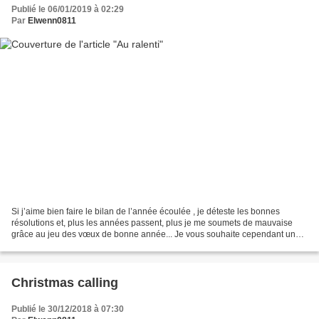
Publié le 06/01/2019 à 02:29
Par
Elwenn0811
Si j’aime bien faire le bilan de l’année écoulée , je déteste les bonnes
résolutions et, plus les années passent, plus je me soumets de mauvaise
grâce au jeu des vœux de bonne année... Je vous souhaite cependant une
très belle année 2019 remplie d'amour,...
Christmas calling
Publié le 30/12/2018 à 07:30