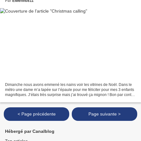
Par
Elwenn0811
Dimanche nous avons emmené les nains voir les vitrines de Noël. Dans le
métro une dame m’a tapée sur l’épaule pour me féliciter pour mes 3 enfants
magnifiques. J’étais très surprise mais j’ai trouvé ça mignon ! Bon par contre
les vitrines ont perdu le...
< Page précédente
Page suivante >
Hébergé par Canalblog