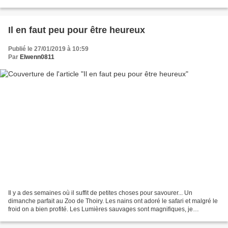
montait. Il n’y a rien à...
Il en faut peu pour être heureux
Publié le 27/01/2019 à 10:59
Par
Elwenn0811
Il y a des semaines où il suffit de petites choses pour savourer... Un
dimanche parfait au Zoo de Thoiry. Les nains ont adoré le safari et malgré le
froid on a bien profité. Les Lumières sauvages sont magnifiques, je
recommande ! Un mardi japonais/film...