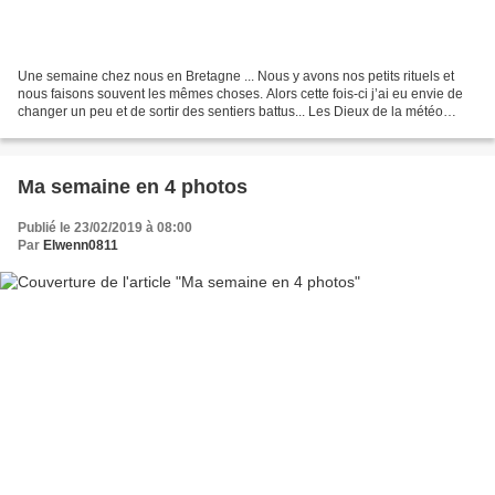
Une semaine chez nous en Bretagne ... Nous y avons nos petits rituels et
nous faisons souvent les mêmes choses. Alors cette fois-ci j’ai eu envie de
changer un peu et de sortir des sentiers battus... Les Dieux de la météo
étaient de notre côté, nous avons...
Ma semaine en 4 photos
Publié le 23/02/2019 à 08:00
Par
Elwenn0811