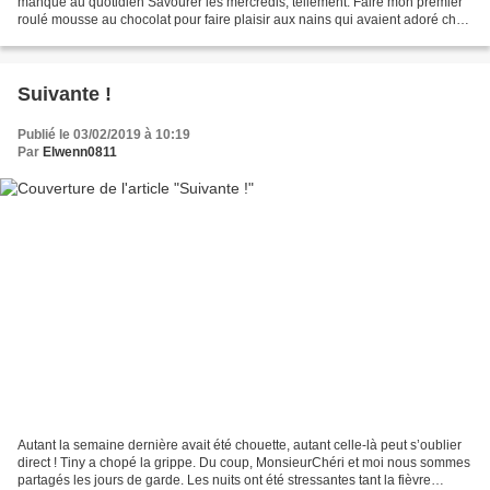
manque au quotidien Savourer les mercredis, tellement. Faire mon premier
roulé mousse au chocolat pour faire plaisir aux nains qui avaient adoré chez
ma copine et être contente d’avoir...
Suivante !
Publié le 03/02/2019 à 10:19
Par
Elwenn0811
Autant la semaine dernière avait été chouette, autant celle-là peut s’oublier
direct ! Tiny a chopé la grippe. Du coup, MonsieurChéri et moi nous sommes
partagés les jours de garde. Les nuits ont été stressantes tant la fièvre