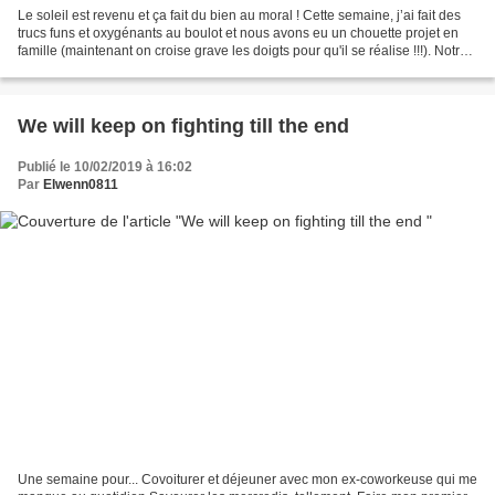
Le soleil est revenu et ça fait du bien au moral ! Cette semaine, j’ai fait des
trucs funs et oxygénants au boulot et nous avons eu un chouette projet en
famille (maintenant on croise grave les doigts pour qu'il se réalise !!!). Notre
mercredi a été joliment...
We will keep on fighting till the end
Publié le 10/02/2019 à 16:02
Par
Elwenn0811
Une semaine pour... Covoiturer et déjeuner avec mon ex-coworkeuse qui me