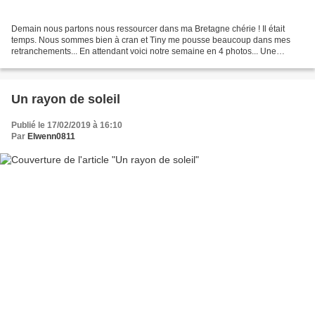
Demain nous partons nous ressourcer dans ma Bretagne chérie ! Il était
temps. Nous sommes bien à cran et Tiny me pousse beaucoup dans mes
retranchements... En attendant voici notre semaine en 4 photos... Une
balade dans le Marais, les yeux grands ouverts...
Un rayon de soleil
Publié le 17/02/2019 à 16:10
Par
Elwenn0811