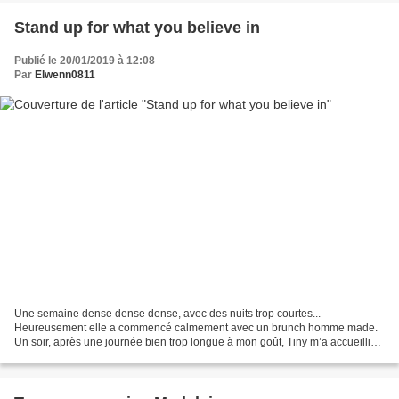
Stand up for what you believe in
Publié le 20/01/2019 à 12:08
Par
Elwenn0811
Une semaine dense dense dense, avec des nuits trop courtes...
Heureusement elle a commencé calmement avec un brunch homme made.
Un soir, après une journée bien trop longue à mon goût, Tiny m’a accueillie
en me disant « je suis contente de te revoir maman...