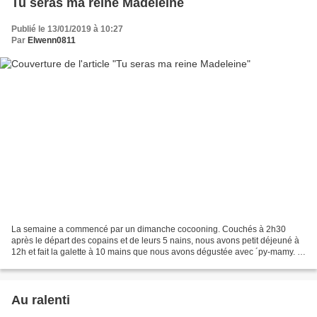
Tu seras ma reine Madeleine
Publié le 13/01/2019 à 10:27
Par
Elwenn0811
La semaine a commencé par un dimanche cocooning. Couchés à 2h30
après le départ des copains et de leurs 5 nains, nous avons petit déjeuné à
12h et fait la galette à 10 mains que nous avons dégustée avec ´py-mamy. Il
y avait 3 fèves dedans, chacun des...
Au ralenti