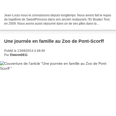
Jean-Louis nous le connaissons depuis longtemps. Nous avons fait le repas
de baptême de SweetPrincess dans son ancien restaurant, l'Er Boatez Toul,
en 2009. Nous avons aussi séjourné dans un de ses gîtes dans la
campagne de Locmiquélic. Sa gentillesse...
Une journée en famille au Zoo de Pont-Scorff
Publié le 13/08/2014 à 08:00
Par
Elwenn0811