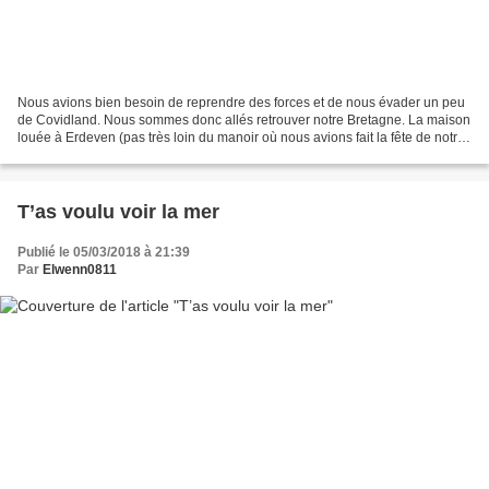
Nous avions bien besoin de reprendre des forces et de nous évader un peu
de Covidland. Nous sommes donc allés retrouver notre Bretagne. La maison
louée à Erdeven (pas très loin du manoir où nous avions fait la fête de notre
mariage en 2007) était canon...
T’as voulu voir la mer
Publié le 05/03/2018 à 21:39
Par
Elwenn0811