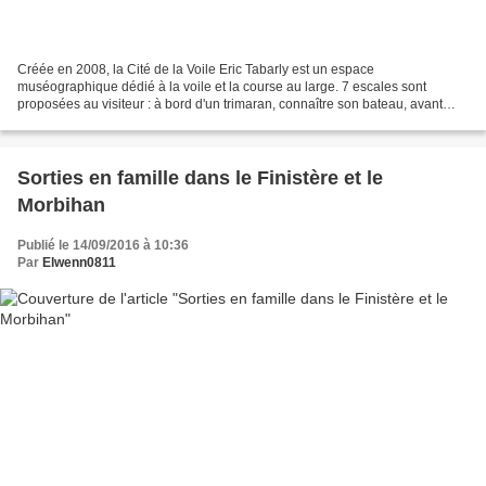
Créée en 2008, la Cité de la Voile Eric Tabarly est un espace
muséographique dédié à la voile et la course au large. 7 escales sont
proposées au visiteur : à bord d'un trimaran, connaître son bateau, avant
d'embarquer, naviguer, l'escale enfants 3-6 ans,...
Sorties en famille dans le Finistère et le
Morbihan
Publié le 14/09/2016 à 10:36
Par
Elwenn0811