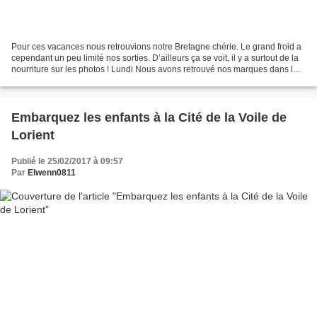
Pour ces vacances nous retrouvions notre Bretagne chérie. Le grand froid a
cependant un peu limité nos sorties. D’ailleurs ça se voit, il y a surtout de la
nourriture sur les photos ! Lundi Nous avons retrouvé nos marques dans le
petit appartement breton...
Embarquez les enfants à la Cité de la Voile de
Lorient
Publié le 25/02/2017 à 09:57
Par
Elwenn0811