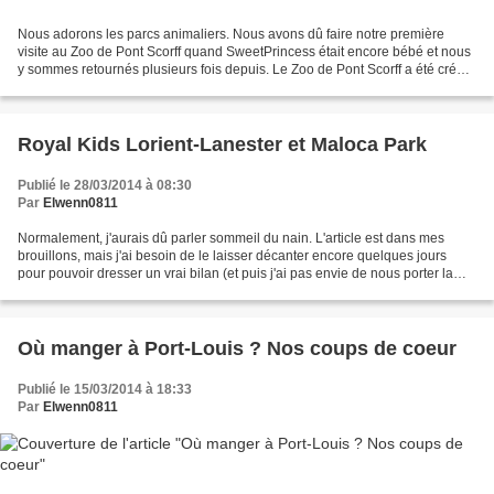
Nous adorons les parcs animaliers. Nous avons dû faire notre première
visite au Zoo de Pont Scorff quand SweetPrincess était encore bébé et nous
y sommes retournés plusieurs fois depuis. Le Zoo de Pont Scorff a été créé
en 1973 par un couple de passionnés,...
Royal Kids Lorient-Lanester et Maloca Park
Publié le 28/03/2014 à 08:30
Par
Elwenn0811
Normalement, j'aurais dû parler sommeil du nain. L'article est dans mes
brouillons, mais j'ai besoin de le laisser décanter encore quelques jours
pour pouvoir dresser un vrai bilan (et puis j'ai pas envie de nous porter la
poisse en disant trop rapidement...
Où manger à Port-Louis ? Nos coups de coeur
Publié le 15/03/2014 à 18:33
Par
Elwenn0811