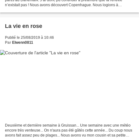
n’existait pas ! Nous avons découvert Copenhague. Nous logions à
Nordhavn, un quartier résidentiel un peu excentré,...
La vie en rose
Publié le 25/08/2019 à 10:46
Par
Elwenn0811
Deuxième et dernière semaine à Gruissan... Une semaine avec une météo
encore très venteuse... On n'aura pas été gâtés cette année... Du coup nous
avons fait assez peu de plages... Nous avons vu mon cousin et sa petite