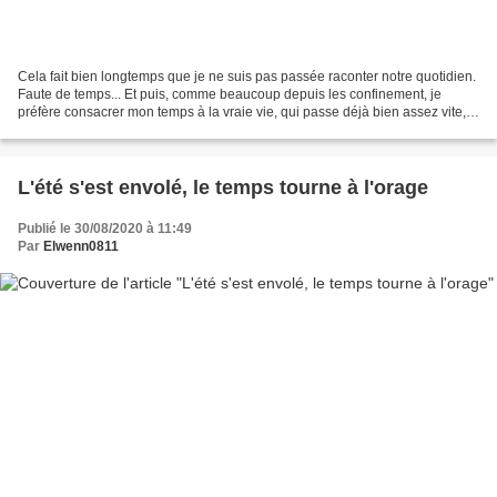
Cela fait bien longtemps que je ne suis pas passée raconter notre quotidien.
Faute de temps... Et puis, comme beaucoup depuis les confinement, je
préfère consacrer mon temps à la vraie vie, qui passe déjà bien assez vite,
et aux miens... Malgré tout j'aime...
L'été s'est envolé, le temps tourne à l'orage
Publié le 30/08/2020 à 11:49
Par
Elwenn0811