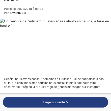
Publié le 26/09/2018 à 09:41
Par
Elwenn0811
Cet été, nous avons passé 2 semaines à Gruissan . Je ne connaissais pas
du tout le coin, mais mes cousins nous ont fait le plaisir de nous faire
découvrir leur région. J’ai aussi reçu de gentils messages sur Instagram
avec des idées de visites. C’est...
Page suivante >