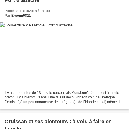
Port d’attache
Publié le 11/10/2018 à 07:00
Par
Elwenn0811
Il y a un peu plus de 13 ans, je rencontrais MonsieurChéri qui est à moitié
breton. Il y a bientôt 13 ans il me faisait découvrir son coin de Bretagne.
J’étais déjà un peu amoureuse de la région (et de l’Irlande aussi) même si
mon chez moi c’était plutôt...
Gruissan et ses alentours : à voir, à faire en
famille