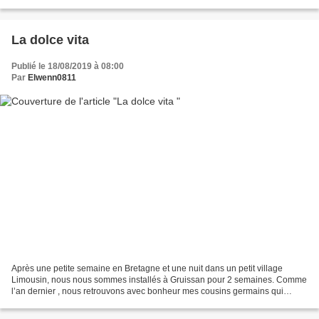
famille. Nous avons dîné avec ma...
La dolce vita
Publié le 18/08/2019 à 08:00
Par
Elwenn0811
Après une petite semaine en Bretagne et une nuit dans un petit village
Limousin, nous nous sommes installés à Gruissan pour 2 semaines. Comme
l’an dernier , nous retrouvons avec bonheur mes cousins germains qui
habitent dans le coin. Cette année, nous...