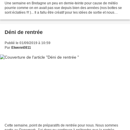
Une semaine en Bretagne un peu en demie-teinte pour cause de météo
pourrie comme on en avait pas vue depuis bien des années (nos bottes se
sont éclatées !!! )... Il a fallu être créatif pour les idées de sortie et nous
n'avons jamais atteint la plage......
Déni de rentrée
Publié le 01/09/2019 à 10:59
Par
Elwenn0811
Cette semaine, point de préparatifs de rentrée pour nous. Nous sommes
partis au Danemark. J’ai donc pu continuer à prétendre que la rentrée