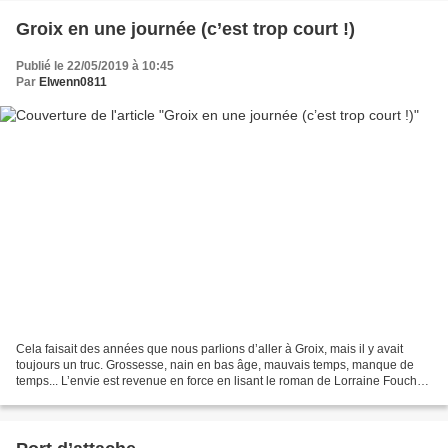
Groix en une journée (c’est trop court !)
Publié le 22/05/2019 à 10:45
Par
Elwenn0811
Cela faisait des années que nous parlions d’aller à Groix, mais il y avait
toujours un truc. Grossesse, nain en bas âge, mauvais temps, manque de
temps... L’envie est revenue en force en lisant le roman de Lorraine Fouchet,
Entre ciel et Lou . Et puis,...