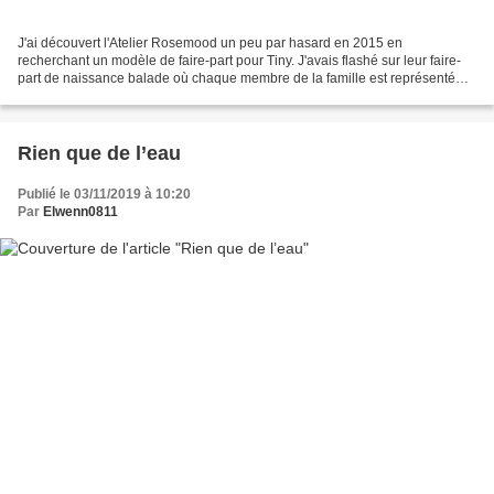
J'ai découvert l'Atelier Rosemood un peu par hasard en 2015 en
recherchant un modèle de faire-part pour Tiny. J'avais flashé sur leur faire-
part de naissance balade où chaque membre de la famille est représenté
par des bottes type "Aigle", ces bottes...
Rien que de l’eau
Publié le 03/11/2019 à 10:20
Par
Elwenn0811