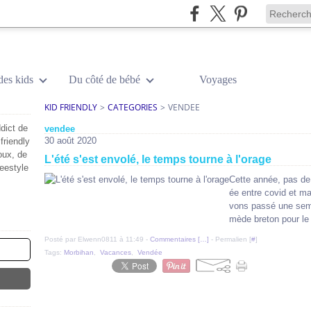
des kids
Du côté de bébé
Voyages
KID FRIENDLY
>
CATEGORIES
>
VENDEE
dict de
vendee
30 août 2020
friendly
oux, de
L'été s'est envolé, le temps tourne à l'orage
reestyle
Cette année, pas de 
ée entre covid et ma
vons passé une sema
mède breton pour le
Posté par Elwenn0811 à 11:49 -
Commentaires [
…
]
- Permalien [
#
]
Tags:
Morbihan
,
Vacances
,
Vendée