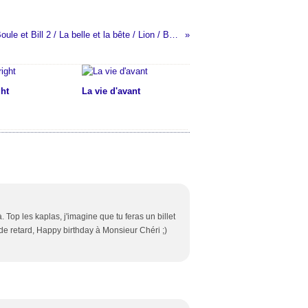
Baby Boss / Boule et Bill 2 / La belle et la bête / Lion / Baleines : Chroniques Ciné
ght
La vie d'avant
. Top les kaplas, j'imagine que tu feras un billet
de retard, Happy birthday à Monsieur Chéri ;)