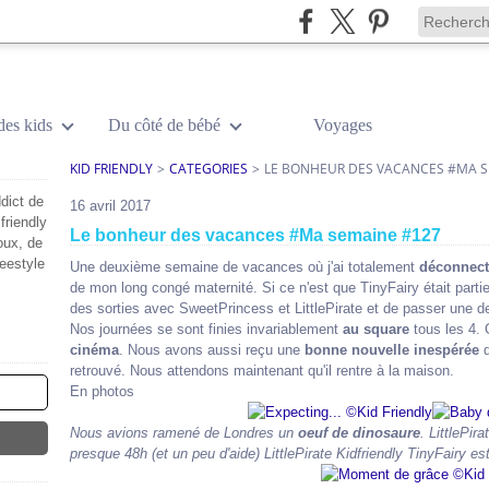
des kids
Du côté de bébé
Voyages
KID FRIENDLY
>
CATEGORIES
>
LE BONHEUR DES VACANCES #MA S
dict de
16 avril 2017
friendly
Le bonheur des vacances #Ma semaine #127
oux, de
reestyle
Une deuxième semaine de vacances où j'ai totalement
déconnect
de mon long congé maternité. Si ce n'est que TinyFairy était partie
des sorties avec SweetPrincess et LittlePirate et de passer une 
Nos journées se sont finies invariablement
au square
tous les 4. C
cinéma
. Nous avons aussi reçu une
bonne nouvelle inespérée
d
retrouvé. Nous attendons maintenant qu'il rentre à la maison.
En photos
Nous avions ramené de Londres un
oeuf de dinosaure
. LittlePir
presque 48h (et un peu d'aide) LittlePirate Kidfriendly TinyFairy est