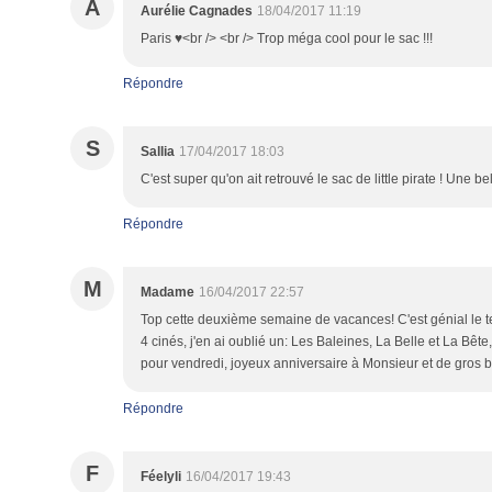
A
Aurélie Cagnades
18/04/2017 11:19
Paris ♥<br /> <br /> Trop méga cool pour le sac !!!
Répondre
S
Sallia
17/04/2017 18:03
C'est super qu'on ait retrouvé le sac de little pirate ! Une be
Répondre
M
Madame
16/04/2017 22:57
Top cette deuxième semaine de vacances! C'est génial le t
4 cinés, j'en ai oublié un: Les Baleines, La Belle et La Bê
pour vendredi, joyeux anniversaire à Monsieur et de gros 
Répondre
F
Féelyli
16/04/2017 19:43