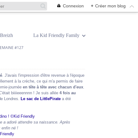
Connexion
+
Créer mon blog
Breizh
La Kid Friendly Family
EMAINE #127
é
. J'avais l'impression d'être revenue à l'époque
llement à la crèche, ce qui m'a permis de faire
demie-journée
en tête à tête avec chacun d'eux
.
'était biiiieeennnn ! Je suis allée
4 fois au
e Londres.
Le sac de LittlePirate
a été
ate a adoré attendre sa naissance. Après
 enfin né !