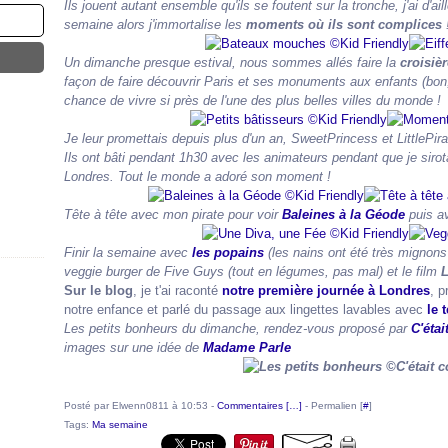
Ils jouent autant ensemble qu'ils se foutent sur la tronche, j'ai d'ail
semaine alors j'immortalise les
moments où ils sont complices
Un dimanche presque estival, nous sommes allés faire la
croisièr
façon de faire découvrir Paris et ses monuments aux enfants (bon, 
chance de vivre si près de l'une des plus belles villes du monde !
Je leur promettais depuis plus d'un an, SweetPrincess et LittlePirat
Ils ont bâti pendant 1h30 avec les animateurs pendant que je sirota
Londres. Tout le monde a adoré son moment !
Tête à tête avec mon pirate pour voir
Baleines à la Géode
puis a
Finir la semaine avec
les popains
(les nains ont été très mignon
veggie burger de Five Guys (tout en légumes, pas mal) et le film
L
Sur le blog
, je t'ai raconté
notre première journée à Londres
, 
notre enfance et parlé du passage aux lingettes lavables avec
le 
Les petits bonheurs du dimanche, rendez-vous proposé par
C'éta
images sur une idée de
Madame Parle
Posté par Elwenn0811 à 10:53 -
Commentaires [
…
]
- Permalien [
#
]
Tags:
Ma semaine