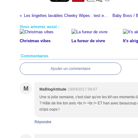
Les lingettes lavables Cheeky Wipes : test et avis #defigreenblog
Vous aimerez aussi :
Christmas vibes
La fureur de vivre
It's alri
Commentaires
Ajouter un commentaire
M
MaBlogAttitude
19/04/2017 09:07
Une si jolie semaine, c'est clair qu'on les kif ces moments-là
? Hâte de lire ton avis.<br /> <br /> ET han avec beaucoup 
oUps oups !
Répondre