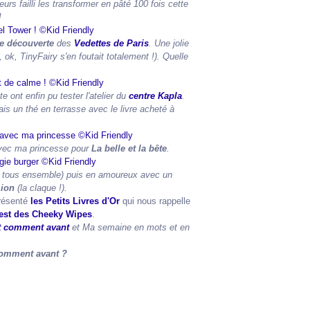
leurs failli les transformer en pâté 100 fois cette
!
e découverte
des
Vedettes de Paris
. Une jolie
ok, TinyFairy s'en foutait totalement !). Quelle
e ont enfin pu tester l'atelier du
centre Kapla
.
is un thé en terrasse avec le livre acheté à
vec ma princesse pour
La belle et la bête
.
s tous ensemble) puis en amoureux avec un
ion
(la claque !).
présenté
les Petits Livres d'Or
qui nous rappelle
test des Cheeky Wipes
.
it comment avant
et
Ma semaine en mots et en