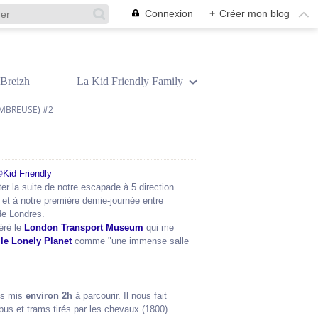
Connexion
+
Créer mon blog
Breizh
La Kid Friendly Family
OMBREUSE) #2
er la suite de notre escapade à 5 direction
et à notre première demie-journée entre
de Londres.
éré le
London Transport Museum
qui me
lle Lonely Planet
comme "une immense salle
ns mis
environ 2h
à parcourir. Il nous fait
bus et trams tirés par les chevaux (1800)