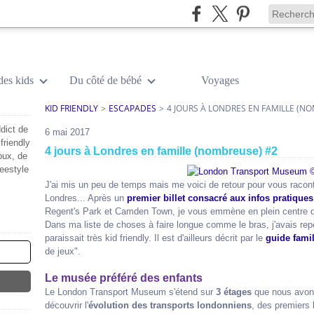
des kids
Du côté de bébé
Voyages
KID FRIENDLY
>
ESCAPADES
>
4 JOURS À LONDRES EN FAMILLE (N
dict de
6 mai 2017
friendly
4 jours à Londres en famille (nombreuse) #2
oux, de
reestyle
J'ai mis un peu de temps mais me voici de retour pour vous racont
Londres... Après un
premier billet consacré aux infos pratiques
Regent's Park et Camden Town, je vous emmène en plein centre 
Dans ma liste de choses à faire longue comme le bras, j'avais rep
paraissait très kid friendly. Il est d'ailleurs décrit par le
guide fami
de jeux".
Le musée préféré des enfants
Le London Transport Museum s'étend sur
3 étages
que nous avo
découvrir l'
évolution des transports londonniens
, des premiers 