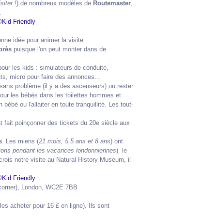
isiter !
) de nombreux modèles de
Routemaster
,
.
onne idée pour animer la visite
près
puisque l'on peut monter dans de
ur les kids : simulateurs de conduite,
, micro pour faire des annonces...
 sans problème (il y a des ascenseurs) ou rester
our les bébés dans les toilettes hommes et
é ou l'allaiter en toute tranquillité. Les tout-
t fait poinçonner des tickets du 20e siècle aux
s
. Les miens (
21 mois, 5,5 ans et 8 ans
) ont
ions pendant les vacances londonniennes
) le
crois notre visite au Natural History Museum, il
 corner), London, WC2E 7BB
es acheter pour 16 £ en ligne). Ils sont