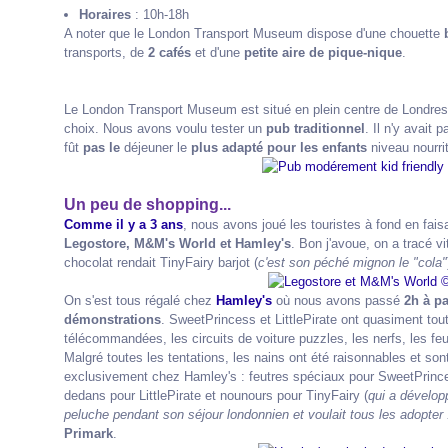
Horaires
: 10h-18h
A noter que le London Transport Museum dispose d'une chouette
transports, de
2 cafés
et d'une
petite aire de pique-nique
.
Le London Transport Museum est situé en plein centre de Londres
choix. Nous avons voulu tester un
pub traditionnel
. Il n'y avait
fût
pas le
déjeuner le
plus adapté
pour les enfants
niveau nourrit
Un peu de shopping...
Comme il y a 3 ans
, nous avons joué les touristes à fond en faisa
Legostore, M&M's World et Hamley's
. Bon j'avoue, on a tracé v
chocolat rendait TinyFairy barjot (
c'est son péché mignon le "cola"
On s'est tous régalé chez
Hamley's
où nous avons passé
2h à pa
démonstrations
. SweetPrincess et LittlePirate ont quasiment tou
télécommandées, les circuits de voiture puzzles, les nerfs, les feutr
Malgré toutes les tentations, les nains ont été raisonnables et son
exclusivement chez Hamley's : feutres spéciaux pour SweetPrincess
dedans pour LittlePirate et nounours pour TinyFairy (
qui a dévelop
peluche pendant son séjour londonnien et voulait tous les adopter 
Primark
.