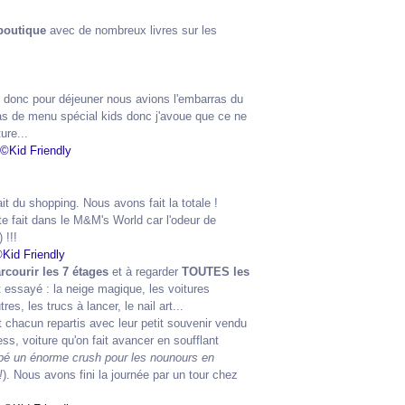
boutique
avec de nombreux livres sur les
 donc pour déjeuner nous avions l'embarras du
 pas de menu spécial kids donc j'avoue que ce ne
ure...
it du shopping. Nous avons fait la totale !
ite fait dans le M&M's World car l'odeur de
) !!!
rcourir les 7 étages
et à regarder
TOUTES les
t essayé : la neige magique, les voitures
es, les trucs à lancer, le nail art...
t chacun repartis avec leur petit souvenir vendu
, voiture qu'on fait avancer en soufflant
pé un énorme crush pour les nounours en
!
). Nous avons fini la journée par un tour chez