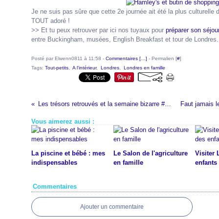
Je ne suis pas sûre que cette 2e journée ait été la plus culturelle
TOUT adoré !
>> Et tu peux retrouver par ici nos tuyaux pour
préparer son séjou
entre Buckingham, musées, English Breakfast et tour de Londres.
Posté par Elwenn0811 à 11:58 -
Commentaires [
…
]
- Permalien [
#
]
Tags:
Tout-petits
,
A l'intérieur
,
Londres
,
Londres en famille
Les trésors retrouvés et la semaine bizarre #Ma semaine #129
Vous aimerez aussi :
La piscine et bébé : mes
Le Salon de l'agriculture
Visiter
indispensables
en famille
enfants
Commentaires
Ajouter un commentaire