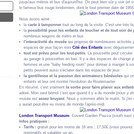
jusqu'aux métros et bus d'aujourd'hui. On peut bien sûr y voir (
et v
le fameux bus rouge londonnien, dont le tout premier date de 1956
Nous avons aimé :
la
carte
à tamponner
tout au long de la visite. C'est une très b
la
possibilité pour les enfants de toucher et de tout voir de 
nombreux wagons de métro et bus
l'interactivité du musée
qui propose de nombreuses activités po
espaces de jeux façon mini
Cité des Enfants
avec déguisements
tout est prévu pour les tout-petits
. La poussette peut circuler
au garage à poussettes en bas. Il y a des espaces de change p
femmes et une "baby feeding room" pour donner à manger à son béb
petits peuvent aussi s'éclater dans les espaces de jeux
la gentillesse et la passion des animateurs bénévoles
qui on
enfants et leur ont montré l'évolution du Routemaster
En résumé, c'est vraiment
la sortie pour faire plaisir aux enfant
adoré. Mon seul bémol c'est que quand il y a du monde (
nous y ét
musée est
assez bruyant
. Nous y sommes allés le matin. Si j'en 
y aurait peut-être eu moins de monde l'après-midi.
London Transport Museum
, Covent Garden Piazza (south east
Infos pratiques :
Tarifs :
gratuit pour les moins de 18 ans ; 17,50£ (vous pouvez l
nominatifs et valables un an.