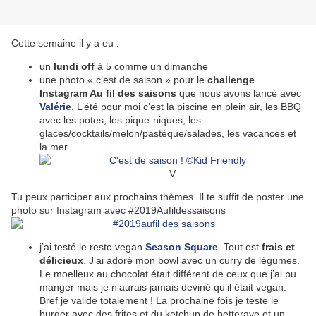
Cette semaine il y a eu :
un
lundi off
à 5 comme un dimanche
u
ne photo « c’est de saison » pour le
challenge
Instagram Au fil des saisons
que nous avons lancé avec
Valérie
.
L’été pour moi c’est la piscine en plein air, les BBQ
avec les potes, les pique-niques, les
glaces/cocktails/melon/pastèque/salades, les vacances et
la mer...
V
Tu peux participer aux prochains thèmes. Il te suffit de poster une
photo sur Instagram avec #2019Aufildessaisons
j’ai testé le resto vegan
Season Square
. Tout est
frais et
délicieux
. J’ai adoré mon bowl avec un curry de légumes.
Le moelleux au chocolat était différent de ceux que j’ai pu
manger mais je n’aurais jamais deviné qu’il était vegan.
Bref je valide totalement !
La prochaine fois je teste le
burger avec des frites et du ketchup de betterave et un