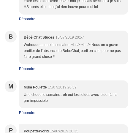
Faire les soldes avec les 3 !! moi je les fais avec les 4 je suis
HS après et surtout j'ai rien trouvé pour moi lol
Répondre
B
Bébé Chat'Stuces
15/07/2019 20:57
Wahouuuuu quelle semaine !<br /> <br /> Nous on a grave
profiter de l’absence de BébéChat, parti en colo pour ne pas
faire grand chose !!
Répondre
M
Mum Poulette
15/07/2019 20:39
Une chouette semaine.. oh oui les soldes avec les enfants
grrr impossible
Répondre
P
PoupetteWorld
15/07/2019 20:35