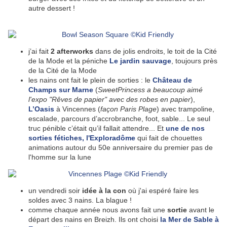
autre dessert !
j’ai fait
2 afterworks
dans de jolis endroits, le toit de la Cité
de la Mode et la péniche
Le jardin sauvage
, toujours près
de la Cité de la Mode
les nains ont fait le plein de sorties : le
Château de
Champs sur Marne
(
SweetPrincess a beaucoup aimé
l'expo "Rêves de papier" avec des robes en papier
),
L’Oasis
à Vincennes (
façon Paris Plage
) avec trampoline,
escalade, parcours d’accrobranche, foot, sable... Le seul
truc pénible c’était qu’il fallait attendre... Et
une de nos
sorties fétiches, l'
Exploradôme
qui fait de chouettes
animations autour du 50e anniversaire du premier pas de
l'homme sur la lune
un vendredi soir
idée à la con
où j'ai espéré faire les
soldes avec 3 nains. La blague !
comme chaque année nous avons fait une
sortie
avant le
départ des nains en Breizh. Ils ont choisi
la Mer de Sable à