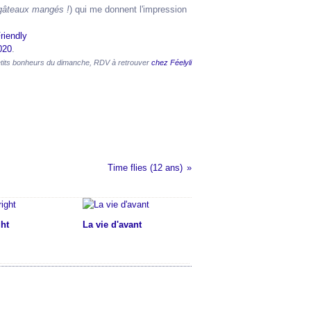
gâteaux mangés !
) qui me donnent l'impression
020
.
tits bonheurs du dimanche, RDV à retrouver
chez Féelyli
Time flies (12 ans)
ght
La vie d'avant