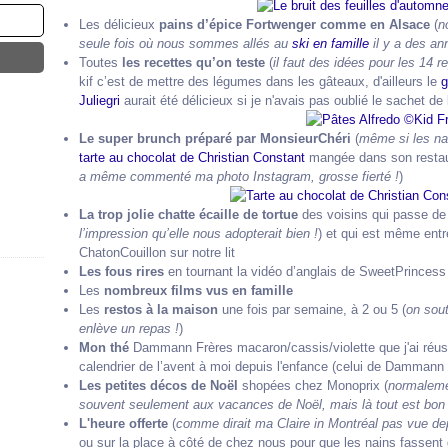
Les délicieux
pains d’épice Fortwenger comme en Alsace
(
n
seule fois où nous sommes allés au
ski en famille
il y a des an
Toutes
les recettes qu’on teste
(
il faut des idées pour les 14 
kif c’est de mettre des légumes dans les gâteaux, d'ailleurs le
g
Juliegri
aurait été délicieux si je n'avais pas oublié le sachet de 
Le super brunch préparé par MonsieurChéri
(
même si les nai
tarte au chocolat de Christian Constant
mangée dans son resta
a même commenté ma photo Instagram, grosse fierté !
)
La trop jolie chatte écaille de tortue
des voisins qui passe de 
l’impression qu’elle nous adopterait bien !
) et qui est même ent
ChatonCouillon sur notre lit
Les fous rires
en tournant la vidéo d’anglais de SweetPrincess
Les
nombreux films vus en famille
Les
restos à la maison
une fois par semaine, à 2 ou 5 (
on sout
enlève un repas !
)
Mon thé
Dammann Frères macaron/cassis/violette que j'ai réuss
calendrier de l’avent à moi depuis l'enfance (celui de Dammann 
Les petites décos de Noël
shopées chez Monoprix (
normaleme
souvent seulement aux vacances de Noël, mais là tout est bon à 
L'heure offerte
(
comme dirait ma Claire in Montréal pas vue de
ou sur la place à côté de chez nous pour que les nains fassent d