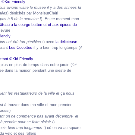
ous avions visité le musée il y a des années la
nées
) dénichés par MonsieurChéri
repas à 5 de la semaine !
). En ce moment mon
âteau à la courge butternut et aux épices de
levure !
ns ont été fort pénibles !
) avec
la délicieuse
urant
Les Cocottes
il y a bien trop longtemps (
il
plus en plus de temps dans notre jardin (
j’ai
rée dans la maison pendant une sieste de
ient les restaurateurs de la ville et ça nous
i à trouver dans ma ville et mon premier
aussi)
nt on ne commence pas avant décembre, et
prendre pour se faire plaisir !
)
puis bien trop longtemps !
) où on va au square
u vélo et des rollers