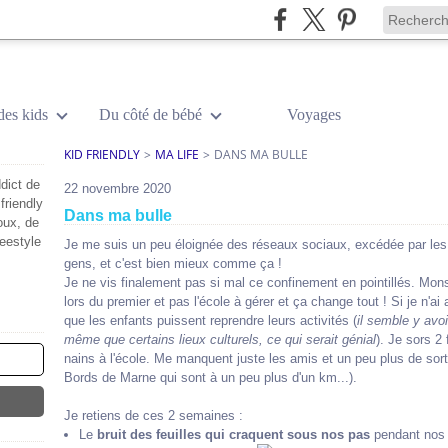
des kids
Du côté de bébé
Voyages
KID FRIENDLY
>
MA LIFE
>
DANS MA BULLE
dict de
22 novembre 2020
friendly
Dans ma bulle
oux, de
reestyle
Je me suis un peu éloignée des réseaux sociaux, excédée par les c
gens, et c'est bien mieux comme ça !
Je ne vis finalement pas si mal ce confinement en pointillés. Mon
lors du premier et pas l'école à gérer et ça change tout ! Si je n'a
que les enfants puissent reprendre leurs activités (
il semble y avo
même que certains lieux culturels, ce qui serait génial
). Je sors 2
nains à l'école. Me manquent juste les amis et un peu plus de sorti
Bords de Marne qui sont à un peu plus d'un km...).
Je retiens de ces 2 semaines :
Le
bruit des feuilles qui craquent sous nos pas
pendant nos t