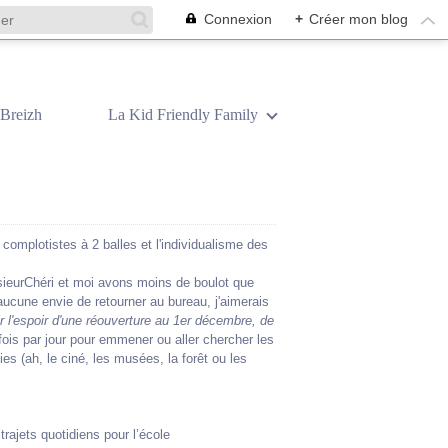
Connexion
+
Créer mon blog
Breizh
La Kid Friendly Family
omplotistes à 2 balles et l'individualisme des
sieurChéri et moi avons moins de boulot que
i aucune envie de retourner au bureau, j'aimerais
ir l'espoir d'une réouverture au 1er décembre, de
 fois par jour pour emmener ou aller chercher les
es (ah, le ciné, les musées, la forêt ou les
rajets quotidiens pour l’école