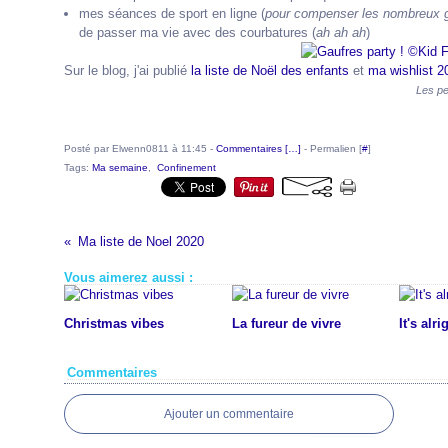
mes séances de sport en ligne (
pour compenser les nombreux 
de passer ma vie avec des courbatures (
ah ah ah
)
Sur le blog, j'ai publié
la liste de Noël des enfants
et
ma wishlist 2
Les pe
Posté par Elwenn0811 à 11:45 -
Commentaires [
…
]
- Permalien [
#
]
Tags:
Ma semaine
,
Confinement
Ma liste de Noel 2020
Vous aimerez aussi :
Christmas vibes
La fureur de vivre
It's alri
Commentaires
Ajouter un commentaire