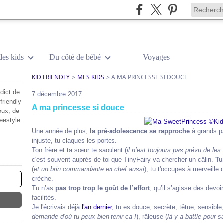
des kids
Du côté de bébé
Voyages
KID FRIENDLY
>
MES KIDS
>
A MA PRINCESSE SI DOUCE
dict de
7 décembre 2017
friendly
A ma princesse si douce
oux, de
reestyle
Une année de plus,
la pré-adolescence se rapproche
à grands pas
injuste, tu claques les portes.
Ton frère et ta sœur te saoulent (
il n’est toujours pas prévu de les
c'est souvent auprès de toi que TinyFairy va chercher un câlin.
Tu
(
et un brin commandante en chef aussi
), tu t'occupes à merveille 
crèche.
Tu n’as
pas trop trop le goût de l’effort
, qu’il s’agisse des devo
facilités.
Je l'écrivais déjà
l'an dernier,
tu es douce, secrète, têtue, sensible,
demande d'où tu peux bien tenir ça !
), râleuse (
là y a battle pour s