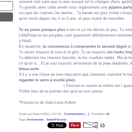
souvent nuls sans que tu aies essayé (
et tu changes d'avis après
Tu grandis alors cette année nous organiserons une
pyjama party
occuper les copines l'an dernier... Ta bande est pour moitié comp
qu'on invite depuis tes 4 ou 5 ans, et pour moitié de nouvelles.
Tu ne joues presque plus
à rien et ça me désole un peu. Tu sor
LittlePirate et les poupées sont quasiment définitivement remisées
à Noël
).
En revanche,
tu commences à comprendre le second degré
et,
Tu aimes toujours le rose et le girly. Tu as toujours
ces looks im
Tu détestes tes cheveux bouclés, tu les voudrais raides. Moi je l
ce qu'on a... Et je suis toujours amoureuse de ta peau diaphane, d
bleus-verts
.
S’il y a une chose de mon éducation que j’aimerais vraiment te t
regarder le verre à moitié plein
.
«
Puisses-tu sourire et même rire / quand
Profite bien de ta journée rien qu'à toi mon amour.
*Puisses-tu de Jean-Louis Aubert
Posté par Elwenn0811 à 07:50 -
Commentaires [
…
]
- Permalien [
#
]
Tags:
Anniversaire
,
SweetPrincess