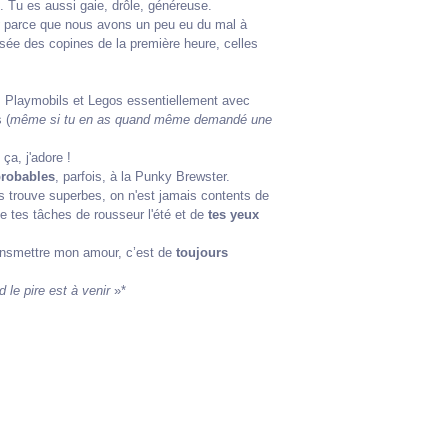
). Tu es aussi gaie, drôle, généreuse.
parce que nous avons un peu eu du mal à
osée des copines de la première heure, celles
s Playmobils et Legos essentiellement avec
 (
même si tu en as quand même demandé une
 ça, j'adore !
probables
, parfois, à la Punky Brewster.
es trouve superbes, on n'est jamais contents de
e tes tâches de rousseur l'été et de
tes yeux
ransmettre mon amour, c’est de
toujours
 le pire est à venir
»*