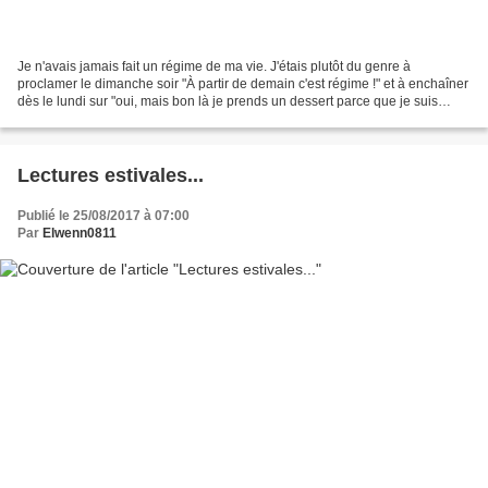
Je n'avais jamais fait un régime de ma vie. J'étais plutôt du genre à
proclamer le dimanche soir "À partir de demain c'est régime !" et à enchaîner
dès le lundi sur "oui, mais bon là je prends un dessert parce que je suis
fatiguée". Bref, au bout d'un...
Lectures estivales...
Publié le 25/08/2017 à 07:00
Par
Elwenn0811