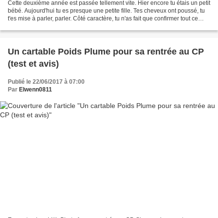
Cette deuxième année est passée tellement vite. Hier encore tu étais un petit
bébé. Aujourd'hui tu es presque une petite fille. Tes cheveux ont poussé, tu
t'es mise à parler, parler. Côté caractère, tu n'as fait que confirmer tout ce
qu'on savait déjà....
Un cartable Poids Plume pour sa rentrée au CP
(test et avis)
Publié le 22/06/2017 à 07:00
Par
Elwenn0811