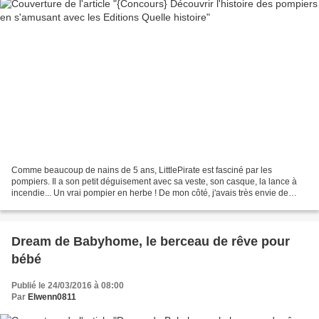
Comme beaucoup de nains de 5 ans, LittlePirate est fasciné par les
pompiers. Il a son petit déguisement avec sa veste, son casque, la lance à
incendie... Un vrai pompier en herbe ! De mon côté, j'avais très envie de
découvrir les éditions Quelle Histoire...
Dream de Babyhome, le berceau de rêve pour
bébé
Publié le 24/03/2016 à 08:00
Par
Elwenn0811