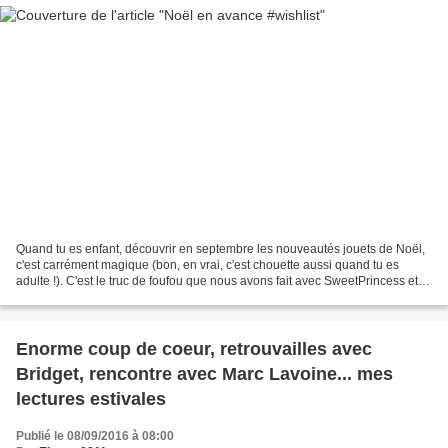
Quand tu es enfant, découvrir en septembre les nouveautés jouets de Noël,
c'est carrément magique (bon, en vrai, c'est chouette aussi quand tu es
adulte !). C'est le truc de foufou que nous avons fait avec SweetPrincess et
LittlePirate il y a quelques...
Enorme coup de coeur, retrouvailles avec
Bridget, rencontre avec Marc Lavoine... mes
lectures estivales
Publié le 08/09/2016 à 08:00