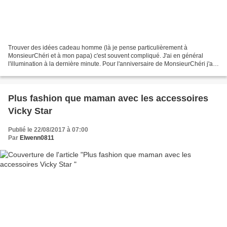
Trouver des idées cadeau homme (là je pense particulièrement à
MonsieurChéri et à mon papa) c'est souvent compliqué. J'ai en général
l'illumination à la dernière minute. Pour l'anniversaire de MonsieurChéri j'ai
galéré à trouver à l'arrache un peignoir...
Plus fashion que maman avec les accessoires
Vicky Star
Publié le 22/08/2017 à 07:00
Par
Elwenn0811