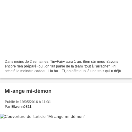
Dans moins de 2 semaines, TinyFairy aura 1 an. Bien sûr nous n'avons
encore rien préparé (oui, on fait partie de la team "tout à l'arrache" !) ni
acheté le moindre cadeau. Hu hu... Et, on offre quoi à une troiz qui a déjà
tout ou presque en héritage des...
Mi-ange mi-démon
Publié le 19/05/2016 à 11:31
Par
Elwenn0811