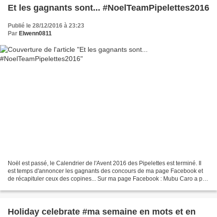
Et les gagnants sont... #NoelTeamPipelettes2016
Publié le 28/12/2016 à 23:23
Par
Elwenn0811
Noël est passé, le Calendrier de l'Avent 2016 des Pipelettes est terminé. Il
est temps d'annoncer les gagnants des concours de ma page Facebook et
de récapituler ceux des copines... Sur ma page Facebook : Mubu Caro a pu
gâter son homme avec les solaires...
Holiday celebrate #ma semaine en mots et en