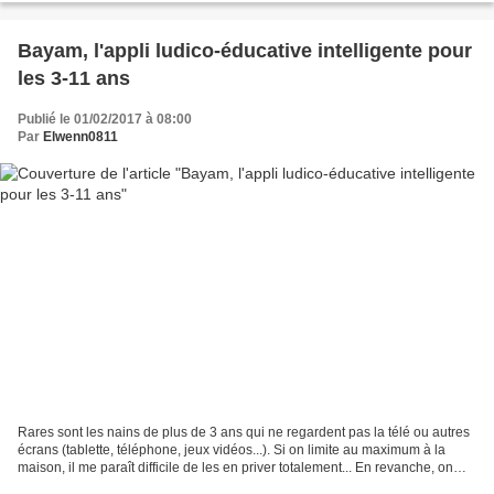
Bayam, l'appli ludico-éducative intelligente pour
les 3-11 ans
Publié le 01/02/2017 à 08:00
Par
Elwenn0811
Rares sont les nains de plus de 3 ans qui ne regardent pas la télé ou autres
écrans (tablette, téléphone, jeux vidéos...). Si on limite au maximum à la
maison, il me paraît difficile de les en priver totalement... En revanche, on
peut faire en sorte de...