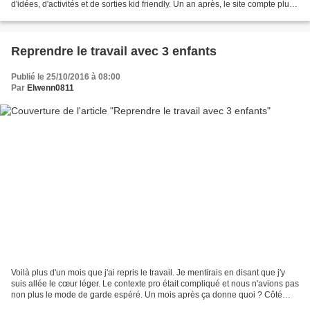
d'idées, d'activités et de sorties kid friendly. Un an après, le site compte plus
de 1200 fiches d'activité,...
Reprendre le travail avec 3 enfants
Publié le 25/10/2016 à 08:00
Par
Elwenn0811
Voilà plus d'un mois que j'ai repris le travail. Je mentirais en disant que j'y
suis allée le cœur léger. Le contexte pro était compliqué et nous n'avions pas
non plus le mode de garde espéré. Un mois après ça donne quoi ? Côté
moins Je suis souvent frustrée....