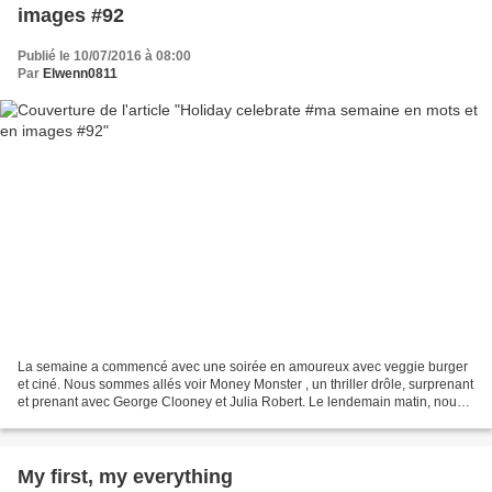
images #92
Publié le 10/07/2016 à 08:00
Par
Elwenn0811
La semaine a commencé avec une soirée en amoureux avec veggie burger
et ciné. Nous sommes allés voir Money Monster , un thriller drôle, surprenant
et prenant avec George Clooney et Julia Robert. Le lendemain matin, nous
découvrions le 5e opus de l'Age...
My first, my everything