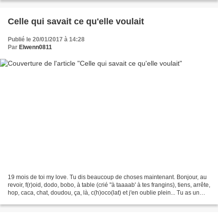
Celle qui savait ce qu'elle voulait
Publié le 20/01/2017 à 14:28
Par
Elwenn0811
19 mois de toi my love. Tu dis beaucoup de choses maintenant. Bonjour, au
revoir, f(r)oid, dodo, bobo, à table (crié "à taaaab' à tes frangins), tiens, arrête,
hop, caca, chat, doudou, ça, là, c(h)oco(lat) et j'en oublie plein... Tu as un
faible pour...