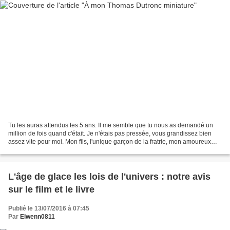
Tu les auras attendus tes 5 ans. Il me semble que tu nous as demandé un
million de fois quand c'était. Je n'étais pas pressée, vous grandissez bien
assez vite pour moi. Mon fils, l'unique garçon de la fratrie, mon amoureux
miniature (et tant pis pour...
L'âge de glace les lois de l'univers : notre avis
sur le film et le livre
Publié le 13/07/2016 à 07:45
Par
Elwenn0811