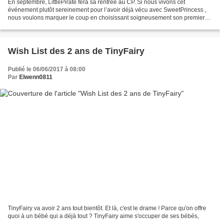
En septembre, LittlePirate fera sa rentrée au CP. Si nous vivons cet
événement plutôt sereinement pour l’avoir déjà vécu avec SweetPrincess ,
nous voulons marquer le coup en choisissant soigneusement son premier
cartable et ses fournitures. Aussi loin...
Wish List des 2 ans de TinyFairy
Publié le 06/06/2017 à 08:00
Par
Elwenn0811
TinyFairy va avoir 2 ans tout bientôt. Et là, c'est le drame ! Parce qu'on offre
quoi à un bébé qui a déjà tout ? TinyFairy aime s'occuper de ses bébés,