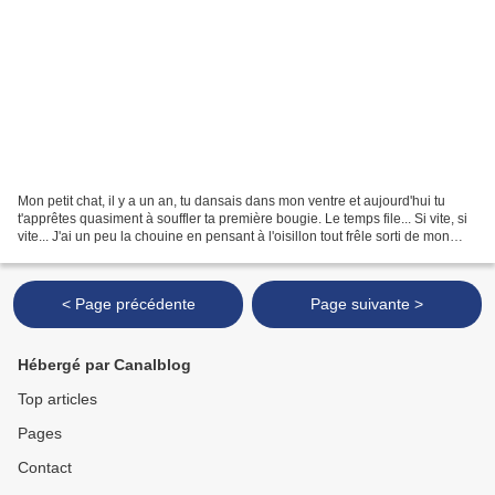
Mon petit chat, il y a un an, tu dansais dans mon ventre et aujourd'hui tu
t'apprêtes quasiment à souffler ta première bougie. Le temps file... Si vite, si
vite... J'ai un peu la chouine en pensant à l'oisillon tout frêle sorti de mon
ventre et en te...
< Page précédente
Page suivante >
Hébergé par Canalblog
Top articles
Pages
Contact