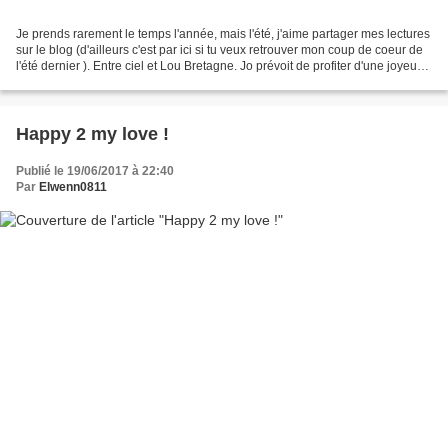
Je prends rarement le temps l'année, mais l'été, j'aime partager mes lectures
sur le blog (d'ailleurs c'est par ici si tu veux retrouver mon coup de coeur de
l'été dernier ). Entre ciel et Lou Bretagne. Jo prévoit de profiter d'une joyeuse
retraite sur...
Happy 2 my love !
Publié le 19/06/2017 à 22:40
Par
Elwenn0811