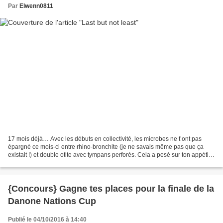
Par
Elwenn0811
17 mois déjà… Avec les débuts en collectivité, les microbes ne t’ont pas
épargné ce mois-ci entre rhino-bronchite (je ne savais même pas que ça
existait !) et double otite avec tympans perforés. Cela a pesé sur ton appétit
déjà très cyclique. A tel point...
{Concours} Gagne tes places pour la finale de la
Danone Nations Cup
Publié le 04/10/2016 à 14:40