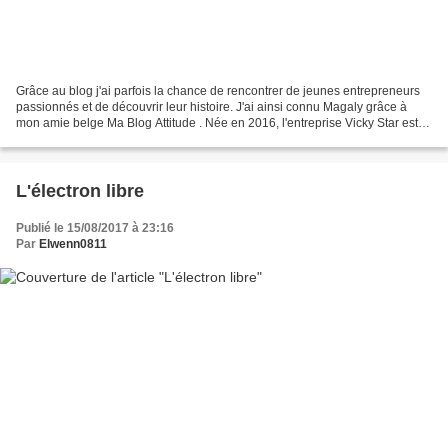
Grâce au blog j'ai parfois la chance de rencontrer de jeunes entrepreneurs
passionnés et de découvrir leur histoire. J'ai ainsi connu Magaly grâce à
mon amie belge Ma Blog Attitude . Née en 2016, l'entreprise Vicky Star est
un peu le 3e bébé de Magaly....
L'électron libre
Publié le 15/08/2017 à 23:16
Par
Elwenn0811