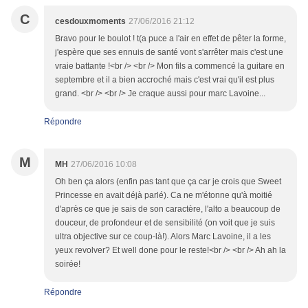
C
cesdouxmoments
27/06/2016 21:12
Bravo pour le boulot ! t(a puce a l'air en effet de pêter la forme,
j'espère que ses ennuis de santé vont s'arrêter mais c'est une
vraie battante !<br /> <br /> Mon fils a commencé la guitare en
septembre et il a bien accroché mais c'est vrai qu'il est plus
grand. <br /> <br /> Je craque aussi pour marc Lavoine...
Répondre
M
MH
27/06/2016 10:08
Oh ben ça alors (enfin pas tant que ça car je crois que Sweet
Princesse en avait déjà parlé). Ca ne m'étonne qu'à moitié
d'après ce que je sais de son caractère, l'alto a beaucoup de
douceur, de profondeur et de sensibilité (on voit que je suis
ultra objective sur ce coup-là!). Alors Marc Lavoine, il a les
yeux revolver? Et well done pour le reste!<br /> <br /> Ah ah la
soirée!
Répondre