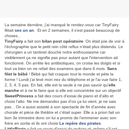
La semaine dernière, j'ai manqué le rendez-vous car TinyFairy
fêtait
ses un an
. Et en 2 semaines, il s'est passé beaucoup de
choses...
TinyFairy
a fait son
bilan post opératoire
. On était joie de voir à
l'échographie que le petit rein côté reflux n'était plus distendu. Le
chirurgien a un tantinet douché notre enthousiasme car
visiblement ça ne signifie pas pour autant que l'intervention ait
fonctionné. On arrête les antibiotiques, on croise les doigts et si
tout va bien on ne refait des examens que dans 6 mois.
Sans
filet le bébé
! Bébé qui fait craquer tout le monde et pète la
forme ! Lundi j'ai levé mon nez du téléphone et je l'ai vue faire 1,
2, 3, 4, 5 pas. En fait, elle est la seule à ne pas savoir qu'
elle
marche
et à ne le faire que si elle est concentrée sur un objectif
SweetPrincess
a fait des cours d'essai de piano et d'alto et
choisi l'alto. Ne me demandez pas d'où ça lui vient, je ne sais
pas... On a aussi assisté à son spectacle de fin d'année avec
chorale et pièce de théâtre et c'était super. Elle a a priori fait un
bon 3e trimestre donc on lui a promis de l'emmener avec son
frère en sortie et ils ont choisi
Le repère des pirates
.
LittlePirate
a fait un cours d'essai de guitare et, même s'il est