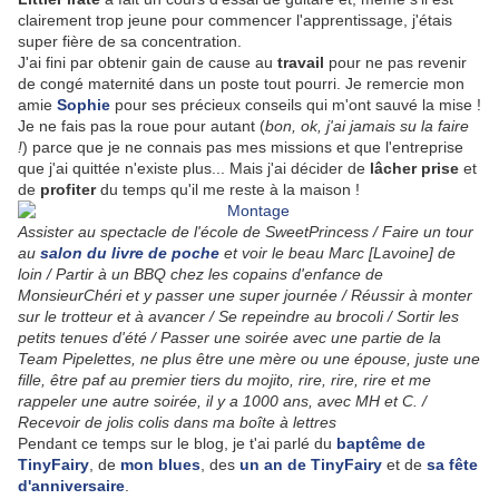
clairement trop jeune pour commencer l'apprentissage, j'étais
super fière de sa concentration.
J'ai fini par obtenir gain de cause au
travail
pour ne pas revenir
de congé maternité dans un poste tout pourri. Je remercie mon
amie
Sophie
pour ses précieux conseils qui m'ont sauvé la mise !
Je ne fais pas la roue pour autant (
bon, ok, j'ai jamais su la faire
!
) parce que je ne connais pas mes missions et que l'entreprise
que j'ai quittée n'existe plus... Mais j'ai décider de
lâcher prise
et
de
profiter
du temps qu'il me reste à la maison !
Assister au spectacle de l'école de SweetPrincess / Faire un tour
au
salon du livre de poche
et voir le beau Marc [Lavoine] de
loin / Partir à un BBQ chez les copains d'enfance de
MonsieurChéri et y passer une super journée / Réussir à monter
sur le trotteur et à avancer / Se repeindre au brocoli / Sortir les
petits tenues d'été / Passer une soirée avec une partie de la
Team Pipelettes, ne plus être une mère ou une épouse, juste une
fille, être paf au premier tiers du mojito, rire, rire, rire et me
rappeler une autre soirée, il y a 1000 ans, avec MH et C. /
Recevoir de jolis colis dans ma boîte à lettres
Pendant ce temps sur le blog, je t'ai parlé du
baptême de
TinyFairy
, de
mon blues
, des
un an de TinyFairy
et de
sa fête
d'anniversaire
.